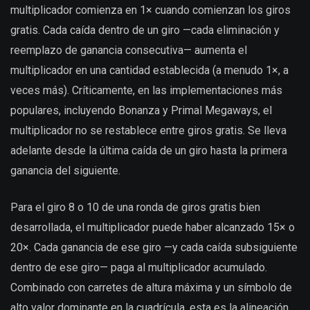
multiplicador comienza en 1× cuando comienzan los giros
gratis. Cada caída dentro de un giro —cada eliminación y
reemplazo de ganancia consecutiva— aumenta el
multiplicador en una cantidad establecida (a menudo 1×, a
veces más). Críticamente, en las implementaciones más
populares, incluyendo Bonanza y Primal Megaways, el
multiplicador no se restablece entre giros gratis. Se lleva
adelante desde la última caída de un giro hasta la primera
ganancia del siguiente.
Para el giro 8 o 10 de una ronda de giros gratis bien
desarrollada, el multiplicador puede haber alcanzado 15× o
20×. Cada ganancia de ese giro —y cada caída subsiguiente
dentro de ese giro— paga al multiplicador acumulado.
Combinado con carretes de altura máxima y un símbolo de
alto valor dominante en la cuadrícula, esta es la alineación