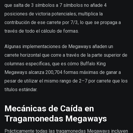
que salta de 3 símbolos a 7 símbolos no añade 4
posiciones de victoria potenciales; multiplica la
contribución de ese carrete por 7/3, lo que se propaga a
través de todo el cálculo de formas.
Algunas implementaciones de Megaways añaden un
carrete horizontal que corre a través de la parte superior de
columnas específicas, que es cómo Buffalo King
Megaways alcanza 200,704 formas máximas de ganar a
pesar de utilizar el mismo rango de 2–7 por carrete que los
títulos estándar.
Mecánicas de Caída en
Tragamonedas Megaways
Prácticamente todas las tragamonedas Megaways incluyen