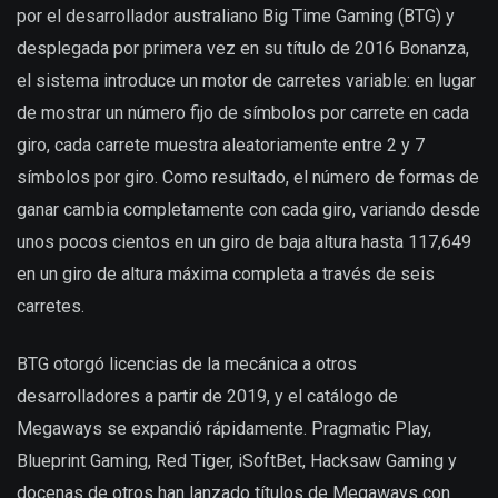
por el desarrollador australiano Big Time Gaming (BTG) y
desplegada por primera vez en su título de 2016 Bonanza,
el sistema introduce un motor de carretes variable: en lugar
de mostrar un número fijo de símbolos por carrete en cada
giro, cada carrete muestra aleatoriamente entre 2 y 7
símbolos por giro. Como resultado, el número de formas de
ganar cambia completamente con cada giro, variando desde
unos pocos cientos en un giro de baja altura hasta 117,649
en un giro de altura máxima completa a través de seis
carretes.
BTG otorgó licencias de la mecánica a otros
desarrolladores a partir de 2019, y el catálogo de
Megaways se expandió rápidamente. Pragmatic Play,
Blueprint Gaming, Red Tiger, iSoftBet, Hacksaw Gaming y
docenas de otros han lanzado títulos de Megaways con