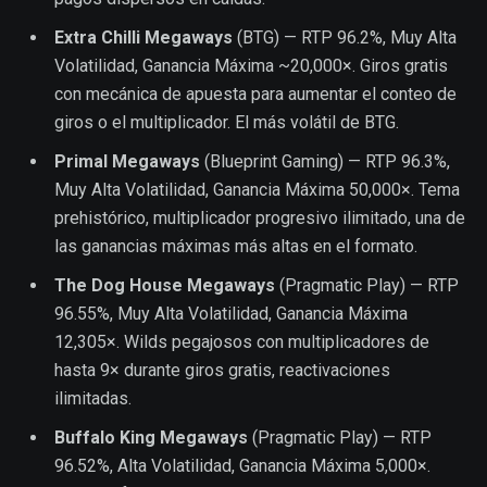
Extra Chilli Megaways
(BTG) — RTP 96.2%, Muy Alta
Volatilidad, Ganancia Máxima ~20,000×. Giros gratis
con mecánica de apuesta para aumentar el conteo de
giros o el multiplicador. El más volátil de BTG.
Primal Megaways
(Blueprint Gaming) — RTP 96.3%,
Muy Alta Volatilidad, Ganancia Máxima 50,000×. Tema
prehistórico, multiplicador progresivo ilimitado, una de
las ganancias máximas más altas en el formato.
The Dog House Megaways
(Pragmatic Play) — RTP
96.55%, Muy Alta Volatilidad, Ganancia Máxima
12,305×. Wilds pegajosos con multiplicadores de
hasta 9× durante giros gratis, reactivaciones
ilimitadas.
Buffalo King Megaways
(Pragmatic Play) — RTP
96.52%, Alta Volatilidad, Ganancia Máxima 5,000×.