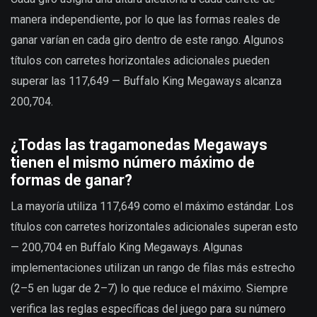
manera independiente, por lo que las formas reales de
ganar varían en cada giro dentro de este rango. Algunos
títulos con carretes horizontales adicionales pueden
superar las 117,649 — Buffalo King Megaways alcanza
200,704.
¿Todas las tragamonedas Megaways
tienen el mismo número máximo de
formas de ganar?
La mayoría utiliza 117,649 como el máximo estándar. Los
títulos con carretes horizontales adicionales superan esto
— 200,704 en Buffalo King Megaways. Algunas
implementaciones utilizan un rango de filas más estrecho
(2–5 en lugar de 2–7) lo que reduce el máximo. Siempre
verifica las reglas específicas del juego para su número