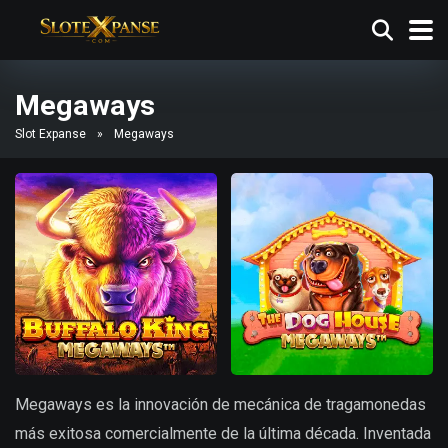
Megaways
Slot Expanse
»
Megaways
Megaways es la innovación de mecánica de tragamonedas
más exitosa comercialmente de la última década. Inventada