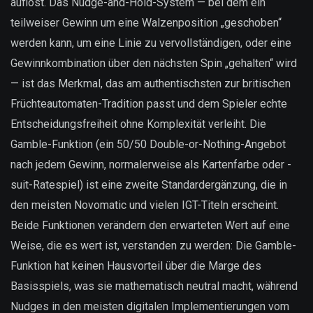
auflöst. Das Nudge-and-Hold-System — bei dem ein
teilweiser Gewinn um eine Walzenposition „geschoben“
werden kann, um eine Linie zu vervollständigen, oder eine
Gewinnkombination über den nächsten Spin „gehalten“ wird
— ist das Merkmal, das am authentischsten zur britischen
Früchteautomaten-Tradition passt und dem Spieler echte
Entscheidungsfreiheit ohne Komplexität verleiht. Die
Gamble-Funktion (ein 50/50 Double-or-Nothing-Angebot
nach jedem Gewinn, normalerweise als Kartenfarbe oder -
suit-Ratespiel) ist eine zweite Standardergänzung, die in
den meisten Novomatic und vielen IGT-Titeln erscheint.
Beide Funktionen verändern den erwarteten Wert auf eine
Weise, die es wert ist, verstanden zu werden: Die Gamble-
Funktion hat keinen Hausvorteil über die Marge des
Basisspiels, was sie mathematisch neutral macht, während
Nudges in den meisten digitalen Implementierungen vom