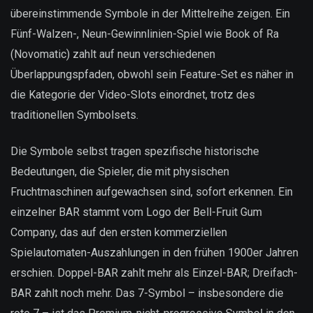
übereinstimmende Symbole in der Mittelreihe zeigen. Ein
Fünf-Walzen-, Neun-Gewinnlinien-Spiel wie Book of Ra
(Novomatic) zahlt auf neun verschiedenen
Überlappungspfaden, obwohl sein Feature-Set es näher in
die Kategorie der Video-Slots einordnet, trotz des
traditionellen Symbolsets.
Die Symbole selbst tragen spezifische historische
Bedeutungen, die Spieler, die mit physischen
Fruchtmaschinen aufgewachsen sind, sofort erkennen. Ein
einzelner BAR stammt vom Logo der Bell-Fruit Gum
Company, das auf den ersten kommerziellen
Spielautomaten-Auszahlungen in den frühen 1900er Jahren
erschien. Doppel-BAR zahlt mehr als Einzel-BAR; Dreifach-
BAR zahlt noch mehr. Das 7-Symbol – insbesondere die