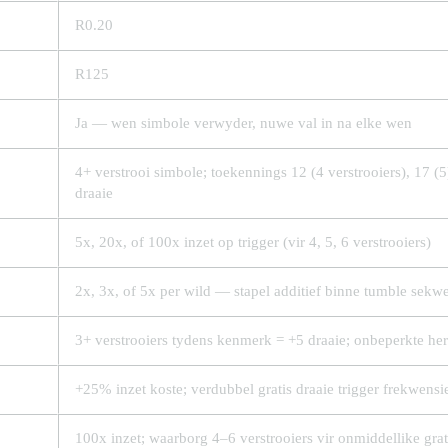
R0.20
R125
Ja — wen simbole verwyder, nuwe val in na elke wen
4+ verstrooi simbole; toekennings 12 (4 verstrooiers), 17 (5)
draaie
5x, 20x, of 100x inzet op trigger (vir 4, 5, 6 verstrooiers)
2x, 3x, of 5x per wild — stapel additief binne tumble sekw
3+ verstrooiers tydens kenmerk = +5 draaie; onbeperkte her
+25% inzet koste; verdubbel gratis draaie trigger frekwensi
100x inzet; waarborg 4–6 verstrooiers vir onmiddellike grati