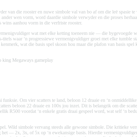
r van die rooster en nuwe simbole val van bo af om die leë spasie te
 ander wen vorm, word daardie simbole verwyder en die proses herhaa
 wins aanhou vorm in die verfriste rooster.
n vermenigvuldiger wat met elke ketting toeneem nie — die bygevoegde 
titels waar ‘n progressiewe vermenigvuldiger groei met elke tumble s
enmerk, wat die basis spel skoon hou maar die plafon van basis spel k
 funksie. Om vier scatters te land, beloon 12 draaie en ‘n onmiddellike 
catters beloon 22 draaie en 100x jou inzet. Dit is belangrik om die scatt
ellik R500 voordat ‘n enkele gratis draai gespeel word, wat self ‘n bed
pel. Wild simbole vervang steeds alle gewone simbole. Die kritieke versk
g het — 2x, 3x, of 5x op ‘n ewekansige basis. Hierdie vermenigvuldige