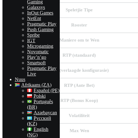
Gaming
Galaxsys
Speletjie Tipe
InOut Games
NetEnt
Pragmatic Play
Rooster
Push Gaming
Spribe
Maniere om te Wen
IGT
Microgaming
Novomatic
RTP (standaard)
Play’n’go
Smartsoft
Pragmatic Play
RTP (verlaagde konfigurasie)
Live
Nuus
Afrikaans (ZA)
RTP (Ante Bet)
Español (PE)
Polski
RTP (Bonus Koop)
Português
(BR)
Azərbaycan
Volatiliteit
Русский
(KZ)
English
Max Wen
(NG)