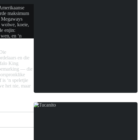
van hul 2019
 Amerikaanse
teerde maksimum
ie Megaways
, wolwe, koeie,
e enjin:
 wen, en ‘n
 Die
rdelaars en die
ffalo King
 bemarking — die
oorspronklike
 is ‘n speletjie
we het nie, maar