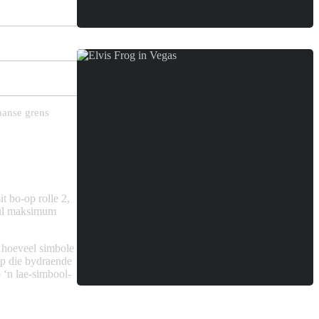
aanse grens
t bo-op rolle 2,
 hul maksimum
r hoeveel simbole
op die bydraende
 ‘n lae-simbool-