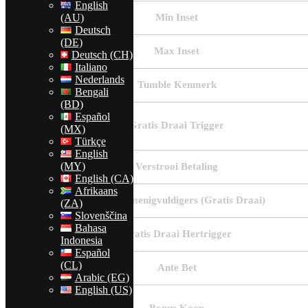
English
Min Inset
(AU)
Deutsch
(DE)
Max Inset
Deutsch (CH)
Italiano
Nederlands
Tumble Kenmerk
Bengali
(BD)
Español
Gratis Draai Trigger
(MX)
Türkçe
English
(MY)
Verstrooi Betaling
English (CA)
Afrikaans
Wild Vermenigvuldigers (Gratis Draai)
(ZA)
Slovenščina
Bahasa
Gratis Draai Hertrigger
Indonesia
Español
(CL)
Ante Bet
Arabic (EG)
English (US)
Bonus Koop