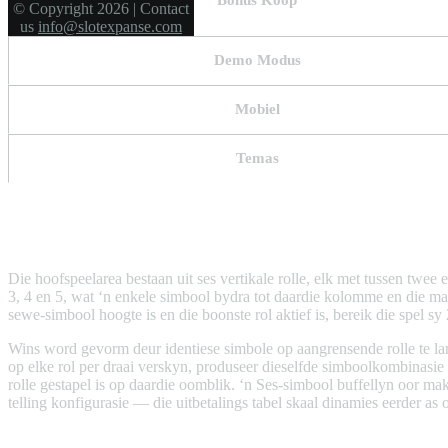
© Copyright 2026 | Contact
us
info@slotexpanse.com
Demo Modus
Mobiel
Temas
Die Rooster en die Megaways Enjin
Die hoofspeelarea bestaan uit ses vertikale rolle, elk met tussen twee
3, 4 en 5, wat ‘n enkele simbool bydra tot daardie kolomme en die m
sewe-simbool hoogte is en die boonste rol aktief is, bereik die spe
Wins word gevorm deur identiese simbole op aangrensende rolle te la
op elke rol per draai verskyn, produseer dieselfde simboolkombinasie
rolle gestapel is op daardie oomblik. ‘n Ses-simbool buffellyn oor ma
telling konfigurasie — die uitbetalings tabel skaal dinamies eerder as
Tumble Kenmerk — Hoe Kettings Bou