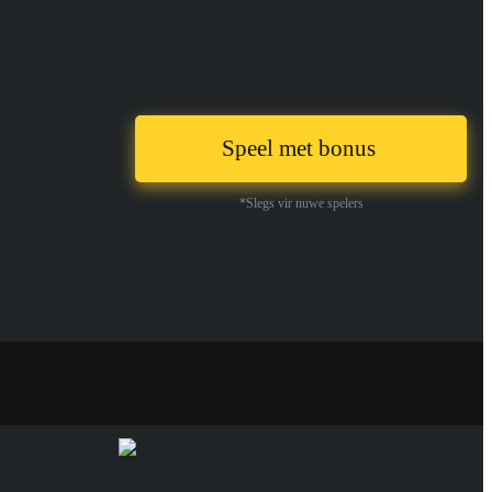
Speel met bonus
*Slegs vir nuwe spelers
New Games