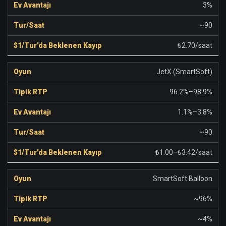
3%
~90
₺2.70/saat
JetX (SmartSoft)
96.2%–98.9%
1.1%–3.8%
~90
₺1.00–₺3.42/saat
SmartSoft Balloon
~96%
~4%