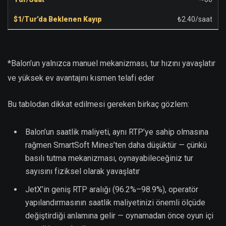
₺2.40/saat
*Balon’un yalnızca manuel mekanizması, tur hızını yavaşlatır
ve yüksek ev avantajını kısmen telafi eder
Bu tablodan dikkat edilmesi gereken birkaç gözlem:
Balon’un saatlik maliyeti, aynı RTP’ye sahip olmasına
rağmen SmartSoft Mines’ten daha düşüktür — çünkü
basılı tutma mekanizması, oynayabileceğiniz tur
sayısını fiziksel olarak yavaşlatır
JetX’in geniş RTP aralığı (96.2%–98.9%), operatör
yapılandırmasının saatlik maliyetinizi önemli ölçüde
değiştirdiği anlamına gelir — oynamadan önce oyun içi