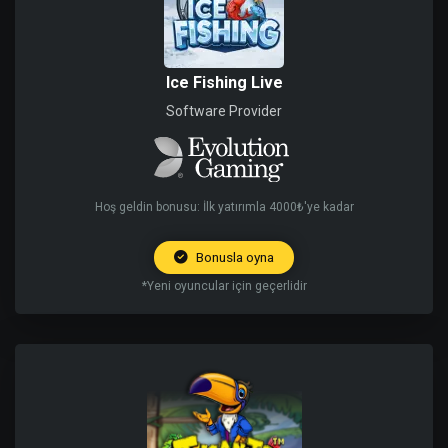
Ice Fishing Live
Software Provider
Hoş geldin bonusu: İlk yatırımla 4000₺'ye kadar
Bonusla oyna
*Yeni oyuncular için geçerlidir