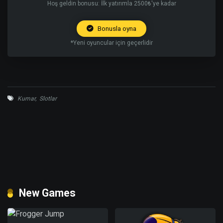
Hoş geldin bonusu: İlk yatırımla 2500₺'ye kadar
Bonusla oyna
*Yeni oyuncular için geçerlidir
Kumar
,
Slotlar
New Games