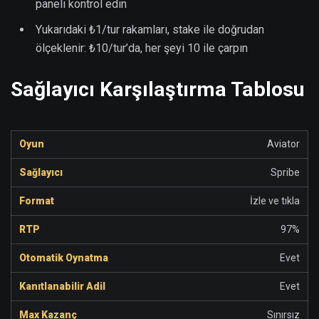
paneli kontrol edin
Yukarıdaki ₺1/tur rakamları, stake ile doğrudan
ölçeklenir: ₺10/tur’da, her şeyi 10 ile çarpın
Sağlayıcı Karşılaştırma Tablosu
Aviator
Spribe
İzle ve tıkla
97%
Evet
Evet
Sınırsız