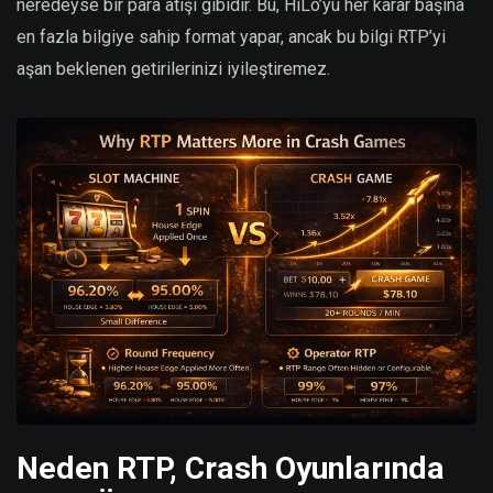
neredeyse bir para atışı gibidir. Bu, HiLo’yu her karar başına
en fazla bilgiye sahip format yapar, ancak bu bilgi RTP’yi
aşan beklenen getirilerinizi iyileştiremez.
Neden RTP, Crash Oyunlarında