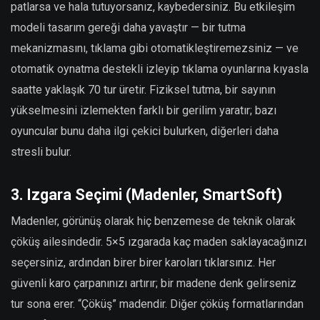
patlarsa ve hala tutuyorsanız, kaybedersiniz. Bu etkileşim
modeli tasarım gereği daha yavaştır — bir tutma
mekanizmasını, tıklama gibi otomatikleştiremezsiniz — ve
otomatik oynatma destekli izleyip tıklama oyunlarına kıyasla
saatte yaklaşık 70 tur üretir. Fiziksel tutma, bir sayının
yükselmesini izlemekten farklı bir gerilim yaratır; bazı
oyuncular bunu daha ilgi çekici bulurken, diğerleri daha
stresli bulur.
3. Izgara Seçimi (Madenler, SmartSoft)
Madenler, görünüş olarak hiç benzemese de teknik olarak
çöküş ailesindedir. 5×5 ızgarada kaç maden saklayacağınızı
seçersiniz, ardından birer birer karoları tıklarsınız. Her
güvenli karo çarpanınızı artırır; bir madene denk gelirseniz
tur sona erer. “Çöküş” madendir. Diğer çöküş formatlarından