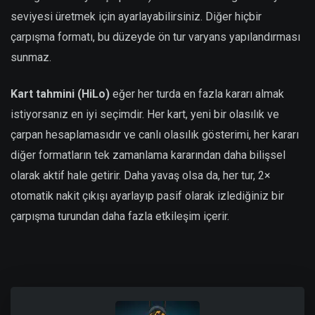
seviyesi üretmek için ayarlayabilirsiniz. Diğer hiçbir
çarpışma formatı, bu düzeyde ön tur varyans yapılandırması
sunmaz.
Kart tahmini (HiLo)
eğer her turda en fazla kararı almak
istiyorsanız en iyi seçimdir. Her kart, yeni bir olasılık ve
çarpan hesaplamasıdır ve canlı olasılık gösterimi, her kararı
diğer formatların tek zamanlama kararından daha bilişsel
olarak aktif hale getirir. Daha yavaş olsa da, her tur, 2×
otomatik nakit çıkışı ayarlayıp pasif olarak izlediğiniz bir
çarpışma turundan daha fazla etkileşim içerir.