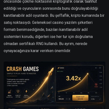
öncesinde çökme noktasının kriptografik olarak taahhüt
edildiği ve oyuncuların sonrasında bunu doğrulayabildiği
kanıtlanabilir adil oyunlardı. Bu şeffaflık, kripto kumarında bir
satış noktasıydı. Geleneksel casino yazılım şirketleri
formatı benimsediğinde, bazıları kanıtlanabilir adil
sistemleri korudu, diğerleri ise her tur için doğrulama
olmadan sertifikalı RNG kullandı. Bu ayrım, nerede
oynayacağınıza karar verirken önemlidir.