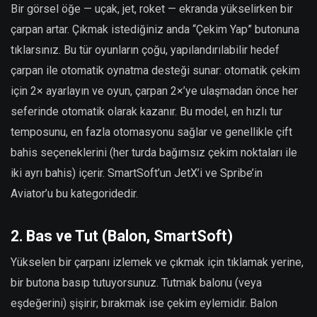
Bir görsel öğe — uçak, jet, roket — ekranda yükselirken bir
çarpan artar. Çıkmak istediğiniz anda “Çekim Yap” butonuna
tıklarsınız. Bu tür oyunların çoğu, yapılandırılabilir hedef
çarpan ile otomatik oynatma desteği sunar: otomatik çekim
için 2× ayarlayın ve oyun, çarpan 2×’ye ulaşmadan önce her
seferinde otomatik olarak kazanır. Bu model, en hızlı tur
temposunu, en fazla otomasyonu sağlar ve genellikle çift
bahis seçeneklerini (her turda bağımsız çekim noktaları ile
iki ayrı bahis) içerir. SmartSoft’un JetX’i ve Spribe’in
Aviator’u bu kategoridedir.
2. Bas ve Tut (Balon, SmartSoft)
Yükselen bir çarpanı izlemek ve çıkmak için tıklamak yerine,
bir butona basıp tutuyorsunuz. Tutmak balonu (veya
eşdeğerini) şişirir; bırakmak ise çekim eylemidir. Balon