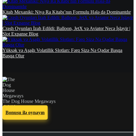
Kitab Mexaniki: Niyə Ra Kitabı’nın Formulu Hələ də Dominantdır
Crash Oyunları İzah Edildi: Balloon, JetX və Aviator Necə İşləyir |
Slot Expanse Blog
Yüksək və Aşağı Volatillik Slotları: Fərq Sizə Nə Qədər Başqa
Başqa Olur
The Dog House Megaways
9.0/10
Bonusu ilə oynayın