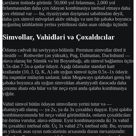
çarxların üstündə görünür. 50,000 yol fırlanması, 2,000 yol
fırlanmasından daha çox ödəyən kombinasiya istehsal etməyə daha
çox ehtimal var — bu, riyaziyyatın dəyişməsi səbəbindən deyil,
daha çox simvol mövqeləri aktiv olduğu və tam bir şəbəkə boyunca
uyğunluq tələblərinin yerinə yetirilməsi daha asan olduğu üçündir.
Simvollar, Vahidləri və Çoxaldıcılar
Ödəmə cədvəli iki səviyyəyə bölünür. Premium simvollar dörd it
cinsidir — Rottweiler (ən yüksək), Pug, Dalmatian, Dachshund —
əlavə olaraq bir Sümük və bir Boyunbağı, altı simvol bağlantısı üçün
1.5x-dən 7.5x-ə qədər ödəyir. Aşağı ödəmələr standart kart
krallarıdır (10, J, Q, K, A) altı uyğun simvol üçün 0.5x–1x ödəyir.
Bu rəqəmlər mülayim səslənir, lakin Megaways qələbələri geniş bir
şəbəkə boyunca altı uyğun simvoldan əhəmiyyətli dərəcədə daha
çoxunu əhatə edə bilər və bir neçə eyni anda qələbə kombinasiya
yığılır.
Vahid simvol bütün ödəyən simvolların yerini tutur və —
əhəmiyyətli olaraq — ya 2x, ya da 3x çoxaldıcı daşıyır. Eyni qələbə
kombinasyonunda bir neçə vahid göründükdə, onların çoxaldıcıları
bir-birinə vurulur, əlavə edilmir. Eyni kombinasyonda iki 3x vahid
9x çoxaldıcı istehsal edir. Üç 3x vahid 27x istehsal edir. Bu, oyunun
ən yüksək əsas oyun nəticələrinin arxasında duran mexanizmdir: