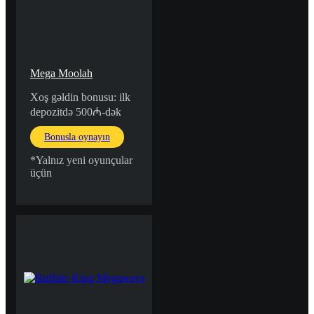
Mega Moolah
Xoş gəldin bonusu: ilk
depozitdə 500₼-dək
Bonusla oynayın
*Yalnız yeni oyunçular
üçün