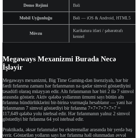
Demo Rejimi
Bəli
Mobil Uyğunluğu
Bəli — iOS & Android, HTML5
Karikatura itləri / şəhərətrafı
Mövzu
kennel
Megaways Mexanizmi Burada Necə
İşləyir
Megaways mexanizmi, Big Time Gaming-dən lisenziyalı, hər bir
fərdi fırlanma zamanı hər fırlanmanın nə qədər simvol göstərdiyini
təsadüfi olaraq müəyyən edir. Altı fırlanmanın hər biri 2 ilə 7 simvol
arasında göstərir. Aktiv qələbə yollarının ümumi sayı bütün altı
fırlanma hündürlüklərini bir-birinə vurmaqla hesablanır — yəni hər
fırlanmanın 7 simvol göstərdiyi bir fırlanma 7×7×7×7×7×7 =
117,649 qələbə yolu istehsal edir. Hər fırlanmanın yalnız 2 simvol
göstərdiyi bir fırlanma 64 yol istehsal edir.
Praktikada, əksər fırlanmalar bu ekstremallar arasında bir yerdə baş
verir. Göstərilən yolların sayı hər fırlanma həll olunmadan əvvəl