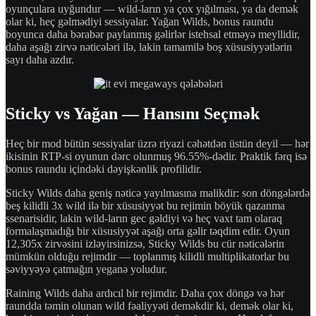
oyunçulara uyğundur — wild-ların ya çox yığılması, ya da demək
olar ki, heç gəlmədiyi sessiyalar. Yağan Wilds, bonus raundu
boyunca daha bərabər paylanmış gəlirlər istehsal etməyə meyllidir,
daha aşağı zirvə nəticələri ilə, lakin tamamilə boş xüsusiyyətlərin
sayı daha azdır.
Sticky vs Yağan — Hansını Seçmək
Heç bir mod bütün sessiyalar üzrə riyazi cəhətdən üstün deyil — hər
ikisinin RTP-si oyunun dərc olunmuş 96.55%-dədir. Praktik fərq isə
bonus raundu içindəki dəyişkənlik profilidir.
Sticky Wilds daha geniş nəticə yayılmasına malikdir: son döngələrdə
beş kilidli 3x wild ilə bir xüsusiyyət bu rejimin böyük qazanma
ssenarisidir, lakin wild-ların gec gəldiyi və heç vaxt tam olaraq
formalaşmadığı bir xüsusiyyət aşağı orta gəlir təqdim edir. Oyun
12,305x zirvəsini izləyirsinizsə, Sticky Wilds bu cür nəticələrin
mümkün olduğu rejimdir — toplanmış kilidli multiplikatorlar bu
səviyyəyə çatmağın yeganə yoludur.
Raining Wilds daha ardıcıl bir rejimdir. Daha çox döngə və hər
raundda təmin olunan wild fəaliyyəti deməkdir ki, demək olar ki,