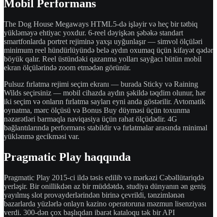
Mobil Performans
The Dog House Megaways HTML5-də işləyir və heç bir tətbiq
yükləməyə ehtiyac yoxdur. 6-reel dəyişkən şəbəkə standart
smartfonlarda portret rejiminə yaxşı uyğunlaşır — simvol ölçüləri
minimum reel hündürlüyündə belə aydın oxumaq üçün kifayət qədər
böyük qalır. Reel üstündəki qazanma yolları sayğacı bütün mobil
ekran ölçülərində zoom etmədən görünür.
Pulsuz fırlatma rejimi seçim ekranı — burada Sticky və Raining
Wilds seçirsiniz — mobil cihazda aydın şəkildə təqdim olunur, hər
iki seçim və onların fırlatma sayları eyni anda göstərilir. Avtomatik
oynatma, mərc ölçüsü və Bonus Buy düyməsi üçün toxunma
nəzarətləri barmaqla naviqasiya üçün rahat ölçüdədir. 4G
bağlantılarında performans stabildir və fırlatmalar arasında minimal
yüklənmə gecikməsi var.
Pragmatic Play haqqında
Pragmatic Play 2015-ci ildə təsis edilib və mərkəzi Cəbəllütariqdə
yerləşir. Bir onillikdən az bir müddətdə, studiya dünyanın ən geniş
yayılmış slot provayderlərindən birinə çevrildi, tənzimlənən
bazarlarda yüzlərlə onlayn kazino operatoruna məzmun lisenziyası
verdi. 300-dən çox başlıqdan ibarət kataloqu tək bir API