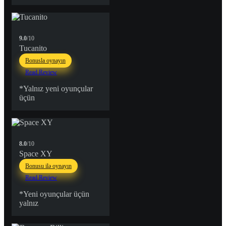
9.0
/10
Tucanito
Bonusla oynayın
Read Review
*Yalnız yeni oyunçular
üçün
8.0
/10
Space XY
Bonusu ilə oynayın
Read Review
*Yeni oyunçular üçün
yalnız