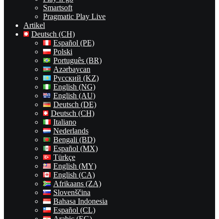
Smartsoft
Pragmatic Play Live
Artikel
Deutsch (CH)
Español (PE)
Polski
Português (BR)
Azərbaycan
Русский (KZ)
English (NG)
English (AU)
Deutsch (DE)
Deutsch (CH)
Italiano
Nederlands
Bengali (BD)
Español (MX)
Türkçe
English (MY)
English (CA)
Afrikaans (ZA)
Slovenščina
Bahasa Indonesia
Español (CL)
Arabic (EG)