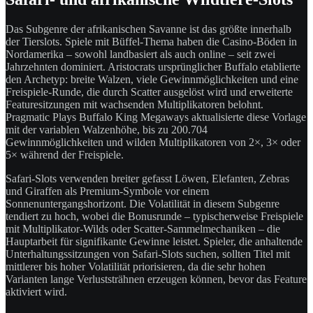
Das Subgenre der afrikanischen Savanne ist das größte innerhalb
der Tierslots. Spiele mit Büffel-Thema haben die Casino-Böden in
Nordamerika – sowohl landbasiert als auch online – seit zwei
Jahrzehnten dominiert. Aristocrats ursprünglicher Buffalo etablierte
den Archetyp: breite Walzen, viele Gewinnmöglichkeiten und eine
Freispiele-Runde, die durch Scatter ausgelöst wird und erweiterte
Featuresitzungen mit wachsenden Multiplikatoren belohnt.
Pragmatic Plays Buffalo King Megaways aktualisierte diese Vorlage
mit der variablen Walzenhöhe, bis zu 200.704
Gewinnmöglichkeiten und wilden Multiplikatoren von 2×, 3× oder
5× während der Freispiele.
Safari-Slots verwenden breiter gefasst Löwen, Elefanten, Zebras
und Giraffen als Premium-Symbole vor einem
Sonnenuntergangshorizont. Die Volatilität in diesem Subgenre
tendiert zu hoch, wobei die Bonusrunde – typischerweise Freispiele
mit Multiplikator-Wilds oder Scatter-Sammelmechaniken – die
Hauptarbeit für signifikante Gewinne leistet. Spieler, die anhaltende
Unterhaltungssitzungen von Safari-Slots suchen, sollten Titel mit
mittlerer bis hoher Volatilität priorisieren, da die sehr hohen
Varianten lange Verluststrähnen erzeugen können, bevor das Feature
aktiviert wird.