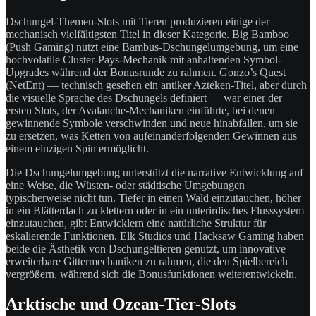
Dschungel-Themen-Slots mit Tieren produzieren einige der
mechanisch vielfältigsten Titel in dieser Kategorie. Big Bamboo
(Push Gaming) nutzt eine Bambus-Dschungelumgebung, um eine
hochvolatile Cluster-Pays-Mechanik mit anhaltenden Symbol-
Upgrades während der Bonusrunde zu rahmen. Gonzo’s Quest
(NetEnt) — technisch gesehen ein antiker Azteken-Titel, aber durch
die visuelle Sprache des Dschungels definiert — war einer der
ersten Slots, der Avalanche-Mechaniken einführte, bei denen
gewinnende Symbole verschwinden und neue hinabfallen, um sie
zu ersetzen, was Ketten von aufeinanderfolgenden Gewinnen aus
einem einzigen Spin ermöglicht.
Die Dschungelumgebung unterstützt die narrative Entwicklung auf
eine Weise, die Wüsten- oder städtische Umgebungen
typischerweise nicht tun. Tiefer in einen Wald einzutauchen, höher
in ein Blätterdach zu klettern oder in ein unterirdisches Flusssystem
einzutauchen, gibt Entwicklern eine natürliche Struktur für
eskalierende Funktionen. Elk Studios und Hacksaw Gaming haben
beide die Ästhetik von Dschungeltieren genutzt, um innovative
erweiterbare Gittermechaniken zu rahmen, die den Spielbereich
vergrößern, während sich die Bonusfunktionen weiterentwickeln.
Arktische und Ozean-Tier-Slots