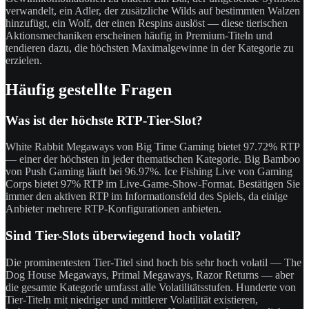
verwandelt, ein Adler, der zusätzliche Wilds auf bestimmten Walzen
hinzufügt, ein Wolf, der einen Respins auslöst — diese tierischen
Aktionsmechaniken erscheinen häufig in Premium-Titeln und
tendieren dazu, die höchsten Maximalgewinne in der Kategorie zu
erzielen.
Häufig gestellte Fragen
Was ist der höchste RTP-Tier-Slot?
White Rabbit Megaways von Big Time Gaming bietet 97.72% RTP
— einer der höchsten in jeder thematischen Kategorie. Big Bamboo
von Push Gaming läuft bei 96.97%. Ice Fishing Live von Gaming
Corps bietet 97% RTP im Live-Game-Show-Format. Bestätigen Sie
immer den aktiven RTP im Informationsfeld des Spiels, da einige
Anbieter mehrere RTP-Konfigurationen anbieten.
Sind Tier-Slots überwiegend hoch volatil?
Die prominentesten Tier-Titel sind hoch bis sehr hoch volatil — The
Dog House Megaways, Primal Megaways, Razor Returns — aber
die gesamte Kategorie umfasst alle Volatilitätsstufen. Hunderte von
Tier-Titeln mit niedriger und mittlerer Volatilität existieren,