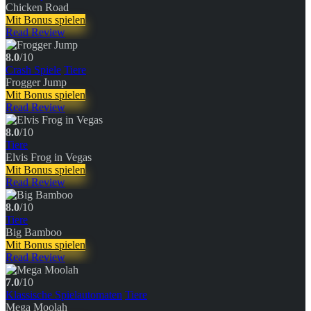
Chicken Road
Mit Bonus spielen
Read Review
8.0
/10
Crash Spiele
Tiere
Frogger Jump
Mit Bonus spielen
Read Review
8.0
/10
Tiere
Elvis Frog in Vegas
Mit Bonus spielen
Read Review
8.0
/10
Tiere
Big Bamboo
Mit Bonus spielen
Read Review
7.0
/10
Klassische Spielautomaten
Tiere
Mega Moolah