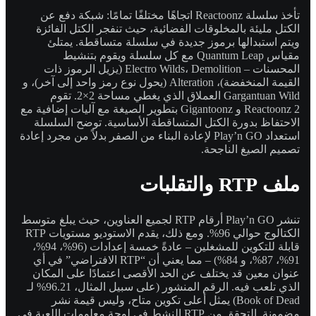
تأخذ سلسلة Reactoonz اتجاهًا مختلفًا تمامًا: شبكة دفع عن
الكتل مليئة بالمخلوقات الفضائية، حيث تنفجر الكتل الفائزة
ويتم استبدالها برموز جديدة في سلسلة متساقطة. يمتلئ
مقياس Quantum Leap مع كل سلسلة ويقوم بتنشيط
المحسنات – Electro Wilds، Demolition (يزيل الرموز ذات
القيمة المنخفضة)، Alteration (يحول نوع رمز واحد إلى آخر)، و
Gargantuan Wild العملاق الذي يغطي مساحة 2×2. تقوم
Reactoonz 2 و Gigantoonz بتطوير الصيغة مع آليات إضافية مع
الاحتفاظ بدورة الكتل المتساقطة الأساسية. توضح السلسلة
استعداد Play’n GO لإعادة البناء من الصفر بدلاً من مجرد إعادة
تصميم الصيغ الناجحة.
ملف RTP والتقلبات
تنشر Play’n GO أرقام RTP لجميع العناوين، حيث يبلغ متوسط
الكتالوج حوالي 96%. ومع ذلك، يقدم الاستوديو مستويات RTP
قابلة للتكوين للمشغلين – عادةً خمسة إعدادات (96%، 94%،
91%، 87%، و 84%) – مما يعني أن “RTP الافتراضي” في أي
عنوان معين قد يختلف عن الحد الأقصى اعتمادًا على المكان
الذي تلعب فيه. الرقم المنشور (على سبيل المثال، 96.21% لـ
Book of Dead) يمثل أعلى تكوين متاح، وليس قيمة نشر
مضمونة. التحقق من RTP النشط في لوحة معلومات اللعبة في