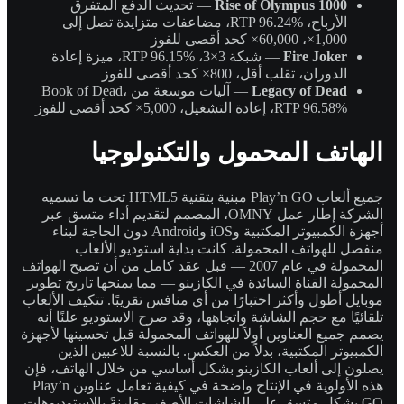
Rise of Olympus 1000
— تحديث الدفع المتفرق
الأرباح، RTP 96.24%، مضاعفات متزايدة تصل إلى
1,000×، 60,000× كحد أقصى للفوز
Fire Joker
— شبكة 3×3، RTP 96.15%، ميزة إعادة
الدوران، تقلب أقل، 800× كحد أقصى للفوز
Legacy of Dead
— آليات موسعة من Book of Dead،
RTP 96.58%، إعادة التشغيل، 5,000× كحد أقصى للفوز
الهاتف المحمول والتكنولوجيا
جميع ألعاب Play’n GO مبنية بتقنية HTML5 تحت ما تسميه
الشركة إطار عمل OMNY، المصمم لتقديم أداء متسق عبر
أجهزة الكمبيوتر المكتبية وiOS وAndroid دون الحاجة لبناء
منفصل للهواتف المحمولة. كانت بداية استوديو الألعاب
المحمولة في عام 2007 — قبل عقد كامل من أن تصبح الهواتف
المحمولة القناة السائدة في الكازينو — مما يمنحها تاريخ تطوير
موبايل أطول وأكثر اختبارًا من أي منافس تقريبًا. تتكيف الألعاب
تلقائيًا مع حجم الشاشة واتجاهها، وقد صرح الاستوديو علنًا أنه
يصمم جميع العناوين أولاً للهواتف المحمولة قبل تحسينها لأجهزة
الكمبيوتر المكتبية، بدلاً من العكس. بالنسبة للاعبين الذين
يصلون إلى ألعاب الكازينو بشكل أساسي من خلال الهاتف، فإن
هذه الأولوية في الإنتاج واضحة في كيفية تعامل عناوين Play’n
GO بشكل متسق على الشاشات الأصغر مقارنةً بالاستوديوهات