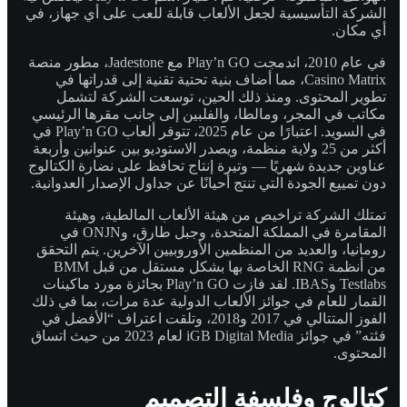
الشركة التأسيسية لجعل الألعاب قابلة للعب على أي جهاز، في
أي مكان.
في عام 2010، اندمجت Play’n GO مع Jadestone، مطور منصة
Casino Matrix، مما أضاف بنية تحتية تقنية إلى قدراتها في
تطوير المحتوى. ومنذ ذلك الحين، توسعت الشركة لتشمل
مكاتب في المجر، ومالطا، والفلبين إلى جانب مقرها الرئيسي
في السويد. اعتبارًا من عام 2025، تتوفر ألعاب Play’n GO في
أكثر من 25 ولاية منظمة، ويصدر الاستوديو بين عنوانين وأربعة
عناوين جديدة شهريًا — وتيرة إنتاج تحافظ على نضارة الكتالوج
دون تمييع الجودة التي تنتج أحيانًا عن جداول الإصدار العدوانية.
تمتلك الشركة تراخيص من هيئة الألعاب المالطية، وهيئة
المقامرة في المملكة المتحدة، وجبل طارق، وONJN في
رومانيا، والعديد من المنظمين الأوروبيين الآخرين. يتم التحقق
من أنظمة RNG الخاصة بها بشكل مستقل من قبل BMM
Testlabs وIBAS. لقد فازت Play’n GO بجائزة مورد ماكينات
القمار للعام في جوائز الألعاب الدولية عدة مرات، بما في ذلك
الفوز المتتالي في 2017 و2018، وتلقت اعتراف “الأفضل في
فئته” في جوائز iGB Digital Media لعام 2023 من حيث اتساق
المحتوى.
كتالوج وفلسفة التصميم