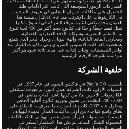
Play’n GO هو الاستوديو المسؤول عن Book of Dead — ماكينة
القمار ذات الرموز المتوسعة التي كانت أكثر الألعاب طلبًا
للحصول على مكافآت الدوران المجاني في عروض الترحيب
في الكازينوهات على الإنترنت منذ عام 2016. إن هيمنة هذا
العنوان وحده تكفي لتثبيت موقع الشركة في السوق، لكنها
تمثل فقط خيطًا واحدًا في كتالوج يضم أكثر من 450 لعبة تتنوع
بين المقابر المصرية، وشبكات الدفع العنقودية الفضائية،
ومحاربي المانغا اليابانية، وآلهة اليونان، وجراد البحر الذي يتمتع
بشخصية. لقد كانت الاستوديو السويدي يبني ماكينات القمار منذ
أواخر التسعينيات، وثبات إنتاجه على مدى ثلاثة عقود هو أكثر
ندرة مما تقترحه الأرقام الرئيسية.
خلفية الشركة
تأسست Play’n GO في فاكشو، السويد في عام 1997. في
السنوات الأولى، كانت الشركة تعمل كمورد برمجيات لمشغلي
الكازينوهات الآخرين بدلاً من كونها ناشر ألعاب مباشر. في
2004-2005، انتقلت إلى تطوير وتوزيع كتالوج ألعابها الخاص،
وبحلول عام 2007، كانت قد أصدرت ما يعترف به القطاع على
نطاق واسع كواحدة من أولى ماكينات القمار المهيأة للهواتف
المحمولة — سنوات قبل أن تجعل عصر الهواتف الذكية الألعاب
المحمولة الشكل السائد. لم يكن هذا الاستثمار المبكر في
الهواتف المحمولة عرضيًا: تم اختيار اسم Play’n GO ليعكس نية