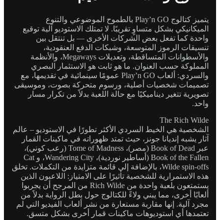
يتميز كتالوج Play’n GO بالطموح الموضوعي والتنوع
الميكانيكي بشكل متساوٍ تقريبًا. لا تمتلك الاستوديو آلية توقيع
واحدة كما تفعل بعض الشركات الأخرى — بل تنتقل بين
تنسيقات الرموز المتوسعة، وشبكات الدفع العنقودية،
والأسطوانات المتساقطة، وتعديلات Megaways، والأنظمة
المملوكة حسب العنوان. ما هو ثابت هو الاستثمار البصري
والسردي: ألعاب Play’n GO عمومًا سينمائية في تقديمها، مع
تصميمات شخصيات أصلية، ورسوم متحركة بصوت، وموسيقى
تصويرية تتغير ديناميكيًا مع حالة اللعبة بدلاً من تكرار مسار
واحد.
The Rich Wilde
الشخصية هي الخيط السردي الأكثر تطورًا في الاستوديو – عالم
آثار يشبه إنديانا جونز، حيث تمتد ظهوراته في ماكينات القمار
عبر Book of Dead (مصر)، Tome of Madness (رعب كوني)،
Book of the Fallen (أساطير نوردية)، Wandering City، و Cat
Wilde spin-offs، بالإضافة إلى قائمة متزايدة من التكملات. تخلق
هذه الاستمرارية للشخصية تأثيرًا على الامتياز: اللاعبون الذين
يستمتعون بلعبة واحدة من Rich Wilde من المرجح أن يجربوا
ألعابًا أخرى، مما يبني ولاءً للكتالوج حول بطل الرواية بدلاً من
مجرد آلية. إنها مقاربة مستعارة من نشر ألعاب الفيديو التي لم
تعتمدها أي استوديوهات ماكينات قمار أخرى بشكل متسق.