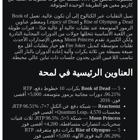
كازينو معين هو الطريقة الوحيدة الموثوقة.
تميل التقلبات عبر الكتالوج إلى أن تكون عالية. تعمل Book of
Dead و Rise of Olympus و Legacy of Dead ومعظم عناوين
الرموز المتوسعة عند تقلبات عالية أو عالية جدًا – فترات طويلة
من اللعبة الأساسية تتخللها جولات من الدورات المجانية النادرة
ولكن الكبيرة. تقدم Moon Princess وبعض الإصدارات الأحدث
تقلبات متوسطة كبديل. Fire Joker هو خيار بتقلبات أقل مع
صيغة بسيطة من ثلاثة بكرات وآلية إعادة الدوران بالنار التي
تناسب اللاعبين الذين يجدون جلسات ذات تباين عالي محبطة.
العناوين الرئيسية في لمحة
Book of Dead
— 5 بكرات، 10 خطوط دفع، RTP
96.21%، دورات مجانية برموز متوسعة، 5,000× أقصى
فوز، 2016
Reactoonz
— شبكة دفع عن الكتل 7×7، RTP 96.51%،
محسنات Quantum Leap، 4,570× أقصى فوز
Moon Princess
— شبكة 5×5، RTP 96.5%، ثلاث فتيات
سحريات، انتصارات متساقطة، 4,200× أقصى فوز
Rise of Olympus
— 5 بكرات دفع متفرقة، RTP
96.29%، آلية قوى الآلهة، 5,000× أقصى فوز