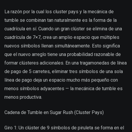
La razón por la cual los cluster pays y la mecánica de
tumble se combinan tan naturalmente es la forma de la
cuadrícula en sí. Cuando un gran clúster se elimina de una
cuadrícula de 7×7, crea un amplio espacio que múltiples
nuevos símbolos llenan simultáneamente. Esto significa
que el nuevo arreglo tiene una probabilidad razonable de
formar clústeres adicionales. En una tragamonedas de línea
de pago de 5 carretes, eliminar tres símbolos de una sola
línea de pago deja un espacio mucho más pequeño con
menos símbolos adyacentes — la mecánica de tumble es
menos productiva.
Cadena de Tumble en Sugar Rush (Cluster Pays)
Giro 1: Un clúster de 9 símbolos de piruleta se forma en el