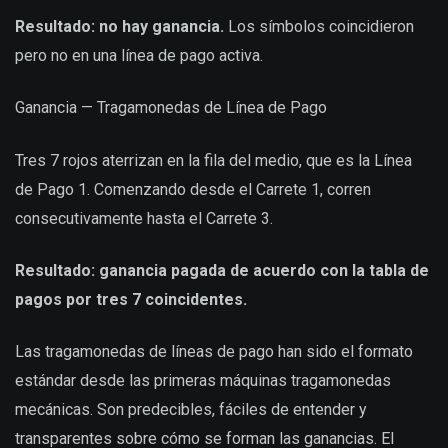
Resultado: no hay ganancia.
Los símbolos coincidieron
pero no en una línea de pago activa.
Ganancia — Tragamonedas de Línea de Pago
Tres 7 rojos aterrizan en la fila del medio, que es la Línea
de Pago 1. Comenzando desde el Carrete 1, corren
consecutivamente hasta el Carrete 3.
Resultado: ganancia pagada de acuerdo con la tabla de
pagos por tres 7 coincidentes.
Las tragamonedas de líneas de pago han sido el formato
estándar desde las primeras máquinas tragamonedas
mecánicas. Son predecibles, fáciles de entender y
transparentes sobre cómo se forman las ganancias. El