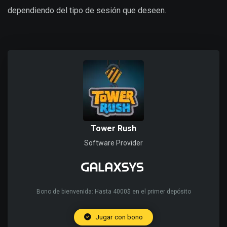
dependiendo del tipo de sesión que deseen.
Tower Rush
Software Provider
Bono de bienvenida: Hasta 4000$ en el primer depósito
Jugar con bono