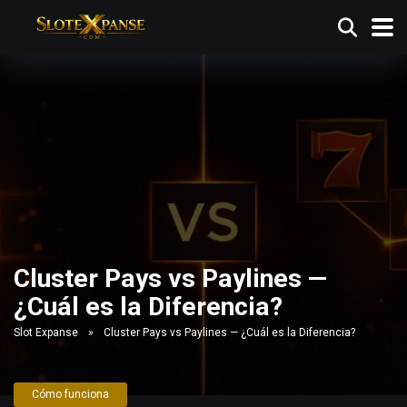
Cluster Pays vs Paylines —
¿Cuál es la Diferencia?
Slot Expanse
»
Cluster Pays vs Paylines — ¿Cuál es la Diferencia?
Cómo funciona