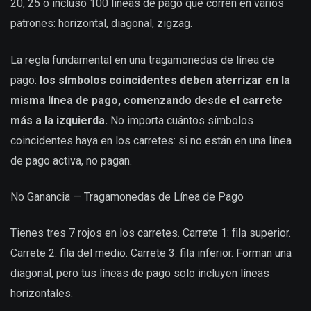
20, 25 o incluso 100 líneas de pago que corren en varios
patrones: horizontal, diagonal, zigzag.
La regla fundamental en una tragamonedas de línea de
pago:
los símbolos coincidentes deben aterrizar en la
misma línea de pago, comenzando desde el carrete
más a la izquierda.
No importa cuántos símbolos
coincidentes haya en los carretes: si no están en una línea
de pago activa, no pagan.
No Ganancia — Tragamonedas de Línea de Pago
Tienes tres 7 rojos en los carretes. Carrete 1: fila superior.
Carrete 2: fila del medio. Carrete 3: fila inferior. Forman una
diagonal, pero tus líneas de pago solo incluyen líneas
horizontales.