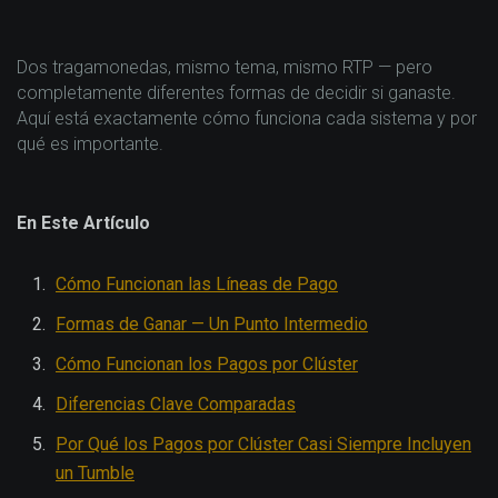
Dos tragamonedas, mismo tema, mismo RTP — pero
completamente diferentes formas de decidir si ganaste.
Aquí está exactamente cómo funciona cada sistema y por
qué es importante.
En Este Artículo
Cómo Funcionan las Líneas de Pago
Formas de Ganar — Un Punto Intermedio
Cómo Funcionan los Pagos por Clúster
Diferencias Clave Comparadas
Por Qué los Pagos por Clúster Casi Siempre Incluyen
un Tumble