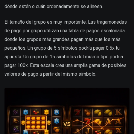
dónde estén o cuán ordenadamente se alineen.
El tamaño del grupo es muy importante. Las tragamonedas
de pago por grupo utilizan una tabla de pagos escalonada
donde los grupos más grandes pagan más que los más
pequeños. Un grupo de 5 símbolos podría pagar 0.5x tu
apuesta. Un grupo de 15 símbolos del mismo tipo podría
pagar 100x. Esta escala crea una amplia gama de posibles
valores de pago a partir del mismo símbolo.