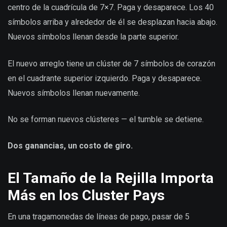
centro de la cuadrícula de 7×7. Paga y desaparece. Los 40
símbolos arriba y alrededor de él se desplazan hacia abajo.
Nuevos símbolos llenan desde la parte superior.
El nuevo arreglo tiene un clúster de 7 símbolos de corazón
en el cuadrante superior izquierdo. Paga y desaparece.
Nuevos símbolos llenan nuevamente.
No se forman nuevos clústeres — el tumble se detiene.
Dos ganancias, un costo de giro.
El Tamaño de la Rejilla Importa
Más en los Cluster Pays
En una tragamonedas de líneas de pago, pasar de 5