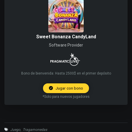
Sweet Bonanza CandyLand
Software Provider
Bono de bienvenida: Hasta 2500$ en el primer depósito
Jugar con bono
*Solo para nuevos jugadores
Juego
,
Tragamonedas