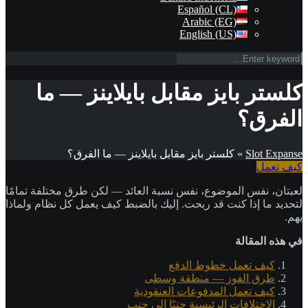
Español (CL)
Arabic (EG)
English (US)
كلستر بايز مقابل بايلاينز — ما
الفرق؟
Slot Expanse
»
كلستر بايز مقابل بايلاينز — ما الفرق؟
كيف تعمل
لعبتان، نفس الموضوع، نفس نسبة العائد — لكن طرق مختلفة تمامًا
لتحديد ما إذا كنت قد ربحت. إليك بالضبط كيف يعمل كل نظام ولماذا
يهم.
في هذه المقالة
كيف تعمل خطوط الدفع
طرق الفوز — منطقة وسطى
كيف تعمل المدفوعات العنقودية
الاختلافات الرئيسية جنبًا إلى جنب