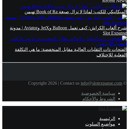
Recent News
الميكانيكي للكتب: لماذا لا تزال صيغة Book of Ra تهيمن
شرح ألعاب الكراش: كيف تعمل Balloon وJetX وAviator | مدونة
Slot Expanse
الفتحات ذات التقلبات العالية مقابل المنخفضة: ما هي التكلفة
الفعلية للاختلاف
info@slotexpanse.com
© Copyright 2026 | Contact us
سياسة الخصوصية
الشروط والأحكام
الرئيسية
مواضيع السلوت