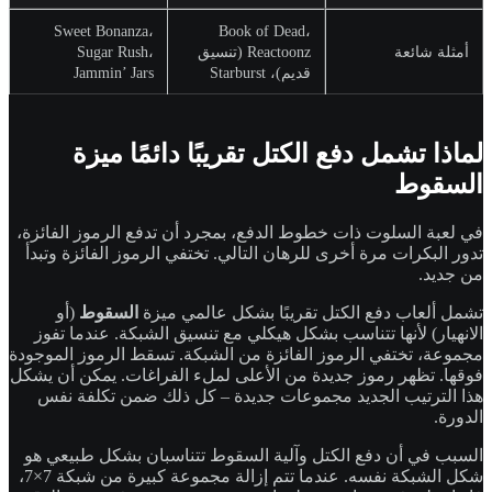
Sweet Bonanza،
Book of Dead،
أمثلة شائعة
Reactoonz (تنسيق
Sugar Rush،
قديم)، Starburst
Jammin’ Jars
لماذا تشمل دفع الكتل تقريبًا دائمًا ميزة
السقوط
في لعبة السلوت ذات خطوط الدفع، بمجرد أن تدفع الرموز الفائزة،
تدور البكرات مرة أخرى للرهان التالي. تختفي الرموز الفائزة وتبدأ
من جديد.
تشمل ألعاب دفع الكتل تقريبًا بشكل عالمي ميزة
السقوط
(أو
الانهيار) لأنها تتناسب بشكل هيكلي مع تنسيق الشبكة. عندما تفوز
مجموعة، تختفي الرموز الفائزة من الشبكة. تسقط الرموز الموجودة
فوقها. تظهر رموز جديدة من الأعلى لملء الفراغات. يمكن أن يشكل
هذا الترتيب الجديد مجموعات جديدة – كل ذلك ضمن تكلفة نفس
الدورة.
السبب في أن دفع الكتل وآلية السقوط تتناسبان بشكل طبيعي هو
شكل الشبكة نفسه. عندما تتم إزالة مجموعة كبيرة من شبكة 7×7،