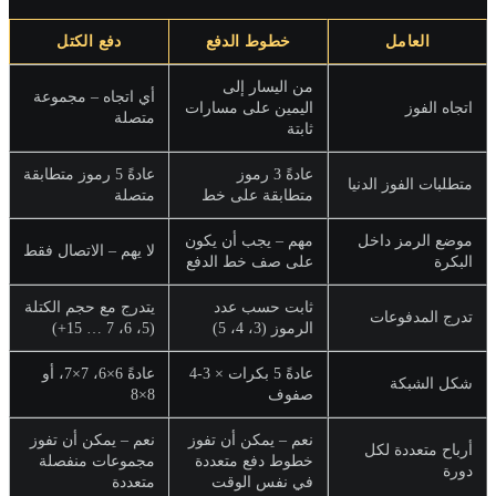
العامل
خطوط الدفع
دفع الكتل
من اليسار إلى
أي اتجاه – مجموعة
اتجاه الفوز
اليمين على مسارات
متصلة
ثابتة
عادةً 3 رموز
عادةً 5 رموز متطابقة
متطلبات الفوز الدنيا
متطابقة على خط
متصلة
موضع الرمز داخل
مهم – يجب أن يكون
لا يهم – الاتصال فقط
البكرة
على صف خط الدفع
ثابت حسب عدد
يتدرج مع حجم الكتلة
تدرج المدفوعات
الرموز (3، 4، 5)
(5، 6، 7 … 15+)
عادةً 5 بكرات × 3-4
عادةً 6×6، 7×7، أو
شكل الشبكة
صفوف
8×8
نعم – يمكن أن تفوز
نعم – يمكن أن تفوز
أرباح متعددة لكل
خطوط دفع متعددة
مجموعات منفصلة
دورة
في نفس الوقت
متعددة