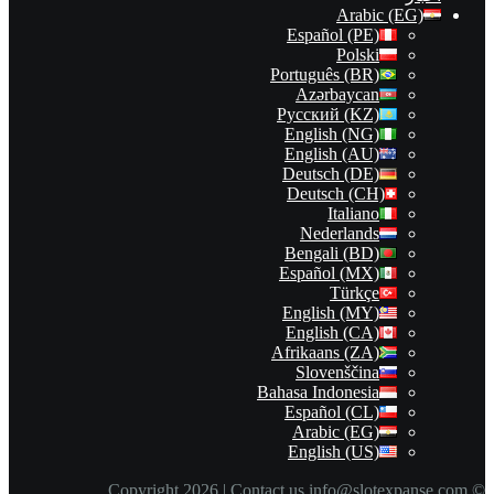
Arabic (EG)
Español (PE)
Polski
Português (BR)
Azərbaycan
Русский (KZ)
English (NG)
English (AU)
Deutsch (DE)
Deutsch (CH)
Italiano
Nederlands
Bengali (BD)
Español (MX)
Türkçe
English (MY)
English (CA)
Afrikaans (ZA)
Slovenščina
Bahasa Indonesia
Español (CL)
Arabic (EG)
English (US)
info@slotexpanse.com
© Copyright 2026 | Contact us