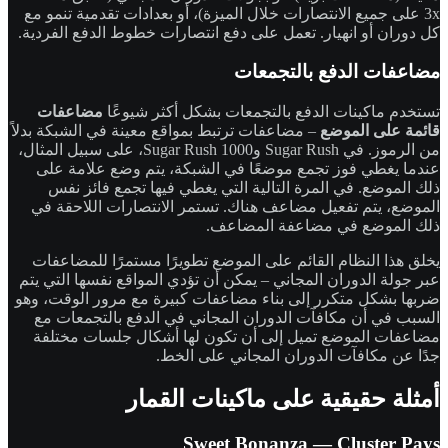
3x على جميع الانتصارات خلال الميزة)، أو بعدادات تقدمية تنمو مع
كل دوران أو انهيار. تعمل على دفع انتصارات خطوط الدفع الفردية.
مضاعفات الدفع بالتجمعات
تستخدم ماكينات الدفع بالتجمعات بشكل أكثر شيوعًا
مضاعفات
قائمة على الموضع
– مضاعفات ترتبط بمواقع معينة في الشبكة بدلاً
من الرموز. في Sugar Rush وSugar Rush 1000، على سبيل المثال،
عندما يغطي فوز تجمع موضعًا في الشبكة، يتم وضع علامة على
ذلك الموضع. في المرة التالية التي يغطي فيها تجمع فائز نفس
الموضع، يتم تفعيل مضاعف هناك. تستمر الانتصارات اللاحقة في
ذلك الموضع في مضاعفة المضاعف.
يخلق هذا النظام القائم على الموضع تطويرًا مستمرًا للمضاعفات
عبر جولة الدوران المجاني – يمكن أن تؤدي المواقع نفسها التي يتم
ضربها بشكل متكرر إلى بناء مضاعفات كبيرة مع مرور الوقت، وهو
السبب في أن مكافآت الدوران المجاني في الدفع بالتجمعات مع
مضاعفات الموضع تميل إلى أن تكون لها أشكال جلسات مختلفة
جدًا عن مكافآت الدوران المجاني على الخط.
أمثلة حقيقية على ماكينات القمار
Sweet Bonanza — Cluster Pays