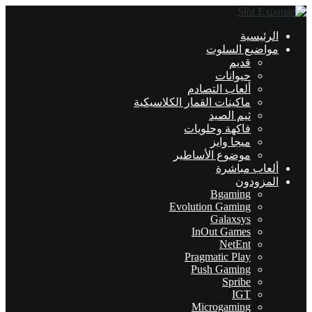
الرئيسية
مواضيع السلوت
قديم
حيوانات
ألعاب التصادم
ماكينات القمار الكلاسيكية
ثيم الصيد
فاكهة وحلويات
ميجا وايز
موضوع الأساطير
ألعاب مباشرة
المزودون
Bgaming
Evolution Gaming
Galaxsys
InOut Games
NetEnt
Pragmatic Play
Push Gaming
Spribe
IGT
Microgaming