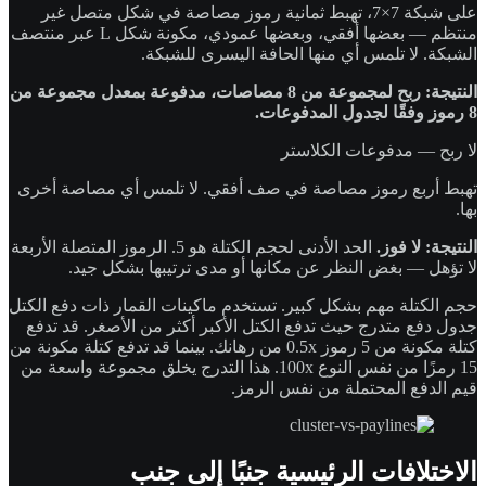
على شبكة 7×7، تهبط ثمانية رموز مصاصة في شكل متصل غير
منتظم — بعضها أفقي، وبعضها عمودي، مكونة شكل L عبر منتصف
الشبكة. لا تلمس أي منها الحافة اليسرى للشبكة.
النتيجة: ربح لمجموعة من 8 مصاصات، مدفوعة بمعدل مجموعة من
8 رموز وفقًا لجدول المدفوعات.
لا ربح — مدفوعات الكلاستر
تهبط أربع رموز مصاصة في صف أفقي. لا تلمس أي مصاصة أخرى
بها.
النتيجة: لا فوز.
الحد الأدنى لحجم الكتلة هو 5. الرموز المتصلة الأربعة
لا تؤهل — بغض النظر عن مكانها أو مدى ترتيبها بشكل جيد.
حجم الكتلة مهم بشكل كبير. تستخدم ماكينات القمار ذات دفع الكتل
جدول دفع متدرج حيث تدفع الكتل الأكبر أكثر من الأصغر. قد تدفع
كتلة مكونة من 5 رموز 0.5x من رهانك. بينما قد تدفع كتلة مكونة من
15 رمزًا من نفس النوع 100x. هذا التدرج يخلق مجموعة واسعة من
قيم الدفع المحتملة من نفس الرمز.
الاختلافات الرئيسية جنبًا إلى جنب