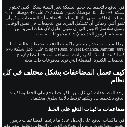
في الدفع بالتجمعات، حجم الشبكة يغير اللعبة بشكل كبير. تحتوي
شبكة 6×6 على 36 موضعًا. تحتوي شبكة 7×7 على 49 موضعًا – 36%
مساحة إضافية. تعني تلك المساحة الإضافية أن التجمعات يمكن أن
تنمو أكبر، ويمكن أن تتشكل المزيد من التجمعات في نفس الوقت،
وتميل سلاسل الانهيار إلى أن تكون أطول لأن هناك المزيد من
المساحة للرموز الجديدة لإنشاء مجموعات متصلة.
لهذا السبب تستخدم معظم ماكينات الدفع بالتجمعات عالية التقلب
(Sugar Rush، Sweet Bonanza، Jammin’ Jars) على الأقل شبكة 6×6.
كلما كانت الشبكة أكبر، زادت المساحة المتاحة للنظام لإنتاج
التجمعات الكبيرة المتصلة التي تولد مدفوعات ذات معنى.
كيف تعمل المضاعفات بشكل مختلف في كل
نظام
توجد المضاعفات في كل من ماكينات الدفع على الخط وماكينات
الدفع بالتجمعات، ولكنها ترتبط بالآلية بطرق مختلفة.
مضاعفات ماكينات الدفع على الخط
في ماكينات الدفع على الخط، عادةً ما ترتبط المضاعفات برموز
معينة (مضاعفات برية)، أو بجولات الدوران المجاني (تطبق مضاعفة