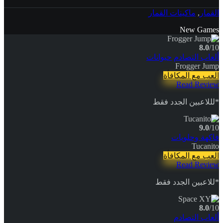
القمار
,
ماكينات القمار
New Games
8.0
/10
ألعاب التصادم
حيوانات
Frogger Jump
العب مع المكافأة
Read Review
*لللاعبين الجدد فقط
9.0
/10
فاكهة وحلويات
Tucanito
العب مع المكافأة
Read Review
*للاعبين الجدد فقط
8.0
/10
ألعاب التصادم