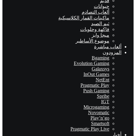
قديم
حيوانات
ألعاب التصادم
ماكينات القمار الكلاسيكية
ثيم الصيد
فاكهة وحلويات
ميجا وايز
موضوع الأساطير
ألعاب مباشرة
المزودون
Bgaming
Evolution Gaming
Galaxsys
InOut Games
NetEnt
Pragmatic Play
Push Gaming
Spribe
IGT
Microgaming
Novomatic
Play’n’go
Smartsoft
Pragmatic Play Live
أخبار