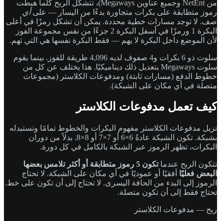
من NetEnt وجميع عناوين Megaways)، تتشكل الربح كلما هبطت
رموز متطابقة على بكرات متجاورة بدءًا من اليسار — على
أي
صف. لا توجد مسارات خطية محددة. يمكن أن تشكل رمزًا في أعلى
البكرة 1 ورمزًا في أسفل البكرة 2 جزءًا من نفس مجموعة الفوز
لأن الموضع داخل البكرة لا يهم — فقط البكرة نفسها هي التي تهم.
سلوت ذو 6 بكرات و4 صفوف لديه 4,096 طريقة للفوز. بينما يقوم
سلوت Megaways بتعديل ذلك ديناميكيًا. هذا يختلف عن كل من
خطوط الدفع (مسارات ثابتة) ومدفوعات الكلاستر (مجموعات
متصلة في أي مكان على الشبكة).
كيف تعمل مدفوعات الكلاستر
تزيل مدفوعات الكلاستر مفهوم البكرات والخطوط تمامًا وتستبدله
بشبكة. تكون الشبكة عادةً 6×6 أو 7×7 أو 8×8. بدلاً من دوران
البكرات، تظهر الرموز عبر الشبكة بالكامل في كل دورة.
تتكون الربح عندما
تكون 5 رموز متطابقة أو أكثر تلامس بعضها
البعض فعليًا
أفقيًا أو عموديًا في أي مكان على الشبكة. لا تحتاج
الرموز إلى البدء من الحافة اليسرى. لا تحتاج إلى أن تكون على خط.
تحتاج فقط إلى أن تكون متصلة.
ربح — مدفوعات الكلاستر