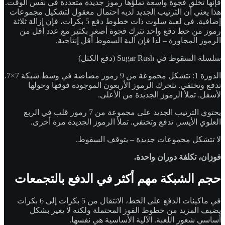
فإنها تخلق فجوة واسعة تملؤها رموز جديدة متعددة في نفس الوقت.
هذا يعني أن الترتيب الجديد لديه احتمال معقول لتشكيل مجموعات
إضافية. في لعبة سلوت ذات خطوط دفع 5 بكرات، فإن إزالة ثلاثة
رموز من خط دفع واحد تترك فجوة أصغر بكثير مع عدد أقل من
الرموز المجاورة – لذا فإن آلية السقوط أقل إنتاجية.
سلسلة السقوط في Sugar Rush (دفع الكتل)
الدورة 1: تتشكل مجموعة من 9 رموز مصاصة في وسط شبكة 7×7.
تدفع وتختفي. تتحرك الرموز الأربعون الموجودة فوقها وحولها
لأسفل. تملأ الرموز الجديدة من الأعلى.
يحتوي الترتيب الجديد على مجموعة من 7 رموز قلب في الربع
العلوي الأيسر. تدفع وتختفي. تملأ الرموز الجديدة مرة أخرى.
لا تتشكل مجموعات جديدة – يتوقف السقوط.
فوزان، تكلفة دوران واحدة.
حجم الشبكة مهم أكثر في الدفع بالتجمعات
في ماكينات الدفع على الخط، الانتقال من 5 بكرات إلى 6 بكرات
يضيف المزيد من خطوط الفوز المحتملة ولكنه لا يغير بشكل
أساسي شعور اللعبة. الآلية الأساسية هي نفسها.