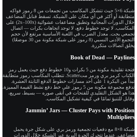
شبكة 6×5 حيث تتشكل المكاسب من تجمعات من 8 رموز فواكه
متطابقة أو أكثر في أي مكان على الشبكة. تسقط قنابل المضاعف
خلال الدورات المجانية وتطبق مضاعفات عشوائية (2x–100x) على
المكاسب. لا توجد خطوط دفع، لا توجد اتجاهات بكرات — اتصال
تجمعي بحت. معدل الضرب في اللعبة الأساسية مرتفع لأن حجم
التجمع الأدنى النسبي (8 رموز على شبكة مكونة من 30 موضعًا)
يخلق اتصالات متكررة.
Book of Dead — Paylines
فتحة تقليدية مكونة من 5 بكرات و10 خطوط دفع حيث يعمل رمز
الكتاب كرمز بري ورمز متScatter. تتطلب المكاسب رموز متطابقة
تبدأ من البكرة 1 على أحد مسارات خطوط الدفع الثابتة العشرة.
تدفع مجموعة مكونة من 5 رموز على خط دفع نشط القيمة المميزة.
هذا هو الشكل التقليدي للفتحات في أنقى صوره — بسيط، سريع،
وقابل للتنبؤ تمامًا في كيفية تشكيل المكاسب.
Jammin’ Jars — Cluster Pays with Position
Multipliers
شبكة 8×8 مع دفعيات تجمعية ورمز بري على شكل جرة يحمل
مضاعف. عندما تتحرك الجرة البرية عبر الشبكة خلال الدورات