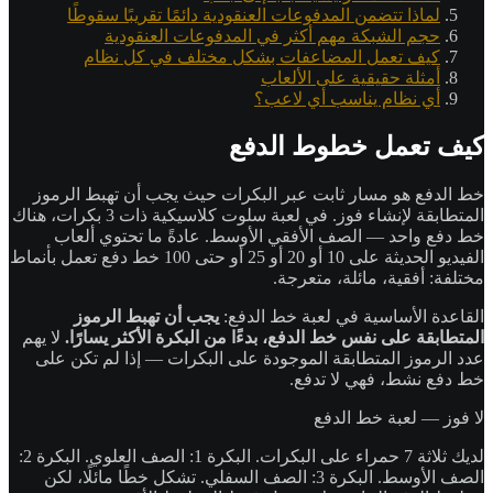
لماذا تتضمن المدفوعات العنقودية دائمًا تقريبًا سقوطًا
حجم الشبكة مهم أكثر في المدفوعات العنقودية
كيف تعمل المضاعفات بشكل مختلف في كل نظام
أمثلة حقيقية على الألعاب
أي نظام يناسب أي لاعب؟
كيف تعمل خطوط الدفع
خط الدفع هو مسار ثابت عبر البكرات حيث يجب أن تهبط الرموز
المتطابقة لإنشاء فوز. في لعبة سلوت كلاسيكية ذات 3 بكرات، هناك
خط دفع واحد — الصف الأفقي الأوسط. عادةً ما تحتوي ألعاب
الفيديو الحديثة على 10 أو 20 أو 25 أو حتى 100 خط دفع تعمل بأنماط
مختلفة: أفقية، مائلة، متعرجة.
القاعدة الأساسية في لعبة خط الدفع:
يجب أن تهبط الرموز
المتطابقة على نفس خط الدفع، بدءًا من البكرة الأكثر يسارًا.
لا يهم
عدد الرموز المتطابقة الموجودة على البكرات — إذا لم تكن على
خط دفع نشط، فهي لا تدفع.
لا فوز — لعبة خط الدفع
لديك ثلاثة 7 حمراء على البكرات. البكرة 1: الصف العلوي. البكرة 2:
الصف الأوسط. البكرة 3: الصف السفلي. تشكل خطًا مائلًا، لكن