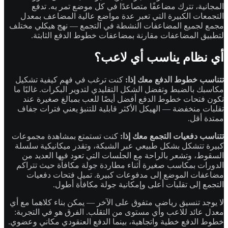
المجانية، تترك مضاعفًا متصاعدًا في كل موضع تمر به. تدفع
التجمعات الكبيرة التي تعبر عدة مواضع عالية المضاعف بمعدل
مجمع لجميع المضاعفات النشطة في التجمع — نهج هيكلي مختلف
لتطبيق المضاعفات مقارنة بمضاعفات خطوط الدفع الثابتة.
أي نظام يناسب أي لاعب؟
تتناسب خطوط الدفع معك إذا:
كنت ترغب في فهم كيفية تشكيل
مكاسبك بالضبط وتفضل الشكل التقليدي لتدوير البكرات. غالبًا ما
تكون فتحات خطوط الدفع أفضل أيضًا للعب بمبالغ صغيرة عند
تقلبات منخفضة — الهيكل الأكثر قابلية للتنبؤ يعني فترات جفاف
ممتدة أقل.
تتناسب دفعيات التجمع معك إذا:
كنت تستمتع بمشاهدة مجموعات
كبيرة تتشكل بشكل طبيعي عبر الشبكة، وتقدر ميكانيكية سلسلة
السقوط، وتشعر بالراحة مع الجلسات التي تعود فيها العديد من
الدورات بمكاسب صغيرة أثناء مطاردة جولة مكافأة حيث تتراكم
مضاعفات الموضع إلى مدفوعات كبيرة. تميل فتحات دفعيات
التجمع إلى تقلبات أعلى وإمكانية جولة مكافأة أطول.
لا يوجد تنسيق رياضي متفوق على الآخر — يمكن بناء كلاهما مع أي
معدل عائد للاعب وأي مستوى من التقلب. الفرق هو في التجربة:
خطوط الدفع خطية واتجاهية، بينما الدفع العنقودي مكاني وعضوي.