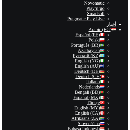
Novomatic
Play’n’go
Smartsoft
Pragmatic Play Live
أخبار
Arabic (EG)
Español (PE)
Polski
Português (BR)
Azərbaycan
Русский (KZ)
English (NG)
English (AU)
Deutsch (DE)
Deutsch (CH)
Italiano
Nederlands
Bengali (BD)
Español (MX)
Türkçe
English (MY)
English (CA)
Afrikaans (ZA)
Slovenščina
Bahasa Indonesia