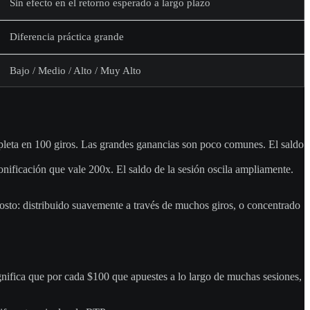
Sin efecto en el retorno esperado a largo plazo
Diferencia práctica grande
Bajo / Medio / Alto / Muy Alto
leta en 100 giros. Las grandes ganancias son poco comunes. El saldo
nificación que vale 200x. El saldo de la sesión oscila ampliamente.
costo: distribuido suavemente a través de muchos giros, o concentrado
ifica que por cada $100 que apuestes a lo largo de muchas sesiones,