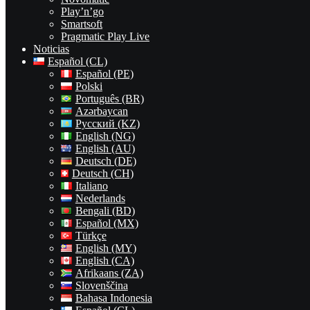
Play’n’go
Smartsoft
Pragmatic Play Live
Noticias
Español (CL)
Español (PE)
Polski
Português (BR)
Azərbaycan
Русский (KZ)
English (NG)
English (AU)
Deutsch (DE)
Deutsch (CH)
Italiano
Nederlands
Bengali (BD)
Español (MX)
Türkçe
English (MY)
English (CA)
Afrikaans (ZA)
Slovenščina
Bahasa Indonesia