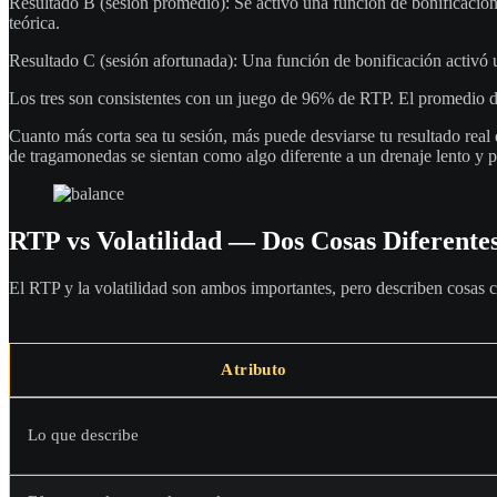
Resultado B (sesión promedio): Se activó una función de bonificación
teórica.
Resultado C (sesión afortunada): Una función de bonificación activó
Los tres son consistentes con un juego de 96% de RTP. El promedio d
Cuanto más corta sea tu sesión, más puede desviarse tu resultado real 
de tragamonedas se sientan como algo diferente a un drenaje lento y p
RTP vs Volatilidad — Dos Cosas Diferente
El RTP y la volatilidad son ambos importantes, pero describen cosas
Atributo
Lo que describe