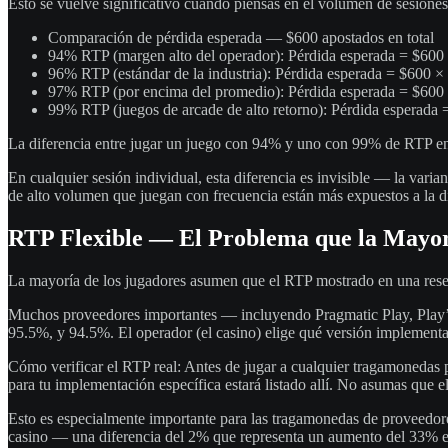
Esto se vuelve significativo cuando piensas en el volumen de sesiones
Comparación de pérdida esperada — $600 apostados en total
94% RTP (margen alto del operador): Pérdida esperada = $60
96% RTP (estándar de la industria): Pérdida esperada = $600 
97% RTP (por encima del promedio): Pérdida esperada = $600
99% RTP (juegos de arcade de alto retorno): Pérdida esperada
La diferencia entre jugar un juego con 94% y uno con 99% de RTP en
En cualquier sesión individual, esta diferencia es invisible — la var
de alto volumen que juegan con frecuencia están más expuestos a la d
RTP Flexible — El Problema que la Mayor
La mayoría de los jugadores asumen que el RTP mostrado en una reseñ
Muchos proveedores importantes — incluyendo Pragmatic Play, Play’n
95.5%, y 94.5%. El operador (el casino) elige qué versión implementa
Cómo verificar el RTP real: Antes de jugar a cualquier tragamonedas po
para tu implementación específica estará listado allí. No asumas que e
Esto es especialmente importante para las tragamonedas de proveedor
casino — una diferencia del 2% que representa un aumento del 33% en 