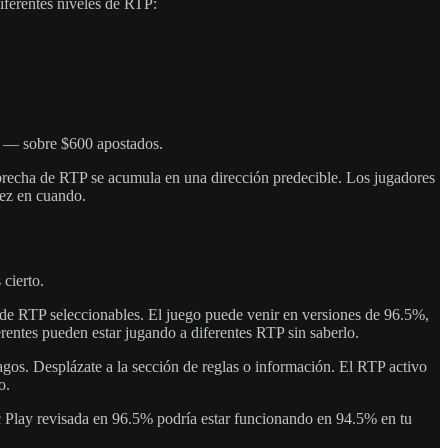
iferentes niveles de RTP:
o — sobre $600 apostados.
a brecha de RTP se acumula en una dirección predecible. Los jugadores
vez en cuando.
cierto.
e RTP seleccionables. El juego puede venir en versiones de 96.5%,
entes pueden estar jugando a diferentes RTP sin saberlo.
pagos. Desplázate a la sección de reglas o información. El RTP activo
o.
 Play revisada en 96.5% podría estar funcionando en 94.5% en tu