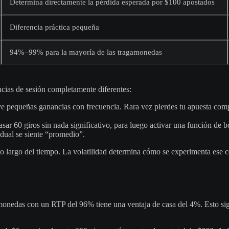
Determina directamente la pérdida esperada por $100 apostados
Diferencia práctica pequeña
94%–99% para la mayoría de las tragamonedas
ias de sesión completamente diferentes:
 pequeñas ganancias con frecuencia. Rara vez pierdes tu apuesta comp
r 60 giros sin nada significativo, para luego activar una función de bo
idual se siente “promedio”.
lo largo del tiempo. La volatilidad determina cómo se experimenta ese 
nedas con un RTP del 96% tiene una ventaja de casa del 4%. Esto sign