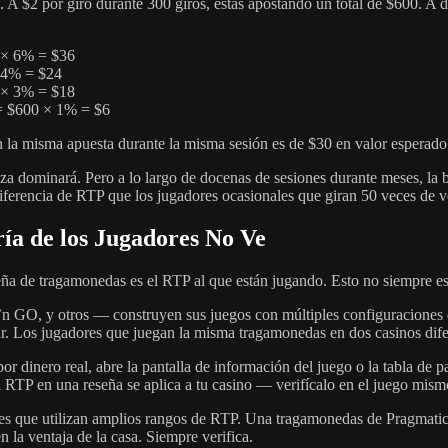
. A $2 por giro durante 300 giros, estás apostando un total de $600. A d
0 × 6% = $36
× 4% = $24
 × 3% = $18
 = $600 × 1% = $6
 la misma apuesta durante la misma sesión es de $30 en valor esperad
ianza dominará. Pero a lo largo de docenas de sesiones durante meses, l
iferencia de RTP que los jugadores ocasionales que giran 50 veces de 
ía de los Jugadores No Ve
a de tragamonedas es el RTP al que están jugando. Esto no siempre es 
 GO, y otros — construyen sus juegos con múltiples configuraciones d
r. Los jugadores que juegan la misma tragamonedas en dos casinos difer
r dinero real, abre la pantalla de información del juego o la tabla de 
l RTP en una reseña se aplica a tu casino — verifícalo en el juego mism
es que utilizan amplios rangos de RTP. Una tragamonedas de Pragmatic
la ventaja de la casa. Siempre verifica.