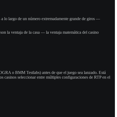
res a lo largo de un número extremadamente grande de giros —
on la ventaja de la casa — la ventaja matemática del casino
 eCOGRA o BMM Testlabs) antes de que el juego sea lanzado. Está
s casinos seleccionar entre múltiples configuraciones de RTP en el