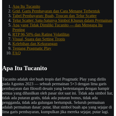
Apa Itu Tucanito
Grid, Garis Pembayaran dan Cara Menang Terbentuk
Tabel Pembayaran: Buah, Toucan dan Telur Scatter
Telur Scatter: Satu-Satunya Simbol Khusus dalam Permainan
Apa yang Tidak Dimiliki Tucanito — dan Mengapa Itu
Penting
RTP 96,50% dan Rating Volatilitas
Visual, Suara dan Setting Tropis
Kelebihan dan Kekurangan
Tentang Pragmatic Play
FAQ
Apa Itu Tucanito
Tucanito adalah slot buah tropis dari Pragmatic Play yang dirilis
pada Agustus 2023 — sebuah permainan 5×3 dengan lima garis
pembayaran dan filosofi desain yang bertentangan dengan hampir
semua yang dihasilkan oleh pasar slot saat ini. Tidak ada simbol liar,
tidak ada putaran gratis, tidak ada putaran bonus, tidak ada
pengganda, tidak ada gulungan bertumpuk. Seluruh permainan
adalah permainan dasar: putar, lihat simbol buah apa yang sejajar di
lima garis pembayaran, kumpulkan jika mereka sejajar, putar lagi.