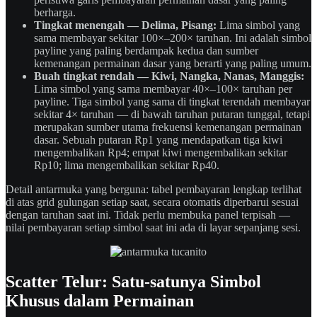
berharga.
Tingkat menengah — Delima, Pisang:
Lima simbol yang
sama membayar sekitar 100×–200× taruhan. Ini adalah simbol
payline yang paling berdampak kedua dan sumber
kemenangan permainan dasar yang berarti yang paling umum.
Buah tingkat rendah — Kiwi, Nangka, Nanas, Manggis:
Lima simbol yang sama membayar 40×–100× taruhan per
payline. Tiga simbol yang sama di tingkat terendah membayar
sekitar 4× taruhan — di bawah taruhan putaran tunggal, tetapi
merupakan sumber utama frekuensi kemenangan permainan
dasar. Sebuah putaran Rp1 yang mendapatkan tiga kiwi
mengembalikan Rp4; empat kiwi mengembalikan sekitar
Rp10; lima mengembalikan sekitar Rp40.
Detail antarmuka yang berguna: tabel pembayaran lengkap terlihat
di atas grid gulungan setiap saat, secara otomatis diperbarui sesuai
dengan taruhan saat ini. Tidak perlu membuka panel terpisah —
nilai pembayaran setiap simbol saat ini ada di layar sepanjang sesi.
Scatter Telur: Satu-satunya Simbol
Khusus dalam Permainan