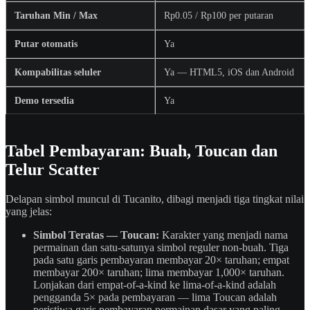
Taruhan Min / Max
Rp0.05 / Rp100 per putaran
Putar otomatis
Ya
Kompabilitas seluler
Ya — HTML5, iOS dan Android
Demo tersedia
Ya
Tabel Pembayaran: Buah, Toucan dan
Telur Scatter
Delapan simbol muncul di Tucanito, dibagi menjadi tiga tingkat nilai
yang jelas:
Simbol Teratas — Toucan:
Karakter yang menjadi nama
permainan dan satu-satunya simbol reguler non-buah. Tiga
pada satu garis pembayaran membayar 20× taruhan; empat
membayar 200× taruhan; lima membayar 1,000× taruhan.
Lonjakan dari empat-of-a-kind ke lima-of-a-kind adalah
pengganda 5× pada pembayaran — lima Toucan adalah
peristiwa garis pembayaran permainan dasar yang paling