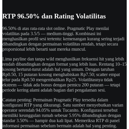
RTP 96.50% dan Rating Volatilitas
96.50% di atas rata-rata slot online. Pragmatic Play menilai
volatilitas pada 3.5/5 — medium-tinggi. Kombinasi ini
menghasilkan profil sesi tertentu: kemenangan kurang sering terjadi
dibandingkan dengan permainan volatilitas rendah, tetapi secara
proporsional lebih berarti saat mereka muncul.
Lima payline dan tanpa wild menghasilkan frekuensi hit yang lebih
rendah dibandingkan dengan format yang lebih luas. Rentang 10–15
kosong berturut-turut adalah hal yang umum. Dengan taruhan
Rp0.50, 15 putaran kosong menghabiskan Rp7.50; scatter empat
telur pada Rp0.50 mengembalikan Rp25. Volatilitasnya tidak
ekstrem — tidak ada bonus dengan pemicu 200 putaran — tetapi
periode kering alami adalah bagian dari pengalaman sesi.
Catatan penting: Permainan Pragmatic Play tersedia dalam
konfigurasi RTP yang dikurangi. Satu sumber menyebutkan varian
operator serendah 94.05% untuk Tucanito. Konfigurasi tersebut
memiliki keunggulan rumah sebesar 5.95% dibandingkan dengan
standar 3.50% — hampir dua kali lipat. Memeriksa RTP di panel
informasi permainan sebelum bermain adalah hal yang penting.