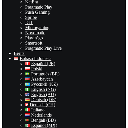
NetEnt
Pragmatic Play
Push Gaming
Spribe
IGT
Microgaming
Novomatic
Play’n’go
Smartsoft
Pragmatic Play Live
Berita
Bahasa Indonesia
Español (PE)
Polski
Português (BR)
Azərbaycan
Русский (KZ)
English (NG)
English (AU)
Deutsch (DE)
Deutsch (CH)
Italiano
Nederlands
Bengali (BD)
Español (MX)