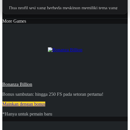
antara kemenangan kecil yang lebih sering; Tucanito
Dua profil sesi yang berbeda meskipun memiliki tema yang
mendistribusikan pengembalian total yang sama di antara
sama. Tropical Tiki (2022): kemenangan bertingkat, fitur
More Games
peristiwa garis pembayaran yang kurang sering tetapi secara
bonus, kemenangan maksimum 3.000×, RTP 96.43%.
proporsional lebih besar. Lima simbol yang cocok dari
Tucanito (2023): tidak ada kemenangan bertingkat, tidak ada
Toucan yang 1.000× memerlukan penyelarasan lima simbol
bonus, kemenangan maksimum 1.000×, RTP 96.50%.
yang cocok tanpa bantuan wild — cukup langka untuk
Tropical Tiki memiliki batas atas yang lebih tinggi dan
mendukung klasifikasi sedang-tinggi meskipun tidak adanya
kedalaman fitur; Tucanito memiliki mekanik yang lebih
mekanik bonus.
sederhana dan pengembalian teoritis yang sedikit lebih baik.
Pemain yang menginginkan kemenangan bertingkat dan
pemicu bonus: Tropical Tiki. Pemain yang menginginkan
Bonanza Billion
permainan dasar yang bersih dengan RTP tertinggi yang
Bonus sambutan: hingga 250 FS pada setoran pertama!
tersedia dalam katalog tropis Pragmatic Play: Tucanito.
Mainkan dengan bonus
*Hanya untuk pemain baru