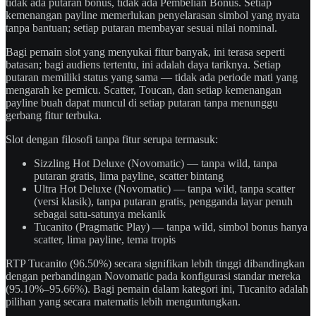
tidak ada putaran bonus, tidak ada Pembelian Bonus. Setiap
kemenangan payline memerlukan penyelarasan simbol yang nyata
tanpa bantuan; setiap putaran membayar sesuai nilai nominal.
Bagi pemain slot yang menyukai fitur banyak, ini terasa seperti
batasan; bagi audiens tertentu, ini adalah daya tariknya. Setiap
putaran memiliki status yang sama — tidak ada periode mati yang
mengarah ke pemicu. Scatter, Toucan, dan setiap kemenangan
payline buah dapat muncul di setiap putaran tanpa menunggu
gerbang fitur terbuka.
Slot dengan filosofi tanpa fitur serupa termasuk:
Sizzling Hot Deluxe (Novomatic) — tanpa wild, tanpa
putaran gratis, lima payline, scatter bintang
Ultra Hot Deluxe (Novomatic) — tanpa wild, tanpa scatter
(versi klasik), tanpa putaran gratis, pengganda layar penuh
sebagai satu-satunya mekanik
Tucanito (Pragmatic Play) — tanpa wild, simbol bonus hanya
scatter, lima payline, tema tropis
RTP Tucanito (96.50%) secara signifikan lebih tinggi dibandingkan
dengan perbandingan Novomatic pada konfigurasi standar mereka
(95.10%–95.66%). Bagi pemain dalam kategori ini, Tucanito adalah
pilihan yang secara matematis lebih menguntungkan.