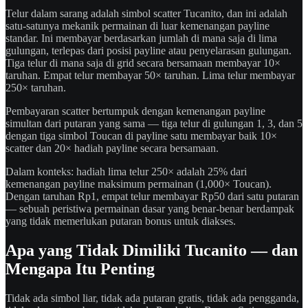
Telur dalam sarang adalah simbol scatter Tucanito, dan ini adalah
satu-satunya mekanik permainan di luar kemenangan payline
standar. Ini membayar berdasarkan jumlah di mana saja di lima
gulungan, terlepas dari posisi payline atau penyelarasan gulungan.
Tiga telur di mana saja di grid secara bersamaan membayar 10×
taruhan. Empat telur membayar 50× taruhan. Lima telur membayar
250× taruhan.
Pembayaran scatter bertumpuk dengan kemenangan payline
simultan dari putaran yang sama — tiga telur di gulungan 1, 3, dan 5
dengan tiga simbol Toucan di payline satu membayar baik 10×
scatter dan 20× hadiah payline secara bersamaan.
Dalam konteks: hadiah lima telur 250× adalah 25% dari
kemenangan payline maksimum permainan (1,000× Toucan).
Dengan taruhan Rp1, empat telur membayar Rp50 dari satu putaran
— sebuah peristiwa permainan dasar yang benar-benar berdampak
yang tidak memerlukan putaran bonus untuk diakses.
Apa yang Tidak Dimiliki Tucanito — dan
Mengapa Itu Penting
Tidak ada simbol liar, tidak ada putaran gratis, tidak ada pengganda,