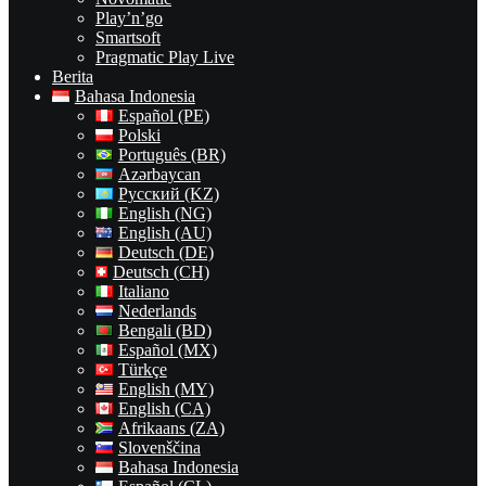
Play’n’go
Smartsoft
Pragmatic Play Live
Berita
Bahasa Indonesia
Español (PE)
Polski
Português (BR)
Azərbaycan
Русский (KZ)
English (NG)
English (AU)
Deutsch (DE)
Deutsch (CH)
Italiano
Nederlands
Bengali (BD)
Español (MX)
Türkçe
English (MY)
English (CA)
Afrikaans (ZA)
Slovenščina
Bahasa Indonesia