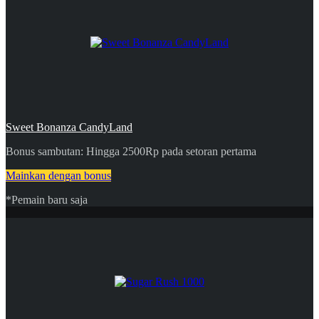
Sweet Bonanza CandyLand
Bonus sambutan: Hingga 2500Rp pada setoran pertama
Mainkan dengan bonus
*Pemain baru saja