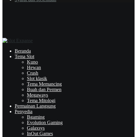
Beranda
Tema Slot
Kuno
Hewan
Crash
Slot klasik
Tema Memancing
Buah dan Permen
Megaways
Tema Mitologi
Permainan Langsung
Penyedia
Bgaming
Evolution Gaming
Galaxsys
InOut Games