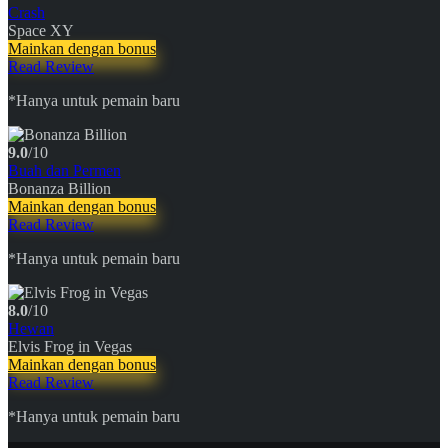
Crash
Space XY
Mainkan dengan bonus
Read Review
*Hanya untuk pemain baru
9.0
/10
Buah dan Permen
Bonanza Billion
Mainkan dengan bonus
Read Review
*Hanya untuk pemain baru
8.0
/10
Hewan
Elvis Frog in Vegas
Mainkan dengan bonus
Read Review
*Hanya untuk pemain baru