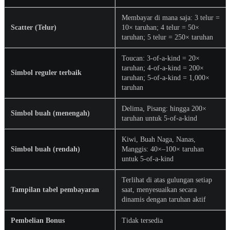
Membayar di mana saja: 3 telur =
Scatter (Telur)
10× taruhan; 4 telur = 50×
taruhan; 5 telur = 250× taruhan
Toucan: 3-of-a-kind = 20×
taruhan; 4-of-a-kind = 200×
Simbol reguler terbaik
taruhan; 5-of-a-kind = 1,000×
taruhan
Delima, Pisang: hingga 200×
Simbol buah (menengah)
taruhan untuk 5-of-a-kind
Kiwi, Buah Naga, Nanas,
Simbol buah (rendah)
Manggis: 40×–100× taruhan
untuk 5-of-a-kind
Terlihat di atas gulungan setiap
Tampilan tabel pembayaran
saat, menyesuaikan secara
dinamis dengan taruhan aktif
Pembelian Bonus
Tidak tersedia