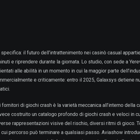
pecifica: il futuro dell’intrattenimento nei casinò casual appartie
nuti e riprendere durante la giornata. Lo studio, con sede a Yerev
 orientati alle abilità in un momento in cui la maggior parte dell’in
mercialmente e criticamente: entro il 2025, Galaxsys detiene nu
tici.
rnitori di giochi crash è la varietà meccanica all’interno della c
nvece costruito un catalogo profondo di giochi crash e veloci in cu
diverse rappresentazioni visive del rischio, diversi ritmi di gioco
 il cui percorso può terminare a qualsiasi passo. Aviashow introd