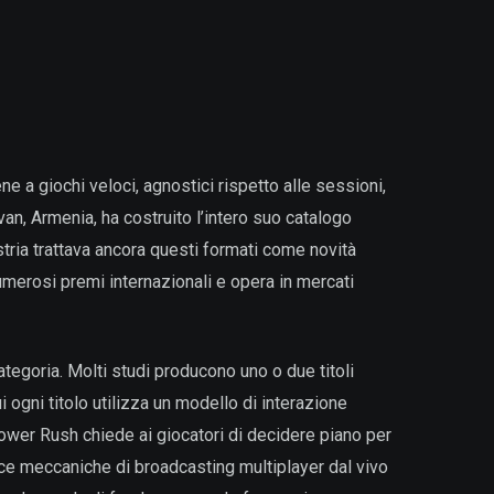
ne a giochi veloci, agnostici rispetto alle sessioni,
an, Armenia, ha costruito l’intero suo catalogo
dustria trattava ancora questi formati come novità
merosi premi internazionali e opera in mercati
ategoria. Molti studi producono uno o due titoli
i ogni titolo utilizza un modello di interazione
. Tower Rush chiede ai giocatori di decidere piano per
uce meccaniche di broadcasting multiplayer dal vivo