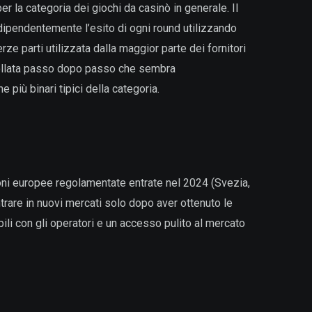
er la categoria dei giochi da casinò in generale. Il
ndipendentemente l’esito di ogni round utilizzando
ze parti utilizzata dalla maggior parte dei fornitori
ontrollata passo dopo passo che sembra
 più binari tipici della categoria.
zioni europee regolamentate entrate nel 2024 (Svezia,
rare in nuovi mercati solo dopo aver ottenuto le
bili con gli operatori e un accesso pulito al mercato