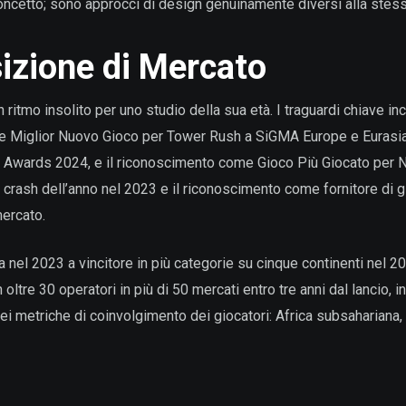
 concetto; sono approcci di design genuinamente diversi alla ste
izione di Mercato
ritmo insolito per uno studio della sua età. I traguardi chiave i
e Miglior Nuovo Gioco per Tower Rush a SiGMA Europe e Eurasia 
et Awards 2024, e il riconoscimento come Gioco Più Giocato per
hi crash dell’anno nel 2023 e il riconoscimento come fornitore di
mercato.
a nel 2023 a vincitore in più categorie su cinque continenti nel 20
n oltre 30 operatori in più di 50 mercati entro tre anni dal lancio,
 nei metriche di coinvolgimento dei giocatori: Africa subsahariana,