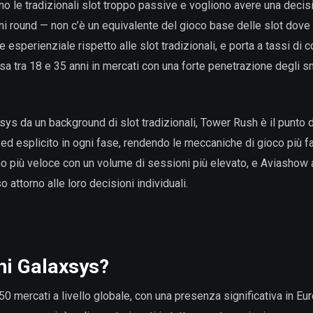
ano le tradizionali slot troppo passive e vogliono avere una decisi
ni round — non c’è un equivalente del gioco base delle slot dov
e esperienziale rispetto alle slot tradizionali, e porta a tassi di c
resa tra 18 e 35 anni in mercati con una forte penetrazione deg
xsys da un background di slot tradizionali, Tower Rush è il punto 
ed esplicito in ogni fase, rendendo le meccaniche di gioco più fac
ritmo più veloce con un volume di sessioni più elevato, e Aviasho
 attorno alle loro decisioni individuali.
chi Galaxsys?
 50 mercati a livello globale, con una presenza significativa in Eu