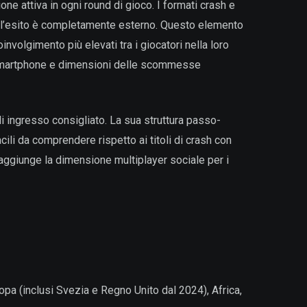
one attiva in ogni round di gioco. I formati crash e
e l’esito è completamente esterno. Questo elemento
oinvolgimento più elevati tra i giocatori nella loro
li smartphone e dimensioni delle scommesse
di ingresso consigliato. La sua struttura passo-
ili da comprendere rispetto ai titoli di crash con
w aggiunge la dimensione multiplayer sociale per i
ropa (inclusi Svezia e Regno Unito dal 2024), Africa,