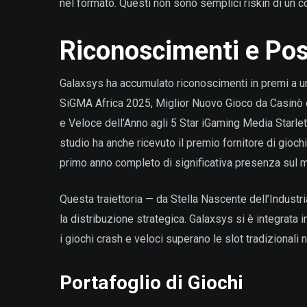
nel formato. Questi non sono semplici riskin di un
Riconoscimenti e Pos
Galaxsys ha accumulato riconoscimenti in premi a un 
SiGMA Africa 2025, Miglior Nuovo Gioco da Casinò 
e Veloce dell’Anno agli 5 Star iGaming Media Starl
studio ha anche ricevuto il premio fornitore di gioc
primo anno completo di significativa presenza sul 
Questa traiettoria — da Stella Nascente dell’Industri
la distribuzione strategica. Galaxsys si è integrata i
i giochi crash e veloci superano le slot tradizionali
Portafoglio di Giochi