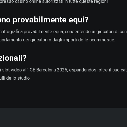
 presso casinò online autorizzati in tutte queste regioni.
sono provabilmente equi?
ca crittografica provabilmente equa, consentendo ai giocatori di c
portamento dei giocatori o dagli importi delle scommesse.
zionali?
i di slot video all’ICE Barcelona 2025, espandendosi oltre il suo c
ulli dello studio.