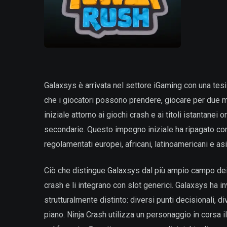
Galaxsys è arrivata nel settore iGaming con una tesi s
che i giocatori possono prendere, giocare per due mi
iniziale attorno ai giochi crash e ai titoli istantanei
secondarie. Questo impegno iniziale ha ripagato com
regolamentati europei, africani, latinoamericani e asia
Ciò che distingue Galaxsys dal più ampio campo dei fo
crash e li integrano con slot generici. Galaxsys ha i
strutturalmente distinto: diversi punti decisionali, 
piano. Ninja Crash utilizza un personaggio in corsa