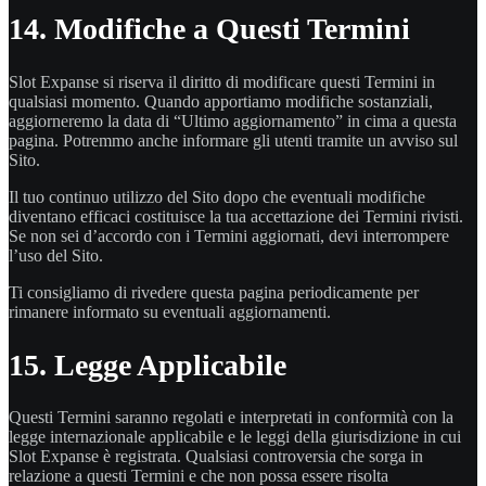
14. Modifiche a Questi Termini
Slot Expanse si riserva il diritto di modificare questi Termini in
qualsiasi momento. Quando apportiamo modifiche sostanziali,
aggiorneremo la data di “Ultimo aggiornamento” in cima a questa
pagina. Potremmo anche informare gli utenti tramite un avviso sul
Sito.
Il tuo continuo utilizzo del Sito dopo che eventuali modifiche
diventano efficaci costituisce la tua accettazione dei Termini rivisti.
Se non sei d’accordo con i Termini aggiornati, devi interrompere
l’uso del Sito.
Ti consigliamo di rivedere questa pagina periodicamente per
rimanere informato su eventuali aggiornamenti.
15. Legge Applicabile
Questi Termini saranno regolati e interpretati in conformità con la
legge internazionale applicabile e le leggi della giurisdizione in cui
Slot Expanse è registrata. Qualsiasi controversia che sorga in
relazione a questi Termini e che non possa essere risolta