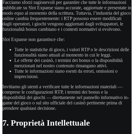
Facciamo sforzi ragionevoli per garantire che tutte le informazioni
pubblicate su Slot Expanse siano accurate, aggiornate e presentate in
modo equo al momento della scrittura. Tuttavia, l’industria del gioco
online cambia frequentemente: i RTP possono essere modificati
dagli operatori, i giochi vengono aggiornati dagli sviluppatori, le
funzionalità bonus cambiano e i contesti normativi si evolvono.
Slot Expanse non garantisce che:
Tutte le statistiche di gioco, i valori RTP o le descrizioni delle
funzionalità siano attuali al momento in cui le leggi.
Le offerte dei casinò, i termini dei bonus o la disponibilità
menzionati nel nostro contenuto rimangano attivi.
Tutte le informazioni siano esenti da errori, omissioni o
imprecisioni.
Invitiamo gli utenti a verificare tutte le informazioni materiali —
comprese le configurazioni RTP, i termini dei bonus e la
disponibilità dei giochi — direttamente nel pannello informativo in-
game del gioco o sul sito ufficiale del casinò pertinente prima di
prendere qualsiasi decisione.
7. Proprietà Intellettuale