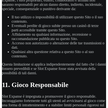
Expanse, i suoi proprietari, editori, collaboratori e affiliati non
saranno responsabili per alcun danno diretto, indiretto, incidentale,
speciale, consequenziale o punitivo derivante da:
Il tuo utilizzo o impossibilità di utilizzare questo Sito o il suo
contenuto.
Eventuali perdite di gioco subite presso un casinò di terze
parti accessibile tramite questo Sito.
Affidamento su qualsiasi informazione, recensione o
raccomandazione pubblicata su questo Sito.
Accesso non autorizzato o alterazione delle tue trasmissioni o
dati.
Qualsiasi altra questione relativa a questo Sito o al suo
contenuto.
Questa limitazione si applica indipendentemente dal fatto che i danni
fossero prevedibili e se Slot Expanse fosse stata avvisata della
possibilità di tali danni.
11. Gioco Responsabile
Slot Expanse è impegnata a promuovere il gioco responsabile.
Incoraggiamo fortemente tutti gli utenti ad avvicinarsi al gioco come
una forma di intrattenimento e a stabilire limiti personali rigorosi sul