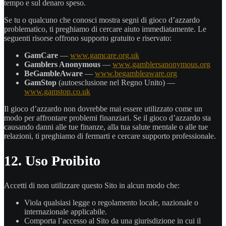
tempo e sul denaro speso.
Se tu o qualcuno che conosci mostra segni di gioco d’azzardo
problematico, ti preghiamo di cercare aiuto immediatamente. Le
seguenti risorse offrono supporto gratuito e riservato:
GamCare
—
www.gamcare.org.uk
Gamblers Anonymous
—
www.gamblersanonymous.org
BeGambleAware
—
www.begambleaware.org
GamStop
(autoesclusione nel Regno Unito) —
www.gamstop.co.uk
Il gioco d’azzardo non dovrebbe mai essere utilizzato come un
modo per affrontare problemi finanziari. Se il gioco d’azzardo sta
causando danni alle tue finanze, alla tua salute mentale o alle tue
relazioni, ti preghiamo di fermarti e cercare supporto professionale.
12. Uso Proibito
Accetti di non utilizzare questo Sito in alcun modo che:
Viola qualsiasi legge o regolamento locale, nazionale o
internazionale applicabile.
Comporta l’accesso al Sito da una giurisdizione in cui il