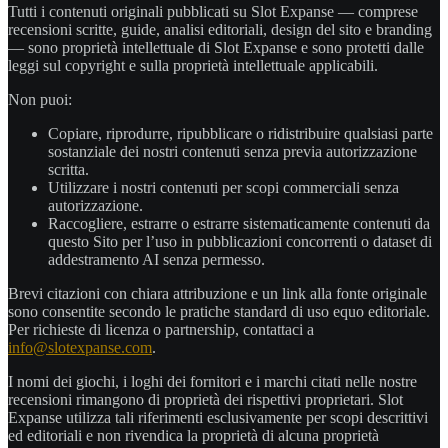
Tutti i contenuti originali pubblicati su Slot Expanse — comprese
recensioni scritte, guide, analisi editoriali, design del sito e branding
— sono proprietà intellettuale di Slot Expanse e sono protetti dalle
leggi sul copyright e sulla proprietà intellettuale applicabili.
Non puoi:
Copiare, riprodurre, ripubblicare o ridistribuire qualsiasi parte
sostanziale dei nostri contenuti senza previa autorizzazione
scritta.
Utilizzare i nostri contenuti per scopi commerciali senza
autorizzazione.
Raccogliere, estrarre o estrarre sistematicamente contenuti da
questo Sito per l’uso in pubblicazioni concorrenti o dataset di
addestramento AI senza permesso.
Brevi citazioni con chiara attribuzione e un link alla fonte originale
sono consentite secondo le pratiche standard di uso equo editoriale.
Per richieste di licenza o partnership, contattaci a
info@slotexpanse.com
.
I nomi dei giochi, i loghi dei fornitori e i marchi citati nelle nostre
recensioni rimangono di proprietà dei rispettivi proprietari. Slot
Expanse utilizza tali riferimenti esclusivamente per scopi descrittivi
ed editoriali e non rivendica la proprietà di alcuna proprietà