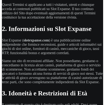
Questi Termini si applicano a tutti i visitatori, utenti e chiunque
acceda ai contenuti pubblicati su Slot Expanse. Il tuo continuo
utilizzo del Sito dopo eventuali aggiornamenti di questi Termini
costituisce la tua accettazione della versione rivista.
2. Informazioni su Slot Expanse
Slot Expanse (
slotexpanse.com
) è una pubblicazione online
indipendente che fornisce recensioni, guide e articoli informativi sui
giochi di slot online, fornitori di casinò, meccaniche di gioco, tassi
RTP, funzionalità bonus e argomenti correlati.
Siamo un sito di recensioni affiliate. Non possediamo, gestiamo o
concediamo in licenza alcun casinò, piattaforma di gioco o servizio
di scommesse. Non accettiamo scommesse, gestiamo fondi dei
giocatori o forniamo alcuna forma di servizi di gioco noi stessi. Tutte
le attività di gioco avvengono su piattaforme di casinò autorizzate di
terze parti, che sono completamente indipendenti da Slot Expanse.
3. Idoneità e Restrizioni di Età
Il contenuto di questo sito è destinato solo agli adulti. Devi avere