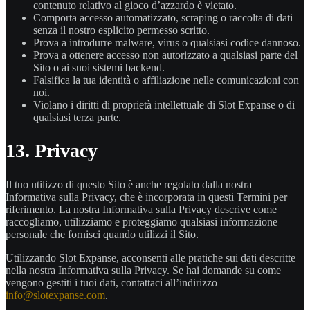
contenuto relativo al gioco d’azzardo è vietato.
Comporta accesso automatizzato, scraping o raccolta di dati
senza il nostro esplicito permesso scritto.
Prova a introdurre malware, virus o qualsiasi codice dannoso.
Prova a ottenere accesso non autorizzato a qualsiasi parte del
Sito o ai suoi sistemi backend.
Falsifica la tua identità o affiliazione nelle comunicazioni con
noi.
Violano i diritti di proprietà intellettuale di Slot Expanse o di
qualsiasi terza parte.
13. Privacy
Il tuo utilizzo di questo Sito è anche regolato dalla nostra
Informativa sulla Privacy, che è incorporata in questi Termini per
riferimento. La nostra Informativa sulla Privacy descrive come
raccogliamo, utilizziamo e proteggiamo qualsiasi informazione
personale che fornisci quando utilizzi il Sito.
Utilizzando Slot Expanse, acconsenti alle pratiche sui dati descritte
nella nostra Informativa sulla Privacy. Se hai domande su come
vengono gestiti i tuoi dati, contattaci all’indirizzo
info@slotexpanse.com
.