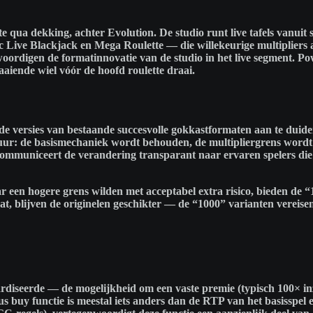
te qua dekking, achter Evolution. De studio runt live tafels vanuit 
c Live Blackjack en Mega Roulette — die willekeurige multipliers 
ordigen de formatinnovatie van de studio in het live segment. Po
aiende wiel vóór de hoofd roulette draai.
 versies van bestaande succesvolle gokkastformaten aan te duide
uur: de basismechaniek wordt behouden, de multipliergrens wordt 
communiceert de verandering transparant naar ervaren spelers die
een hogere grens wilden met acceptabel extra risico, bieden de “1
t, blijven de originelen geschikter — de “1000” varianten vereise
diseerde — de mogelijkheid om een vaste premie (typisch 100× inzet
us buy functie is meestal iets anders dan de RTP van het basisspel