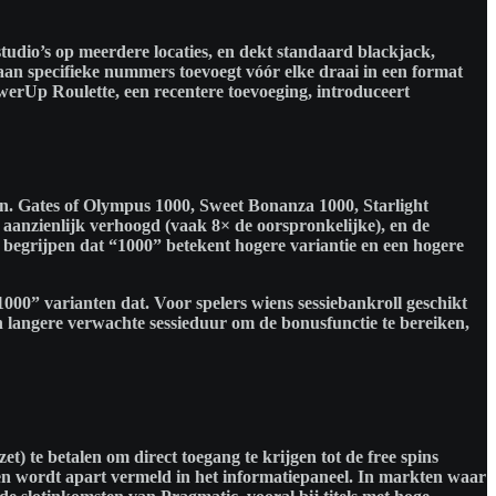
studio’s op meerdere locaties, en dekt standaard blackjack,
aan specifieke nummers toevoegt vóór elke draai in een format
werUp Roulette, een recentere toevoeging, introduceert
n. Gates of Olympus 1000, Sweet Bonanza 1000, Starlight
aanzienlijk verhoogd (vaak 8× de oorspronkelijke), en de
 begrijpen dat “1000” betekent hogere variantie en een hogere
000” varianten dat. Voor spelers wiens sessiebankroll geschikt
n langere verwachte sessieduur om de bonusfunctie te bereiken,
) te betalen om direct toegang te krijgen tot de free spins
 en wordt apart vermeld in het informatiepaneel. In markten waar