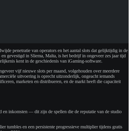
ijde penetratie van operators en het aantal slots dat gelijktijdig in de
n gevestigd in Sliema, Malta, is het bedrijf in ongeveer zes jaar tijd
gelijkenis kent in de geschiedenis van iGaming-software.
n ongeveer vijf nieuwe slots per maand, volgehouden over meerdere
erciële uitvoering is oprecht uitzonderlijk, ongeacht iemands
ficeren, marketen en distribueren, en de markt heeft die capaciteit
 en inkomsten — dit zijn de spellen die de reputatie van de studio
tumbles en een persistente progressieve multiplier tijdens gratis