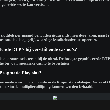
-regels), vertegenwoordigt deze functie een aanzienlijk deel van d
itgebreide sessie kan vereisen.
 slottitels per maand behouden gedurende meerdere jaren, naast re
are studio die op gelijkwaardige kwaliteitsniveaus opereert.
ende RTP’s bij verschillende casino’s?
operators selecteren bij de uitrol. De hoogste gepubliceerde RTP i
e bij jouw specifieke casino te bevestigen.
Pragmatic Play slot?
imale winst — de hoogste in de Pragmatic catalogus. Gates of Ol
t maximale multiplieruitlijning kunnen worden behaald.