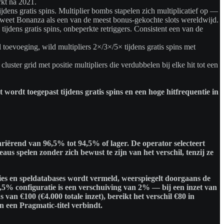
rkt na 2021.
ens gratis spins. Multiplier bombs stapelen zich multiplicatief op —
 Sweet Bonanza als een van de meest bonus-gekochte slots wereldwijd.
dens gratis spins, onbeperkte retriggers. Consistent een van de
evoeging, wild multipliers 2×/3×/5× tijdens gratis spins met
er grid met positie multipliers die verdubbelen bij elke hit tot een
rdt toegepast tijdens gratis spins en een hoge hitfrequentie in
riërend van 96,5% tot 94,5% of lager. De operator selecteert
aus spelen zonder zich bewust te zijn van het verschil, tenzij ze
sies en speldatabases wordt vermeld, weerspiegelt doorgaans de
4,5% configuratie is een verschuiving van 2% — bij een inzet van
van €100 (€4.000 totale inzet), bereikt het verschil €80 in
n een Pragmatic-titel verbindt.