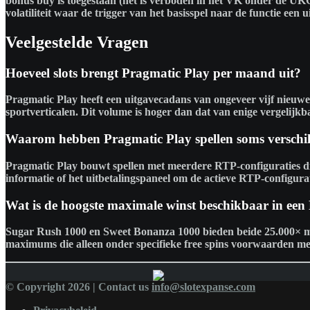
bonus buy is toegestaan (het is verboden in het VK onder de UKGC
volatiliteit waar de trigger van het basisspel naar de functie een u
Veelgestelde Vragen
Hoeveel slots brengt Pragmatic Play per maand uit?
Pragmatic Play heeft een uitgavecadans van ongeveer vijf nieuwe
sportverticalen. Dit volume is hoger dan dat van enige vergelijkb
Waarom hebben Pragmatic Play spellen soms verschill
Pragmatic Play bouwt spellen met meerdere RTP-configuraties die 
informatie of het uitbetalingspaneel om de actieve RTP-configurati
Wat is de hoogste maximale winst beschikbaar in een 
Sugar Rush 1000 en Sweet Bonanza 1000 bieden beide 25.000× max
maximums die alleen onder specifieke free spins voorwaarden me
© Copyright 2026 | Contact us
info@slotexpanse.com