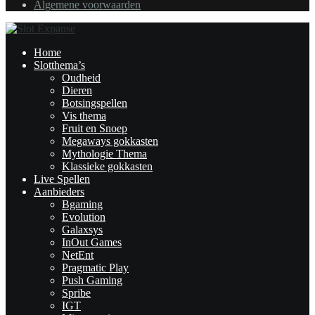
Algemene voorwaarden
Home
Slotthema’s
Oudheid
Dieren
Botsingspellen
Vis thema
Fruit en Snoep
Megaways gokkasten
Mythologie Thema
Klassieke gokkasten
Live Spellen
Aanbieders
Bgaming
Evolution
Galaxsys
InOut Games
NetEnt
Pragmatic Play
Push Gaming
Spribe
IGT