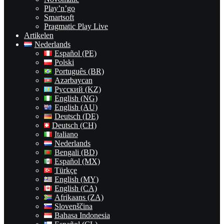
Play’n’go
Smartsoft
Pragmatic Play Live
Artikelen
Nederlands
Español (PE)
Polski
Português (BR)
Azərbaycan
Русский (KZ)
English (NG)
English (AU)
Deutsch (DE)
Deutsch (CH)
Italiano
Nederlands
Bengali (BD)
Español (MX)
Türkçe
English (MY)
English (CA)
Afrikaans (ZA)
Slovenščina
Bahasa Indonesia