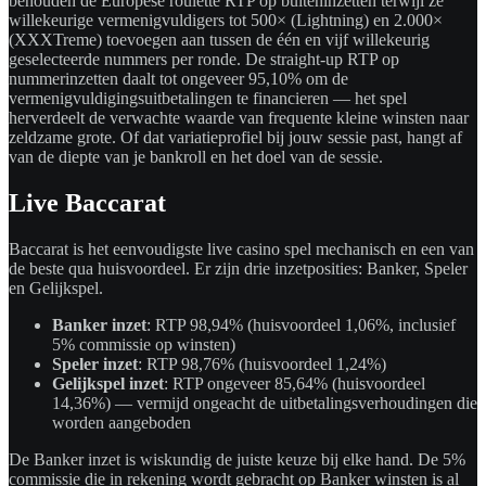
behouden de Europese roulette RTP op buiteninzetten terwijl ze
willekeurige vermenigvuldigers tot 500× (Lightning) en 2.000×
(XXXTreme) toevoegen aan tussen de één en vijf willekeurig
geselecteerde nummers per ronde. De straight-up RTP op
nummerinzetten daalt tot ongeveer 95,10% om de
vermenigvuldigingsuitbetalingen te financieren — het spel
herverdeelt de verwachte waarde van frequente kleine winsten naar
zeldzame grote. Of dat variatieprofiel bij jouw sessie past, hangt af
van de diepte van je bankroll en het doel van de sessie.
Live Baccarat
Baccarat is het eenvoudigste live casino spel mechanisch en een van
de beste qua huisvoordeel. Er zijn drie inzetposities: Banker, Speler
en Gelijkspel.
Banker inzet
: RTP 98,94% (huisvoordeel 1,06%, inclusief
5% commissie op winsten)
Speler inzet
: RTP 98,76% (huisvoordeel 1,24%)
Gelijkspel inzet
: RTP ongeveer 85,64% (huisvoordeel
14,36%) — vermijd ongeacht de uitbetalingsverhoudingen die
worden aangeboden
De Banker inzet is wiskundig de juiste keuze bij elke hand. De 5%
commissie die in rekening wordt gebracht op Banker winsten is al