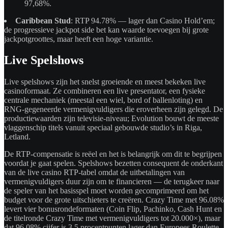
97,68%.
Caribbean Stud
: RTP 94.78% — lager dan Casino Hold’em;
de progressieve jackpot side bet kan waarde toevoegen bij grote
jackpotgroottes, maar heeft een hoge variantie.
Live Spelshows
Live spelshows zijn het snelst groeiende en meest bekeken live
casinoformaat. Ze combineren een live presentator, een fysieke
centrale mechaniek (meestal een wiel, bord of ballenloting) en
RNG-gegeneerde vermenigvuldigers die eroverheen zijn gelegd. De
productiewaarden zijn televisie-niveau; Evolution bouwt de meeste
vlaggenschip titels vanuit speciaal gebouwde studio’s in Riga,
Letland.
De RTP-compensatie is reëel en het is belangrijk om dit te begrijpen
voordat je gaat spelen. Spelshows bezetten consequent de onderkant
van de live casino RTP-tabel omdat de uitbetalingen van
vermenigvuldigers duur zijn om te financieren — de terugkeer naar
de speler van het basisspel moet worden gecomprimeerd om het
budget voor de grote uitschieters te creëren. Crazy Time met 96.08%
levert vier bonusrondeformaten (Coin Flip, Pachinko, Cash Hunt en
de titelronde Crazy Time met vermenigvuldigers tot 20.000×), maar
dat 96.08% cijfer is 3.5 procentpunten lager dan Europees Roulette