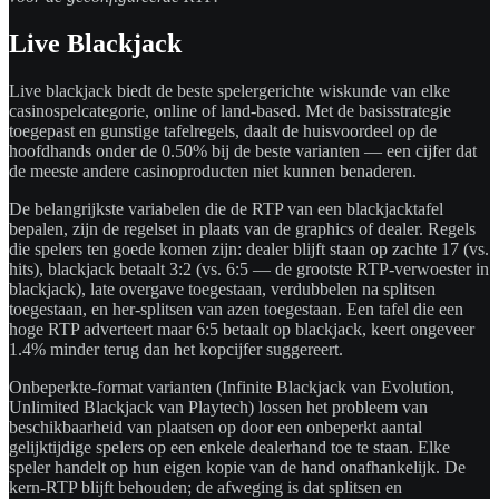
Live Blackjack
Live blackjack biedt de beste spelergerichte wiskunde van elke
casinospelcategorie, online of land-based. Met de basisstrategie
toegepast en gunstige tafelregels, daalt de huisvoordeel op de
hoofdhands onder de 0.50% bij de beste varianten — een cijfer dat
de meeste andere casinoproducten niet kunnen benaderen.
De belangrijkste variabelen die de RTP van een blackjacktafel
bepalen, zijn de regelset in plaats van de graphics of dealer. Regels
die spelers ten goede komen zijn: dealer blijft staan op zachte 17 (vs.
hits), blackjack betaalt 3:2 (vs. 6:5 — de grootste RTP-verwoester in
blackjack), late overgave toegestaan, verdubbelen na splitsen
toegestaan, en her-splitsen van azen toegestaan. Een tafel die een
hoge RTP adverteert maar 6:5 betaalt op blackjack, keert ongeveer
1.4% minder terug dan het kopcijfer suggereert.
Onbeperkte-format varianten (Infinite Blackjack van Evolution,
Unlimited Blackjack van Playtech) lossen het probleem van
beschikbaarheid van plaatsen op door een onbeperkt aantal
gelijktijdige spelers op een enkele dealerhand toe te staan. Elke
speler handelt op hun eigen kopie van de hand onafhankelijk. De
kern-RTP blijft behouden; de afweging is dat splitsen en