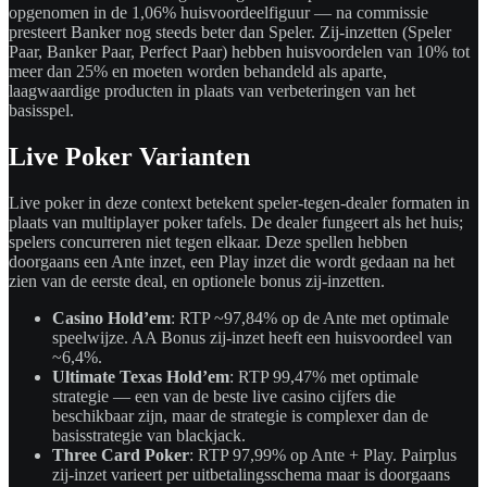
opgenomen in de 1,06% huisvoordeelfiguur — na commissie
presteert Banker nog steeds beter dan Speler. Zij-inzetten (Speler
Paar, Banker Paar, Perfect Paar) hebben huisvoordelen van 10% tot
meer dan 25% en moeten worden behandeld als aparte,
laagwaardige producten in plaats van verbeteringen van het
basisspel.
Live Poker Varianten
Live poker in deze context betekent speler-tegen-dealer formaten in
plaats van multiplayer poker tafels. De dealer fungeert als het huis;
spelers concurreren niet tegen elkaar. Deze spellen hebben
doorgaans een Ante inzet, een Play inzet die wordt gedaan na het
zien van de eerste deal, en optionele bonus zij-inzetten.
Casino Hold’em
: RTP ~97,84% op de Ante met optimale
speelwijze. AA Bonus zij-inzet heeft een huisvoordeel van
~6,4%.
Ultimate Texas Hold’em
: RTP 99,47% met optimale
strategie — een van de beste live casino cijfers die
beschikbaar zijn, maar de strategie is complexer dan de
basisstrategie van blackjack.
Three Card Poker
: RTP 97,99% op Ante + Play. Pairplus
zij-inzet varieert per uitbetalingsschema maar is doorgaans