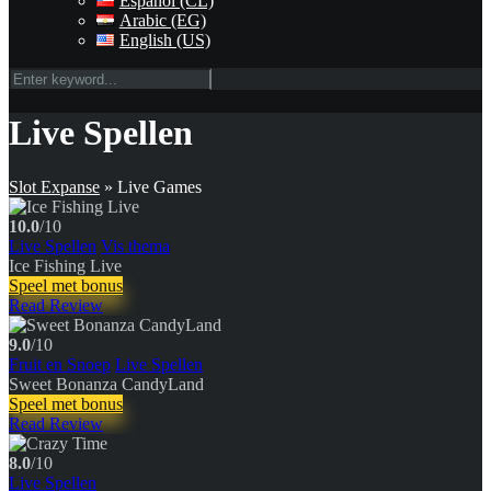
Español (CL)
Arabic (EG)
English (US)
Live Spellen
Slot Expanse
»
Live Games
10.0
/10
Live Spellen
Vis thema
Ice Fishing Live
Speel met bonus
Read Review
9.0
/10
Fruit en Snoep
Live Spellen
Sweet Bonanza CandyLand
Speel met bonus
Read Review
8.0
/10
Live Spellen