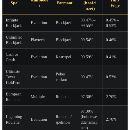
Aanbiede
Huis
Spel
Formaat
(hoofd
r
Edge
inzet)
Infinite
99.47%–
0.45%–
Evolution
Blackjack
Blackjack
99.55%
0.53%
Unlimited
Playtech
Blackjack
99.54%
0.46%
Blackjack
Cash or
Evolution
Kaartspel
99.59%
0.41%
Crash
Ultimate
Poker
Texas
Evolution
99.47%
0.53%
variant
Hold’em
European
Multiple
Roulette
97.30%
2.70%
Roulette
97.30%
Lightning
Roulette /
(buitenwe
Evolution
2.70%
Roulette
spelshow
ddenschap
pen)