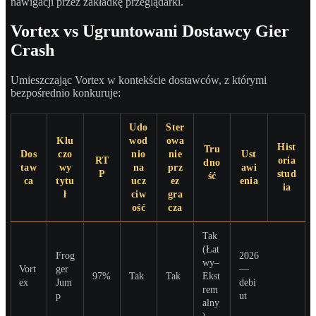
nawigacji przez zakładkę przeglądarki.
Vortex vs Ugruntowani Dostawcy Gier
Crash
Umieszczając Vortex w kontekście dostawców, z którymi
bezpośrednio konkuruje:
Udo
Ster
Klu
wod
owa
Hist
Tru
Dos
czo
nio
nie
Ust
RT
oria
dno
taw
wy
na
prz
awi
P
stud
ść
ca
tytu
ucz
ez
enia
ia
ł
ciw
gra
ość
cza
Tak
(Łat
Frog
2026
wy–
Vort
ger
—
97%
Tak
Tak
Ekst
ex
Jum
debi
rem
p
ut
alny