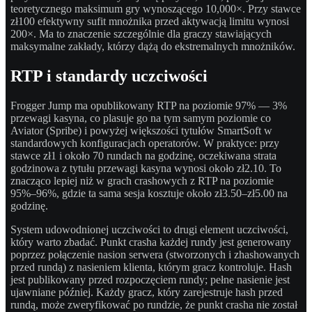
teoretycznego maksimum gry wynoszącego 10,000×. Przy stawce
zł100 efektywny sufit mnożnika przed aktywacją limitu wynosi
200×. Ma to znaczenie szczególnie dla graczy stawiających
maksymalne zakłady, którzy dążą do ekstremalnych mnożników.
RTP i standardy uczciwości
Frogger Jump ma opublikowany RTP na poziomie 97% — 3%
przewagi kasyna, co plasuje go na tym samym poziomie co
Aviator (Spribe) i powyżej większości tytułów SmartSoft w
standardowych konfiguracjach operatorów. W praktyce: przy
stawce zł1 i około 70 rundach na godzinę, oczekiwana strata
godzinowa z tytułu przewagi kasyna wynosi około zł2.10. To
znacząco lepiej niż w grach crashowych z RTP na poziomie
95%–96%, gdzie ta sama sesja kosztuje około zł3.50–zł5.00 na
godzinę.
System udowodnionej uczciwości to drugi element uczciwości,
który warto zbadać. Punkt crasha każdej rundy jest generowany
poprzez połączenie nasion serwera (stworzonych i zhashowanych
przed rundą) z nasieniem klienta, którym gracz kontroluje. Hash
jest publikowany przed rozpoczęciem rundy; pełne nasienie jest
ujawniane później. Każdy gracz, który zarejestruje hash przed
rundą, może zweryfikować po rundzie, że punkt crasha nie został