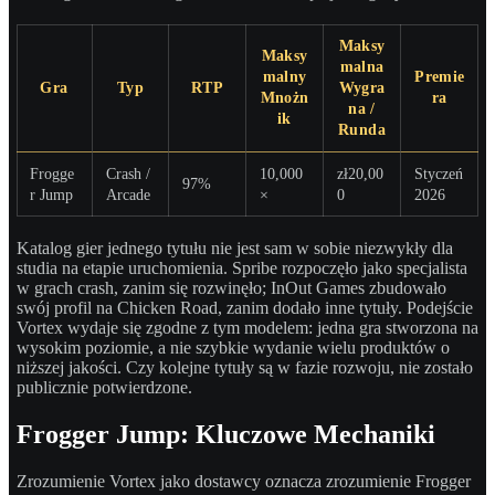
Maksy
Maksy
malna
malny
Premie
Gra
Typ
RTP
Wygra
Mnożn
ra
na /
ik
Runda
Frogge
Crash /
10,000
zł20,00
Styczeń
97%
r Jump
Arcade
×
0
2026
Katalog gier jednego tytułu nie jest sam w sobie niezwykły dla
studia na etapie uruchomienia. Spribe rozpoczęło jako specjalista
w grach crash, zanim się rozwinęło; InOut Games zbudowało
swój profil na Chicken Road, zanim dodało inne tytuły. Podejście
Vortex wydaje się zgodne z tym modelem: jedna gra stworzona na
wysokim poziomie, a nie szybkie wydanie wielu produktów o
niższej jakości. Czy kolejne tytuły są w fazie rozwoju, nie zostało
publicznie potwierdzone.
Frogger Jump: Kluczowe Mechaniki
Zrozumienie Vortex jako dostawcy oznacza zrozumienie Frogger