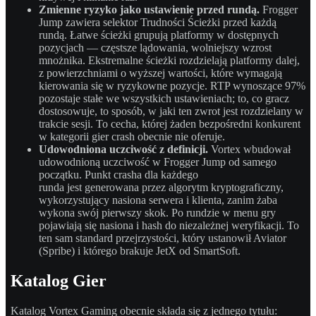
Zmienne ryzyko jako ustawienie przed rundą.
Frogger
Jump zawiera selektor Trudności Ścieżki przed każdą
rundą. Łatwe ścieżki grupują platformy w dostępnych
pozycjach — częstsze lądowania, wolniejszy wzrost
mnożnika. Ekstremalne ścieżki rozdzielają platformy dalej,
z powierzchniami o wyższej wartości, które wymagają
kierowania się w ryzykowne pozycje. RTP wynoszące 97%
pozostaje stałe we wszystkich ustawieniach; to, co gracz
dostosowuje, to sposób, w jaki ten zwrot jest rozdzielany w
trakcie sesji. To cecha, której żaden bezpośredni konkurent
w kategorii gier crash obecnie nie oferuje.
Udowodniona uczciwość z definicji.
Vortex wbudował
udowodnioną uczciwość w Frogger Jump od samego
początku. Punkt crasha dla każdego
runda jest generowana przez algorytm kryptograficzny,
wykorzystujący nasiona serwera i klienta, zanim żaba
wykona swój pierwszy skok. Po rundzie w menu gry
pojawiają się nasiona i hash do niezależnej weryfikacji. To
ten sam standard przejrzystości, który ustanowił Aviator
(Spribe) i którego brakuje JetX od SmartSoft.
Katalog Gier
Katalog Vortex Gaming obecnie składa się z jednego tytułu: