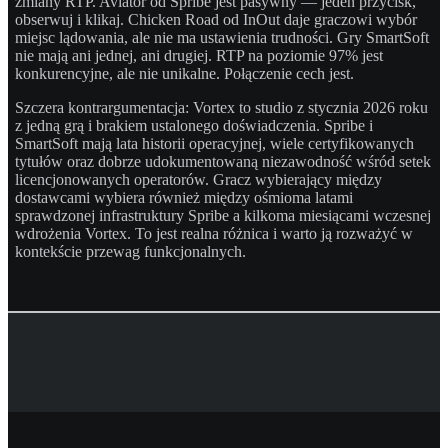
zmiany RTP. Aviator od Spribe jest pasywny — jeden przycisk,
obserwuj i klikaj. Chicken Road od InOut daje graczowi wybór
miejsc lądowania, ale nie ma ustawienia trudności. Gry SmartSoft
nie mają ani jednej, ani drugiej. RTP na poziomie 97% jest
konkurencyjne, ale nie unikalne. Połączenie cech jest.
Szczera kontrargumentacja: Vortex to studio z stycznia 2026 roku
z jedną grą i brakiem ustalonego doświadczenia. Spribe i
SmartSoft mają lata historii operacyjnej, wiele certyfikowanych
tytułów oraz dobrze udokumentowaną niezawodność wśród setek
licencjonowanych operatorów. Gracz wybierający między
dostawcami wybiera również między ośmioma latami
sprawdzonej infrastruktury Spribe a kilkoma miesiącami wczesnej
wdrożenia Vortex. To jest realna różnica i warto ją rozważyć w
kontekście przewag funkcjonalnych.