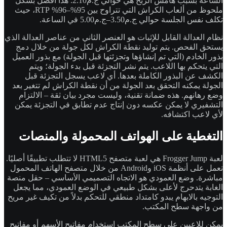
الساعة بسبب هامش الربح هي حوالي ج.م2.10. هذا أفضل بشكل
ملحوظ من ألعاب الكراش التي تتراوح بين 95%–96% RTP، حيث
تكلف نفس الجلسة حوالي ج.م3.50–ج.م5.00 في الساعة.
نظام العدالة القابل للإثبات هو العنصر الثاني من عناصر العدالة الذي
يستحق الفحص. يتم توليد نقطة الكراش لكل جولة من خلال دمج
بذور الخادم (التي تم إنشاؤها وتجزئتها قبل الجولة) مع بذور العميل
التي يتحكم بها اللاعب. يتم نشر التجزئة قبل بدء الجولة؛ ويتم
الكشف عن البذور الكاملة بعدها. أي لاعب يسجل التجزئة قبل
الجولة يمكنه التحقق بعد الجولة من أن نقطة الكراش لم تتغير بعد
وضع رهانهم. هذه ضمانة تقنية، وليست مجرد بيان ثقة – الالتزام
التشفيري لا يمكن عكسه دون إنتاج عدم تطابق في التجزئة يمكن
لأي لاعب اكتشافه.
التغطية على الهواتف المحمولة والمنصات
لعبة Frogger Jump هي لعبة متصفح HTML5 لا تتطلب تطبيقًا أصليًا.
تعمل على أنظمة iOS وAndroid من خلال متصفح الهاتف المحمول
مباشرة. وضع العمودي هو الاتجاه التصميمي الأساسي – حقل منصة
الغابة يتدحرج لأعلى بشكل طبيعي في الوضع العمودي، مما يجعل
التوجيه بالابهام يبدو كامتداد منطقي للتحكم بدلاً من تكيف غير مريح
من واجهة سطح المكتب.
يمكن للاعبين على سطح المكتب استخدام مفاتيح الأسهم أو مفاتيح