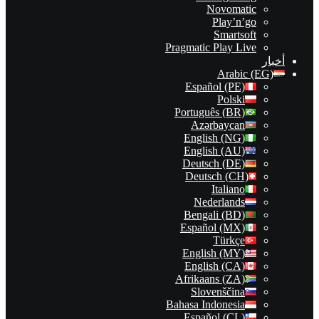
Novomatic
Play’n’go
Smartsoft
Pragmatic Play Live
أخبار
Arabic (EG)
Español (PE)
Polski
Português (BR)
Azərbaycan
English (NG)
English (AU)
Deutsch (DE)
Deutsch (CH)
Italiano
Nederlands
Bengali (BD)
Español (MX)
Türkçe
English (MY)
English (CA)
Afrikaans (ZA)
Slovenščina
Bahasa Indonesia
Español (CL)