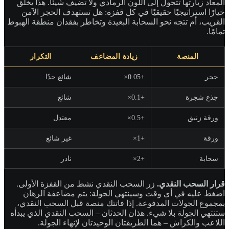
المعاد زيارتها تتحول إلى اللون الرمادي ولا تضيف شيئًا. هذا يخلق
خيارًا استراتيجيًا حقيقيًا في كل قفزة: هل تستهدف الحجر الآمن
القريب، أم تتجه نحو السحابة البعيدة وتخاطر بفقدان منطقة الهبوط
تمامًا.
المنصة
زيادة المضاعف
التكرار
حجر
+0.05×
شائع جدًا
جذع شجرة
+0.1×
شائع
ورقة زنبق
+0.5×
معتدل
ورقة
+1×
غير شائع
سحابة
+2×
نادر
قرار السحب النقدي.
زر السحب النقدي نشط من القفزة الأولى.
اضغط عليه في أي وقت وسينتهي الجولة: يتم مضاعفة الرهان
بمجموع الجولات المدفوعة. إذا فاتتك منصة قبل السحب النقدي،
ستنتهي الجولة بلا شيء. هذان الحدثان – السحب النقدي الذي يبدأه
اللاعب والكراش – هما الطريقتان الوحيدتان لإنهاء الجولة.