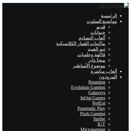
الرئيسية
مواضيع السلوت
قديم
حيوانات
ألعاب التصادم
ماكينات القمار الكلاسيكية
ثيم الصيد
فاكهة وحلويات
ميجا وايز
موضوع الأساطير
ألعاب مباشرة
المزودون
Bgaming
Evolution Gaming
Galaxsys
InOut Games
NetEnt
Pragmatic Play
Push Gaming
Spribe
IGT
Microgaming