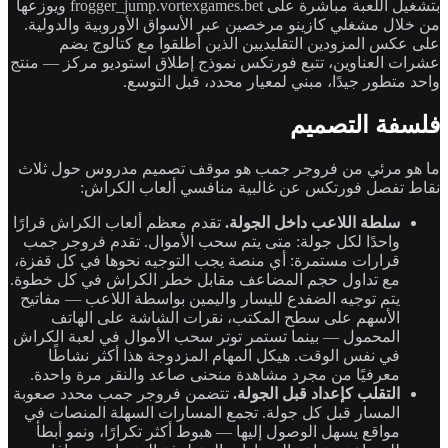
بتشغيل اللعبة مباشرة على frogger_jump.vortexgames.bet ويوزعها
من خلال مشغلي كازينو مرخصين عبر الأسواق الأوروبية والدولية.
على عكس المزودين التقليديين الذين أطلقوا مع كتالوج يضم
عشرات العناوين، تتبع فورتكس نموذج إطلاق استوديو مركز — منتج
واحد متطور جيدًا، مبني لمعيار محدد، قبل التوسع.
فلسفة التصميم
ما هو مرئي من فروجر جمب هو موقف تصميم مدروس حول ثلاث
نقاط تفصل فورتكس عن غالبية منافسي ألعاب الكراش:
سلطة اللاعب داخل الجولة.
تقدم معظم ألعاب الكراش قرارًا
واحدًا لكل جولة: متى يتم سحب الأموال. تقدم فروجر جمب
قرارات مستمرة: أي منصة يجب التوجيه نحوها في كل قفزة،
مع تداول حجم المضاعف مقابل خطر الكراش في كل خطوة.
يتم توجيه الضفدع لليسار واليمين بواسطة اللاعب — مفاتيح
الأسهم على سطح المكتب، نقرات الشاشة على الهاتف
المحمول — بينما تستمر توتر سحب الأموال في لعبة الكراش
في نفس الوقت. هيكل المهام المزدوجة هذا أكثر نشاطًا
معرفيًا من مجرد مشاهدة منحنى صاعد والنقر مرة واحدة.
التقلب كإعداد قبل الجولة.
تتضمن فروجر جمب محدد صعوبة
المسار قبل كل جولة. تجمع المسارات السهلة المنصات في
مواقع يسهل الوصول إليها — هبوط أكثر تكرارًا، ونمو أبطأ