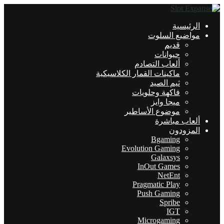
الرئيسية
مواضيع السلوت
قديم
حيوانات
ألعاب التصادم
ماكينات القمار الكلاسيكية
ثيم الصيد
فاكهة وحلويات
ميجا وايز
موضوع الأساطير
ألعاب مباشرة
المزودون
Bgaming
Evolution Gaming
Galaxsys
InOut Games
NetEnt
Pragmatic Play
Push Gaming
Spribe
IGT
Microgaming