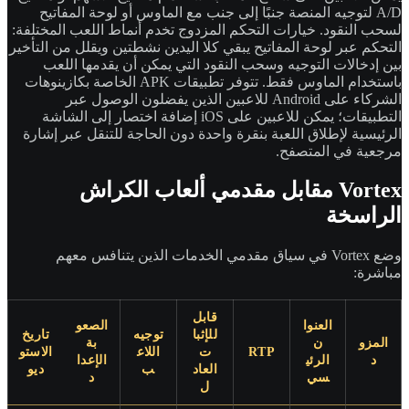
A/D لتوجيه المنصة جنبًا إلى جنب مع الماوس أو لوحة المفاتيح
لسحب النقود. خيارات التحكم المزدوج تخدم أنماط اللعب المختلفة:
التحكم عبر لوحة المفاتيح يبقي كلا اليدين نشطتين ويقلل من التأخير
بين إدخالات التوجيه وسحب النقود التي يمكن أن يقدمها اللعب
باستخدام الماوس فقط. تتوفر تطبيقات APK الخاصة بكازينوهات
الشركاء على Android للاعبين الذين يفضلون الوصول عبر
التطبيقات؛ يمكن للاعبين على iOS إضافة اختصار إلى الشاشة
الرئيسية لإطلاق اللعبة بنقرة واحدة دون الحاجة للتنقل عبر إشارة
مرجعية في المتصفح.
Vortex مقابل مقدمي ألعاب الكراش
الراسخة
وضع Vortex في سياق مقدمي الخدمات الذين يتنافس معهم
مباشرة:
قابل
العنوا
الصعو
للإثبا
توجيه
تاريخ
المزو
ن
بة
RTP
ت
اللاع
الاستو
د
الرئي
الإعدا
العاد
ب
ديو
سي
د
ل