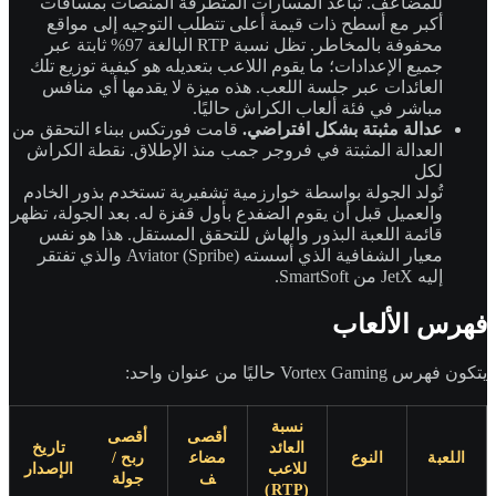
للمضاعف. تباعد المسارات المتطرفة المنصات بمسافات
أكبر مع أسطح ذات قيمة أعلى تتطلب التوجيه إلى مواقع
محفوفة بالمخاطر. تظل نسبة RTP البالغة 97% ثابتة عبر
جميع الإعدادات؛ ما يقوم اللاعب بتعديله هو كيفية توزيع تلك
العائدات عبر جلسة اللعب. هذه ميزة لا يقدمها أي منافس
مباشر في فئة ألعاب الكراش حاليًا.
عدالة مثبتة بشكل افتراضي.
قامت فورتكس ببناء التحقق من
العدالة المثبتة في فروجر جمب منذ الإطلاق. نقطة الكراش
لكل
تُولد الجولة بواسطة خوارزمية تشفيرية تستخدم بذور الخادم
والعميل قبل أن يقوم الضفدع بأول قفزة له. بعد الجولة، تظهر
قائمة اللعبة البذور والهاش للتحقق المستقل. هذا هو نفس
معيار الشفافية الذي أسسته Aviator (Spribe) والذي تفتقر
إليه JetX من SmartSoft.
فهرس الألعاب
يتكون فهرس Vortex Gaming حاليًا من عنوان واحد:
نسبة
أقصى
أقصى
العائد
تاريخ
اللعبة
النوع
مضاع
ربح /
للاعب
الإصدار
ف
جولة
(RTP)