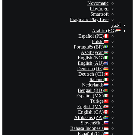
Novomatic
Play’n’go
Smartsoft
Pragmatic Play Live
أخبار
Arabic (EG)
Español (PE)
Polski
Português (BR)
Azərbaycan
English (NG)
English (AU)
Deutsch (DE)
Deutsch (CH)
Italiano
Nederlands
Bengali (BD)
Español (MX)
Türkçe
English (MY)
English (CA)
Afrikaans (ZA)
Slovenščina
Bahasa Indonesia
Español (CL)