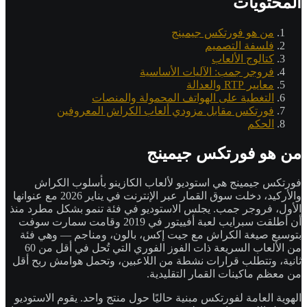
المحتويات
من هو فورتكس جيمينج
فلسفة التصميم
كتالوج الألعاب
فروجر جمب: الآليات الأساسية
معايير RTP والعدالة
التغطية على الهواتف المحمولة والمنصات
فورتكس مقابل مزودي ألعاب الكراش المعروفين
الحكم
من هو فورتكس جيمينج
فورتكس جيمينج هي استوديو لألعاب الكازينو بأسلوب الكراش
والأركيد، دخلت سوق القمار عبر الإنترنت في يناير 2026 مع عنوانها
الأول، فروجر جمب. يجلس الاستوديو في فئة تنمو بشكل مطرد منذ
أن أطلقت سبرايب لعبة أفييتور في 2019 وقامت سمارت سوفت
بتوسيع صيغة الكراش مع جيت إكس، بالون، ومناجم — وهي فئة
من الألعاب السريعة ذات الفوز الفوري التي تُحل في أقل من 60
ثانية، وتتطلب قرارات نشطة من اللاعبين، وتحمل هوامش ربح أقل
من معظم ماكينات القمار التقليدية.
الهوية العامة لفورتكس مبنية حاليًا حول منتج واحد. يقوم الاستوديو