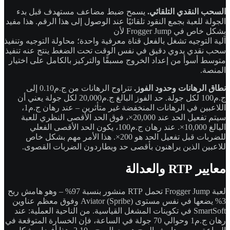
السحب النقدي التلقائي.
يسمح ضبط مضاعف مستهدف قبل بدء
الجولة للعبة بجمع النقود تلقائيًا عند الوصول إلى هذا الرقم. هذا مفيد
بشكل خاص في Frogger Jump لأن
آلية التوجيه تشغل بالفعل قناة معرفية واحدة؛ محاولة التوجيه وتنفيذ
سحب نقدي يدوي دقيق في نفس الوقت تحت الضغط ينتج عنه تنفيذ
متوسط أسوأ من إعداد الخروج مسبقًا والتركيز بالكامل على اختيار
المنصة.
نطاق الرهانات وحدود الفوز.
تتراوح الرهانات من ج.م0.10 إلى
ج.م100 لكل جولة. حد الفوز البالغ ج.م20,000 لكل جولة يعني أن
اللاعبين في الرهانات المنخفضة غير متأثرين – عند رهان ج.م1،
سيتم تفعيل الحد عند 20,000×، فوق الحد الأقصى النظري للعبة
البالغ 10,000×. عند رهان ج.م100، يكون الحد الأقصى الفعلي
للضربات قبل تفعيل الحد هو 200×. هذا الأمر مهم بشكل خاص
للاعبين الذين يراهنون بأقصى حد ويطاردون الضربات القصوى.
معايير RTP والعدالة
لعبة Frogger Jump تحمل RTP منشور بنسبة 97% – وهو هامش ربح
3% يضعها في نفس مستوى Aviator (Spribe) وفوق معظم عناوين
SmartSoft في تكوينات المشغل القياسية. من الناحية العملية: عند
رهان ج.م1 وحوالي 70 جولة في الساعة، فإن الخسارة المتوقعة في