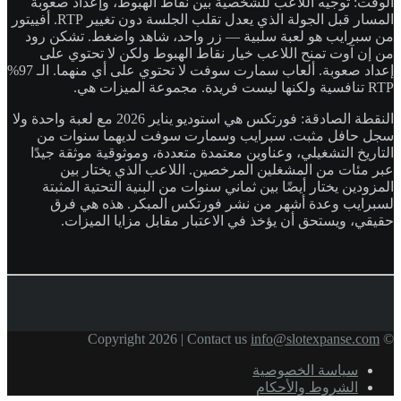
الوقت: توجيه اللاعب للشخصية بين نقاط الهبوط، وإعداد صعوبة
المسار قبل الجولة الذي يعدل تقلب الجلسة دون تغيير RTP. أفييتور
من سبرايب هو لعبة سلبية — زر واحد، شاهد واضغط. تشكن رود
من إن آوت تمنح اللاعب خيار نقاط الهبوط ولكن لا تحتوي على
إعداد صعوبة. ألعاب سمارت سوفت لا تحتوي على أي منهما. الـ 97%
RTP تنافسية ولكنها ليست فريدة. مجموعة الميزات هي.
النقطة الصادقة: فورتكس هي استوديو يناير 2026 مع لعبة واحدة ولا
سجل حافل مثبت. سبرايب وسمارت سوفت لديهما سنوات من
التاريخ التشغيلي، وعناوين معتمدة متعددة، وموثوقية موثقة جيدًا
عبر مئات من المشغلين المرخصين. اللاعب الذي يختار بين
المزودين يختار أيضًا بين ثماني سنوات من البنية التحتية المثبتة
لسبرايب وعدة أشهر من نشر فورتكس المبكر. هذه هي فرق
حقيقي، ويستحق أن يؤخذ في الاعتبار مقابل مزايا الميزات.
info@slotexpanse.com
© Copyright 2026 | Contact us
سياسة الخصوصية
الشروط والأحكام