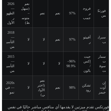
نعم
2026
فروج
(سهل
—
فورتك
ر
97%
نعم
نعم
–
الظهو
س
جمب
متوس
ر
ط)
الأول
2018
سبراي
أفييتو
—
97%
نعم
لا
لا
ب
ر
التأسي
س
سمار
جيت
2015
ت
إكس
96%–
—
لا
لا
لا
سوف
/
98.9%
التأسي
ت
بالون
س
نعم
إن
2020s
تشكن
(اختر
آوت
98%
نعم
لا
— في
رود
الأوان
جيمز
نمو
ي)
فورتكس تقدم ميزتين لا يقدمها أي منافس مباشر حاليًا في نفس