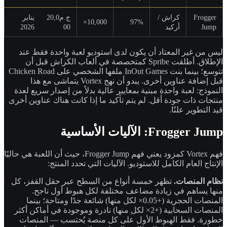
Frogger
كراش /
ج.م20,0
يناير
10,000×
97%
Jump
أركيد
00
2026
ليس من غير المعتاد أن يكون لدى استوديو لعبة واحدة فقط عند
الإطلاق. أطلقت Spribe كمتخصصة في ألعاب الكراش قبل أن
تتوسع؛ بينما بنت InOut Games ملفها الشخصي على Chicken Road
قبل إضافة عناوين أخرى. يبدو أن نهج Vortex يتماشى مع هذا
النموذج: لعبة واحدة مبنية بمعايير عالية بدلاً من إصدار سريع لعدة
منتجات ذات جودة أقل. لم يتم تأكيد ما إذا كانت هناك عناوين أخرى
قيد التطوير علنًا.
Frogger Jump: الآليات الأساسية
فهم Vortex كمزود يعني فهم Frogger Jump، حيث أن اللعبة هي حاليًا
الإنتاج العام الكامل للاستوديو. الآليات التي تحدد المنتج:
نظام المنصات.
تظهر خمسة أنواع من السطح عبر حقل القفز، كل
منها يساهم في زيادة مضاعف مختلفة لكل هبوط أول ناجح.
المنصات الحجرية (+0.05× لكل منها) شائعة جدًا ومتاحة؛ بينما
المنصات السحابية (+2× لكل منها) نادرة وموجودة في أماكن أكثر
خطورة. فقط الهبوط الأول على كل منصة يُحتسب — المنصات