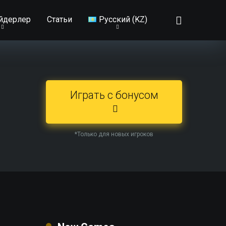
йдерлер
Статьи
Русский (KZ)
Играть с бонусом
*Только для новых игроков