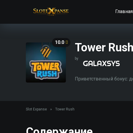
Главная
10.0
Tower Rus
by
Приветственный бонус: д
Slot Expanse
»
Tower Rush
Содержание