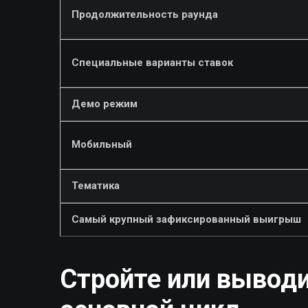
Продолжительность раунда
Специальные варианты ставок
Демо режим
Мобильный
Тематика
Самый крупный зафиксированный выигрыш
Стройте или выводи