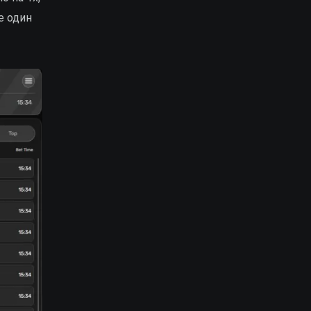
е один