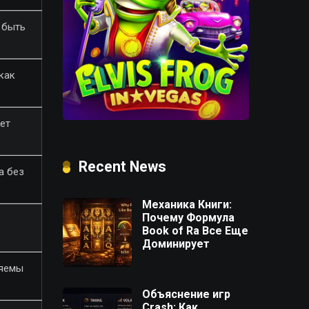
 быть
как
ет
Recent News
а без
Механика Книги:
Почему Формула
Book of Ra Все Еще
Доминирует
ряемы
Объяснение игр
Crash: Как