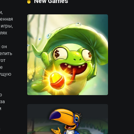
New Games
и,
щенная
 игры,
лях
 он
цепить
тот
де
кущую
о
за
м
м