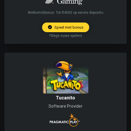
Welkomstbonus: Tot R4000 op eerste deposito
Speel met bonus
*Slegs nuwe spelers
Tucanito
Software Provider