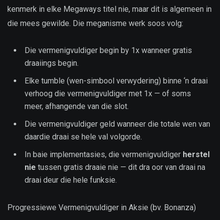
kenmerk in elke Megaways titel nie, maar dit is algemeen in
die mees gewilde. Die meganisme werk soos volg:
Die vermenigvuldiger begin by 1x wanneer gratis
draaiings begin.
Elke tumble (wen-simbool verwydering) binne ‘n draai
verhoog die vermenigvuldiger met 1x — of soms
meer, afhangende van die slot.
Die vermenigvuldiger geld wanneer die totale wen van
daardie draai se hele val volgorde.
In baie implementasies, die vermenigvuldiger
herstel
nie
tussen gratis draaie nie — dit dra oor van draai na
draai deur die hele funksie.
Progressiewe Vermenigvuldiger in Aksie (bv. Bonanza)