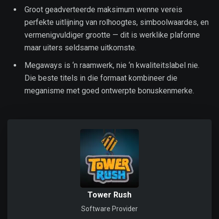
Groot geadverteerde maksimum wenne vereis
perfekte uitlijning van rolhoogtes, simboolwaardes, en
vermenigvuldiger grootte — dit is werklike plafonne
maar uiters seldsame uitkomste.
Megaways is ‘n raamwerk, nie ‘n kwaliteitslabel nie.
Die beste titels in die formaat kombineer die
meganisme met goed ontwerpte bonuskenmerke.
Tower Rush
Software Provider