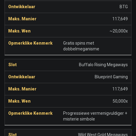
BTG
117,649
~20,000x
Gratis spins met
dobbelmeganisme
Buffalo Rising Megaways
Blueprint Gaming
117,649
50,000x
Progressiewe vermenigvuldiger +
misterie simbole
Wild West Gold Megaways