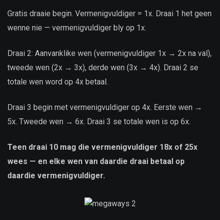
Gratis draaie begin. Vermenigvuldiger = 1x. Draai 1 het geen
wenne nie — vermenigvuldiger bly op 1x.
Draai 2: Aanvanklike wen (vermenigvuldiger 1x → 2x na val),
tweede wen (2x → 3x), derde wen (3x → 4x). Draai 2 se
totale wen word op 4x betaal.
Draai 3 begin met vermenigvuldiger op 4x. Eerste wen →
5x. Tweede wen → 6x. Draai 3 se totale wen is op 6x.
Teen draai 10 mag die vermenigvuldiger 18x of 25x
wees — en elke wen van daardie draai betaal op
daardie vermenigvuldiger.