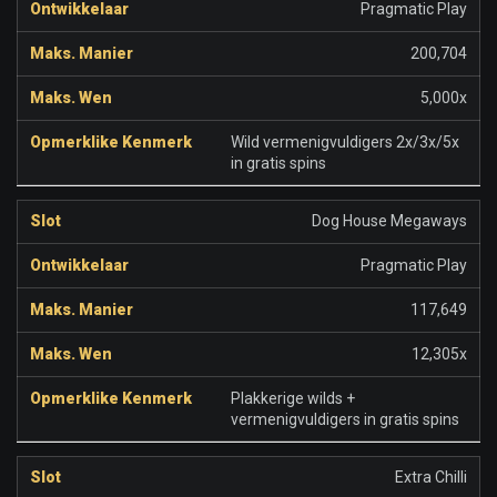
Pragmatic Play
200,704
5,000x
Wild vermenigvuldigers 2x/3x/5x
in gratis spins
Dog House Megaways
Pragmatic Play
117,649
12,305x
Plakkerige wilds +
vermenigvuldigers in gratis spins
Extra Chilli