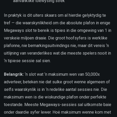
aanvanklike toewysing strek
In praktyk is dit uiters skaars om al hierdie gelyktydig te
tref — die waarskynlikheid om die absolute plafon in enige
Megaways slot te bereik is tipies in die omgewing van 1 in
verskeie miljoen draaie. Die groot hoofsyfers is werklike
plafonne, nie bemarkingsuitvindings nie, maar dit vereis ‘n
uitlijning van veranderlikes wat die meeste spelers nooit in
‘n tipiese sessie sal sien.
Belangrik:
‘n slot wat ‘n maksimum wen van 50,000x
adverteer, beteken nie dat sulke groot wenne algemeen of
selfs waarskynlik is in ‘n redelike aantal sessies nie. Die
maksimum wen is die wiskundige plafon onder perfekte
toestande. Meeste Megaways-sessies sal uitkomste baie
onder daardie syfer lewer. Hoë maksimum wenne kom met