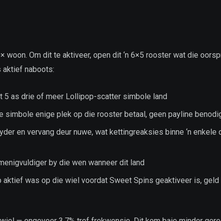
oon. Om dit te aktiveer, open dit ‘n 6×5 rooster wat die oorsp
aktief naboots:
 5 as drie of meer Lollipop-scatter simbole land
imbole enige plek op die rooster betaal, geen payline benodi
er en vervang deur nuwe, wat kettingreaksies binne ‘n enkele d
enigvuldiger by die wen wanneer dit land
aktief was op die wiel voordat Sweet Spins geaktiveer is, geld
iel — ongeveer 3.7% tref frekwensie. Dit kom baie minder gere