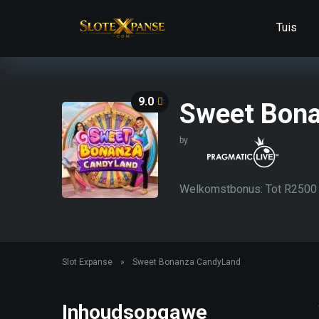
Tuis
9.0
Sweet Bon
by
Welkomstbonus: Tot R2500 
Slot Expanse
»
Sweet Bonanza CandyLand
Inhoudsopgawe