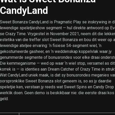
CandyLand
Sweet Bonanza CandyLand is Pragmatic Play se inskrywing in d
lewendige speletjieshow segment — hul direkte antwoord op Ev
se Crazy Time. Vrygestel in November 2021, neem dit die lekk
estetika van die treffer slot Sweet Bonanza en bou dit weer op a
lewendige ateljee ervaring: ‘n fisiese 54-segment wiel, ‘n
gekostumeerde gasheer, en ‘n weddenskap koppelvlak waar jy
genummerde segmente of bonusrondes voor elke draai onderst
Die kernmeganisme — wed op waar ‘n wiel stop, versamel as dit
korrek is — is identies aan Dream Catcher of Crazy Time in strukt
Wat CandyLand uniek maak, is dat sy bonusrondes meganies va
oorspronklike Sweet Bonanza slot geneem is, so as jy daardie
speletjie ken, verstaan jy reeds wat Sweet Spins en Candy Drop
werklik doen. Geen demo is beskikbaar nie: die eerste draai kos
geld.