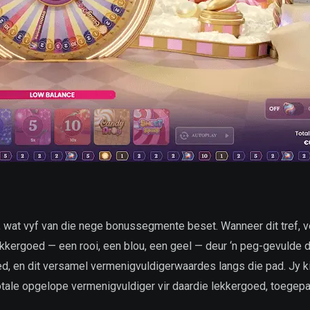
 wat vyf van die nege bonussegmente beset. Wanneer dit tref, v
kkergoed — een rooi, een blou, een geel — deur ‘n peg-gevulde 
goed, en dit versamel vermenigvuldigerwaardes langs die pad. Jy 
 totale opgelope vermenigvuldiger vir daardie lekkergoed, toegep