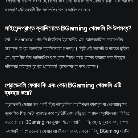
বিশ্বব্যাপী সমস্ত ফরম্যাটে, বিশেষ করে সেই বাজারগুলিতে যেখানে ক্র্যাশ এবং আর্কেড
ফরম্যাট ঐতিহ্যবাহী রীল স্লটগুলির উপরে আধিপত্য করে।
লাইসেন্সপ্রাপ্ত ক্যাসিনোতে BGaming গেমগুলি কি উপলব্ধ?
হ্যাঁ। BGaming গেমগুলি নিয়ন্ত্রিত ইউরোপীয় এবং আন্তর্জাতিক বাজারগুলির
লাইসেন্সপ্রাপ্ত অনলাইন ক্যাসিনোতে উপলব্ধ। স্টুডিওটি সরাসরি অপারেটর চুক্তি
এবং অ্যাগ্রিগেটর পার্টনারশিপের মাধ্যমে বিতরণ করে, তাদের ক্যাটালগকে বিস্তৃত
পরিসরের লাইসেন্সপ্রাপ্ত প্ল্যাটফর্মে প্রবেশযোগ্য করে তোলে।
প্রোভেবলি ফেয়ার কি এবং কোন BGaming গেমগুলি এটি
ব্যবহার করে?
প্রোভেবলি ফেয়ার হল একটি ক্রিপ্টোগ্রাফিক যাচাইকরণ ব্যবস্থা যা খেলোয়াড়দের
প্রকাশিত সিড ডেটা ব্যবহার করে প্রতিটি গেম রাউন্ডের ফলাফল স্বাধীনভাবে নিশ্চিত
করতে দেয়। BGaming-এর ক্র্যাশ শিরোনামগুলি — প্লিঙ্কো, ক্র্যাশ এক্স, স্পেস
এক্সওয়াই — প্রোভেবলি ফেয়ার যাচাইকরণ ব্যবহার করে। কিছু BGaming স্লটও