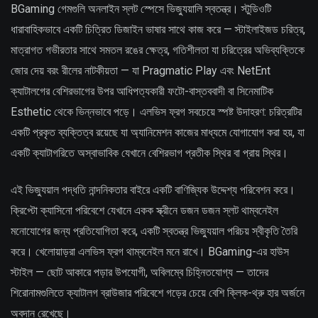
BGaming গেমগুলি অনলাইন স্লট স্পেসে ভিজ্যুয়ালি স্বতন্ত্র। স্টুডিওটি
ধারাবাহিকভাবে একটি চিত্রিত ডিজাইন ভাষার সাথে কাজ করে — স্টাইলাইজড চরিত্র,
মাত্রাগত গভীরতার সাথে সমতল রঙের ক্ষেত্র, গতিশীলতা যা চরিত্রের অভিব্যক্তিকে
জোর দেয় বরং রীলের নাটকীয়তা — যা Pragmatic Play এবং NetEnt
ক্যাটালগের বেশিরভাগের উপর আধিপত্যকারী ফটো-বাস্তববাদী বা সিনেমাটিক
Esthetic থেকে ভিন্নভাবে পড়ে। এলভিস ফ্রগ সবচেয়ে স্পষ্ট উদাহরণ: চরিত্রটির
একটি প্রকৃত ব্যক্তিত্ব রয়েছে যা অ্যানিমেশন কাজের মাধ্যমে যোগাযোগ করা হয়, যা
একটি ক্যাটাগরিতে অস্বাভাবিক যেখানে বেশিরভাগ প্রতীক স্থির বা প্রায় স্থির।
এই ভিজ্যুয়াল পদ্ধতি নান্দনিকতার বাইরে একটি বাণিজ্যিক উদ্দেশ্য পরিবেশন করে।
ক্রিপ্টো ক্যাসিনো পরিবেশে যেখানে একক স্ক্রীনে ডজন ডজন স্লট থাম্বনেইল
মনোযোগের জন্য প্রতিযোগিতা করে, একটি স্বতন্ত্র ভিজ্যুয়াল পরিচয় স্বীকৃতি তৈরি
করে। খেলোয়াড়রা এলভিস ফ্রগ থাম্বনেইল মনে রাখে। BGaming-এর হাউস
স্টাইল — ছোট আকারে পড়ার উপযোগী, অবিলম্বে চিহ্নিতযোগ্য — তাদের
শিরোনামগুলিতে ক্যাটালগ ব্রাউজার পরিবেশে গড়ের চেয়ে বেশি ক্লিক-থ্রু হার অর্জনে
অবদান রেখেছে।