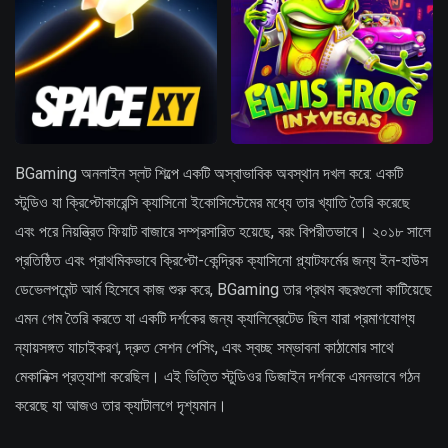
BGaming অনলাইন স্লট শিল্পে একটি অস্বাভাবিক অবস্থান দখল করে: একটি
স্টুডিও যা ক্রিপ্টোকারেন্সি ক্যাসিনো ইকোসিস্টেমের মধ্যে তার খ্যাতি তৈরি করেছে
এবং পরে নিয়ন্ত্রিত ফিয়াট বাজারে সম্প্রসারিত হয়েছে, বরং বিপরীতভাবে। ২০১৮ সালে
প্রতিষ্ঠিত এবং প্রাথমিকভাবে ক্রিপ্টো-কেন্দ্রিক ক্যাসিনো প্ল্যাটফর্মের জন্য ইন-হাউস
ডেভেলপমেন্ট আর্ম হিসেবে কাজ শুরু করে, BGaming তার প্রথম বছরগুলো কাটিয়েছে
এমন গেম তৈরি করতে যা একটি দর্শকের জন্য ক্যালিব্রেটেড ছিল যারা প্রমাণযোগ্য
ন্যায়সঙ্গত যাচাইকরণ, দ্রুত সেশন পেসিং, এবং স্বচ্ছ সম্ভাবনা কাঠামোর সাথে
মেকানিক্স প্রত্যাশা করেছিল। এই ভিত্তি স্টুডিওর ডিজাইন দর্শনকে এমনভাবে গঠন
করেছে যা আজও তার ক্যাটালগে দৃশ্যমান।