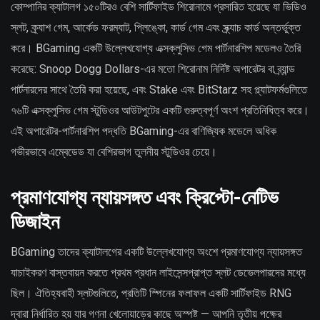
কোম্পানির ক্যাটালগ ১৫০টিরও বেশি সার্টিফাইড শিরোনামে প্রসারিত হয়েছে যা ভিডিও
স্লট, ক্র্যাশ গেম, আর্কেড ফরম্যাট, প্লিঙ্কো, কার্ড গেম এবং স্ক্র্যাচ কার্ড অন্তর্ভুক্ত
করে। BGaming একটি উল্লেখযোগ্য এক্সক্লুসিভ গেম পার্টনারশিপ মডেলও তৈরি
করেছে: Snoop Dogg Dollars-এর মতো শিরোনাম নির্দিষ্ট অপারেটর বা ব্র্যান্ড
পার্টনারদের সাথে তৈরি করা হয়েছে, এবং Stake এবং BitStarz সহ প্ল্যাটফর্মগুলিতে
৭৬টি এক্সক্লুসিভ গেম স্টুডিওর আউটপুটের একটি গুরুত্বপূর্ণ অংশ প্রতিনিধিত্ব করে।
এই অপারেটর-পার্টনারশিপ পদ্ধতি BGaming-এর বাণিজ্যিক মডেলে অধিক
গভীরভাবে এম্বেডেড যা বেশিরভাগ তুলনীয় স্টুডিওর চেয়ে।
প্রমাণযোগ্য ন্যায়সঙ্গত এবং ক্রিপ্টো-নেটিভ
ডিজাইন
BGaming তাদের ক্যাটালগের একটি উল্লেখযোগ্য অংশে প্রমাণযোগ্য ন্যায়সঙ্গত
যাচাইকরণ বাস্তবায়ন করতে প্রথম প্রধান লাইসেন্সপ্রাপ্ত স্লট ডেভেলপারদের মধ্যে
ছিল। ঐতিহ্যবাহী স্লটগুলিতে, প্রতিটি স্পিনের ফলাফল একটি সার্টিফাইড RNG
দ্বারা নির্ধারিত হয় যার গণনা খেলোয়াড়ের কাছে অস্পষ্ট — আপনি তৃতীয় পক্ষের