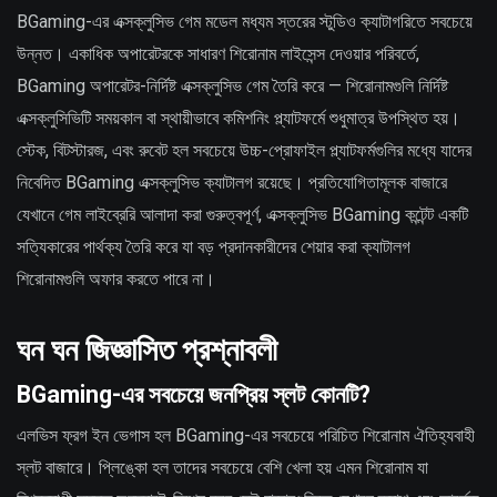
BGaming-এর এক্সক্লুসিভ গেম মডেল মধ্যম স্তরের স্টুডিও ক্যাটাগরিতে সবচেয়ে
উন্নত। একাধিক অপারেটরকে সাধারণ শিরোনাম লাইসেন্স দেওয়ার পরিবর্তে,
BGaming অপারেটর-নির্দিষ্ট এক্সক্লুসিভ গেম তৈরি করে — শিরোনামগুলি নির্দিষ্ট
এক্সক্লুসিভিটি সময়কাল বা স্থায়ীভাবে কমিশনিং প্ল্যাটফর্মে শুধুমাত্র উপস্থিত হয়।
স্টেক, বিটস্টারজ, এবং রুবেট হল সবচেয়ে উচ্চ-প্রোফাইল প্ল্যাটফর্মগুলির মধ্যে যাদের
নিবেদিত BGaming এক্সক্লুসিভ ক্যাটালগ রয়েছে। প্রতিযোগিতামূলক বাজারে
যেখানে গেম লাইব্রেরি আলাদা করা গুরুত্বপূর্ণ, এক্সক্লুসিভ BGaming কন্টেন্ট একটি
সত্যিকারের পার্থক্য তৈরি করে যা বড় প্রদানকারীদের শেয়ার করা ক্যাটালগ
শিরোনামগুলি অফার করতে পারে না।
ঘন ঘন জিজ্ঞাসিত প্রশ্নাবলী
BGaming-এর সবচেয়ে জনপ্রিয় স্লট কোনটি?
এলভিস ফ্রগ ইন ভেগাস হল BGaming-এর সবচেয়ে পরিচিত শিরোনাম ঐতিহ্যবাহী
স্লট বাজারে। প্লিঙ্কো হল তাদের সবচেয়ে বেশি খেলা হয় এমন শিরোনাম যা