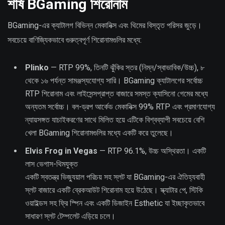
শীর্ষ BGaming শিরোনাম
BGaming-এর ক্যাটালগ বিভিন্ন মেকানিক্স এবং থিমের বিস্তৃত পরিসর জুড়ে।
সবচেয়ে বাণিজ্যিকভাবে গুরুত্বপূর্ণ শিরোনামগুলির মধ্যে:
Plinko
— RTP 99%, তিনটি ঝুঁকির স্তর (নিম্ন/স্বাভাবিক/উচ্চ), ৮
থেকে ১৬ পর্যন্ত সামঞ্জস্যযোগ্য সারি। BGaming ক্যাটালগের সর্বোচ্চ
RTP শিরোনাম এবং লাইসেন্সপ্রাপ্ত বাজারে সমস্ত ক্যাসিনো গেমের মধ্যে
অন্যতম সর্বোচ্চ। বল-ড্রপ আর্কেড মেকানিক্স 99% RTP এবং প্রমাণযোগ্য
ন্যায়সঙ্গত যাচাইকরণের সাথে মিলিত হয়ে এটিকে বিশ্বব্যাপী সবচেয়ে বেশি
খেলা BGaming শিরোনামগুলির মধ্যে একটি করে তুলেছে।
Elvis Frog in Vegas
— RTP 96.1%, উচ্চ অস্থিরতা। একটি
লাস ভেগাস-থিমযুক্ত
একটি স্বতন্ত্র ভিজ্যুয়াল পরিচয় সহ স্লট যা BGaming-এর ঐতিহ্যবাহী
স্লট বাজারে একটি ব্রেকআউট শিরোনাম হয়ে উঠেছে। স্ক্যাটার পে, স্টিকি
ওয়াইল্ডস সহ ফ্রি স্পিন এবং একটি ডিজাইন Esthetic যা ইচ্ছাকৃতভাবে
সাধারণ স্লট টেম্পলেট এড়িয়ে চলে।