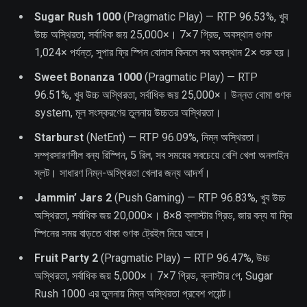
Sugar Rush 1000
(Pragmatic Play) — RTP 96.53%, খুব
উচ্চ অস্থিরতা, সর্বাধিক জয় 25,000×। 7×7 গ্রিড, অবস্থান গুণক
1,024× পর্যন্ত, সুপার ফ্রি স্পিন বোনাস কিনলে সব অবস্থান 2× শুরু হয়।
Sweet Bonanza 1000
(Pragmatic Play) — RTP
96.51%, খুব উচ্চ অস্থিরতা, সর্বাধিক জয় 25,000×। উন্নত বোমা গুণক
system, মূল সংস্করণের তুলনায় উচ্চতর অস্থিরতা।
Starburst
(NetEnt) — RTP 96.09%, নিম্ন অস্থিরতা।
সম্প্রসারণশীল বন্য রিস্পিন, 5 রিল, সব সময়ের সবচেয়ে বেশি খেলা অনলাইন
স্লট। সাধারণ নিম্ন-অস্থিরতা খেলার জন্য আদর্শ।
Jammin’ Jars 2
(Push Gaming) — RTP 96.83%, খুব উচ্চ
অস্থিরতা, সর্বাধিক জয় 20,000×। 8×8 ক্লাস্টার গ্রিড, জার বন্য যা ফ্রি
স্পিনের সময় বাড়তে থাকা গুণক ট্রেইল নিয়ে আসে।
Fruit Party 2
(Pragmatic Play) — RTP 96.47%, উচ্চ
অস্থিরতা, সর্বাধিক জয় 5,000×। 7×7 গ্রিড, ক্লাস্টার পে, Sugar
Rush 1000 এর তুলনায় নিম্ন অস্থিরতা প্রবেশ পয়েন্ট।