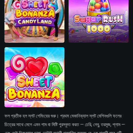
ফল প্রতীক হল স্লট গেমিংয়ের শুরু। প্রথম মেকানিক্যাল স্লট মেশিনগুলি ফলের
চিত্রের সাথে মেলে এমন গাম বা মিষ্টি পুরস্কৃত করত — চেরি, লেবু, তরমুজ, প্লাম —