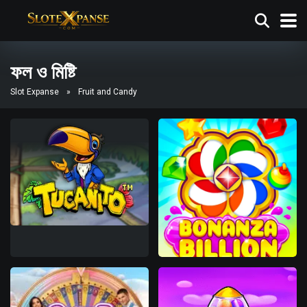
ফল ও মিষ্টি
Slot Expanse
»
Fruit and Candy