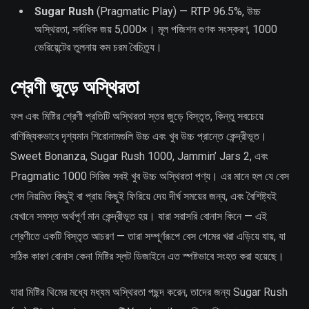
Sugar Rush
(Pragmatic Play) — RTP 96.5%, উচ্চ
অস্থিরতা, সর্বাধিক জয় 5,000×। মূল পজিশন গুণক সংস্করণ, 1000
ভেরিয়েন্টের তুলনায় কম চরম বৈচিত্র্য।
শ্রেণী জুড়ে অস্থিরতা
ফল এবং মিষ্টির শ্রেণী প্রতিটি অস্থিরতা স্তর জুড়ে বিস্তৃত, কিন্তু সবচেয়ে
বাণিজ্যিকভাবে দৃশ্যমান শিরোনামগুলি উচ্চ এবং খুব উচ্চ প্রান্তে কেন্দ্রীভূত।
Sweet Bonanza, Sugar Rush 1000, Jammin’ Jars 2, এবং
Pragmatic 1000 সিরিজ সবই খুব উচ্চ অস্থিরতা পণ্য। এর মানে হল যে বেস
গেম নিয়মিত কিছুই বা প্রায় কিছুই ফিরিয়ে দেয় দীর্ঘ সময়ের জন্য, এবং বৈশিষ্ট্যই
যেখানে সমস্ত অর্থপূর্ণ মান কেন্দ্রীভূত হয়। যারা সরাসরি বোনাস কিনে — এই
শ্রেণীতে একটি বিস্তৃত আচরণ — তারা সম্পূর্ণরূপে বেস গেমের খরা এড়িয়ে যায়, যা
সঠিক কারণ বোনাস কেনা মিষ্টির স্লট ডিজাইনে এত স্পষ্টভাবে সংহত করা হয়েছে।
যারা মিষ্টির থিমের মধ্যে মধ্যম অস্থিরতা পছন্দ করেন, তাদের জন্য Sugar Rush