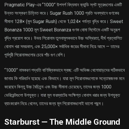
Pragmatic Play-এর “1000” উপসর্গ বিদ্যমান ক্যান্ডি স্লট সূত্রগুলোর একটি
উন্নত সংস্করণ চিহ্নিত করে। Sugar Rush 1000 প্রতি অবস্থানে গুণকের
সীমানা 128× (মূল Sugar Rush) থেকে 1,024× পর্যন্ত বৃদ্ধি করে। Sweet
Bonanza 1000 মূল Sweet Bonanza গুণক বোমা সিস্টেমে একটি অনুরূপ
বৃদ্ধি প্রয়োগ করে। উভয় শিরোনাম তুলনামূলকভাবে উচ্চ অস্থিরতা, দীর্ঘ প্রত্যাশিত
বোনাস খরা সময়কাল, এবং 25,000× সর্বাধিক জয়ের সীমানা নিয়ে আসে — তাদের
পূর্বসূরী শিরোনামগুলোর চেয়ে পাঁচ গুণ বেশি।
“1000” নামকরণ পদ্ধতি বাণিজ্যিকভাবে স্বচ্ছ: এটি অভিজ্ঞ খেলোয়াড়দের সঠিকভাবে
জানায় কি পরিবর্তন হয়েছে এবং কিভাবে। যারা মূল শিরোনামগুলোকে সন্তোষজনক মনে
করেছেন কিন্তু উচ্চ বৈচিত্র্য এবং উচ্চ সীমানা চেয়েছেন, তাদের জন্য 1000
ভেরিয়েন্টগুলো উপযুক্ত। যারা মূল ফরম্যাটের সংক্ষিপ্ত বোনাস খরার জন্য উপযুক্ত
ব্যাংকরোল নিয়ে খেলেন, তাদের জন্য মূল শিরোনামগুলোই ভালো পছন্দ।
Starburst — The Middle Ground