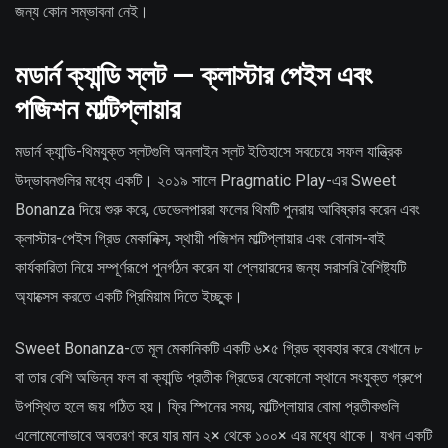
জন্য কোন সম্ভাবনা নেই।
মডার্ন ক্যান্ডি স্লট — ক্লাস্টার পেইস এবং
পজিশন মাল্টিপ্লায়ার
মডার্ন ক্যান্ডি-থিমযুক্ত স্লটগুলি অনলাইন স্লট ইতিহাসে সবচেয়ে সফল যান্ত্রিক
উদ্ভাবনগুলির মধ্যে একটি। ২০১৯ সালে Pragmatic Play-এর Sweet
Bonanza দিয়ে শুরু করে, ডেভেলপাররা ফলের থিমটি পুনরায় আবিষ্কার করেন এবং
ক্লাস্টার-পেইস গ্রিড মেকানিক্স, স্থায়ী পজিশন মাল্টিপ্লায়ার এবং বোনাস-বাই
কার্যকারিতা নিয়ে সম্পূর্ণরূপে পুনর্গঠন করেন যা প্লেয়ারদের জন্য সরাসরি বৈশিষ্ট্যটি
অ্যাক্সেস করতে একটি প্রিমিয়াম দিতে ইচ্ছুক।
Sweet Bonanza-তে মূল মেকানিকটি একটি ৬×৫ গ্রিড ব্যবহার করে যেখানে ৮
বা তার বেশি অভিন্ন ফল বা ক্যান্ডি প্রতীক গ্রিডের যেকোনো স্থানে সংযুক্ত গ্রুপে
উপস্থিত হলে জয় গঠিত হয়। ফ্রি স্পিনের সময়, মাল্টিপ্লায়ার বোমা প্রতীকগুলি
এলোমেলোভাবে অবতরণ করে যার মান ২× থেকে ১০০× এর মধ্যে থাকে। যখন একটি