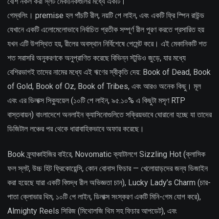
বেশি নকল করা স্লট মেকানিকগুলির মধ্যে একটি।
গেম্বলিং। premise হল পাঁচটি রীল, নয়টি পে লাইন, এবং একটি ফ্রি স্পিন রাউন্ড
যেখানে একটি এলোমেলোভাবে নির্বাচিত প্রতীক সম্পূর্ণ রীল পূরণ করতে প্রসারিত হয়
যখন এটি উপস্থিত হয়, রীলের অবস্থান নির্বিশেষে পেমেন্ট করে। এই মেকানিকটি শত
শত সরাসরি অনুকরণকে অনুপ্রাণিত করেছে বিভিন্ন স্টুডিও জুড়ে, যার মধ্যে
বেশিরভাগই তাদের নামের মধ্যে এই ঋণের স্বীকৃতি দেয়: Book of Dead, Book
of Gold, Book of Oz, Book of Tribes, এবং আরও অনেক কিছু। মূল
এবং এর ডিলাক্স সিক্যুয়েল (১০টি পে লাইন, ৯৫.১০% এ কিছুটা মসৃণ RTP
বাস্তবায়ন) বাংলাদেশে অনলাইন ক্যাসিনোগুলিতে সক্রিয়ভাবে ঘোরানো হচ্ছে যা তাদের
ডিজিটাল লঞ্চের পর থেকে ধারাবাহিকভাবে অফার করেছে।
Book ফ্র্যাঞ্চাইজির বাইরে, Novomatic ক্যাটালগে Sizzling Hot (ক্লাসিক
ফল স্লট, উচ্চ হিট ফ্রিকোয়েন্সি, কোন বোনাস ফিচার — খেলোয়াড়দের জন্য ডিজাইন
করা হয়েছে যারা একটি বিশুদ্ধ রীল অভিজ্ঞতা চান), Lucky Lady’s Charm (চার-
পাতা ক্লোভার থিম, ১০টি পে লাইন, ডিলাক্স সংস্করণ একটি মিনি-গেম যোগ করে),
Almighty Reels সিরিজ (মিথোলজি থিম সহ ফিচার আপডেট), এবং