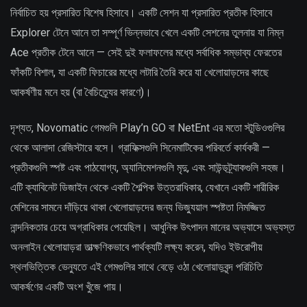
নির্বাচিত হয় প্রসারিত বিশেষ হিসাবে। একটি সেশন যা প্রসারিত প্রতীক হিসাবে
Explorer টেনে আনে তা সম্পূর্ণ ভিন্নভাবে খেলে একটি সেশনের তুলনায় যা নিম্ন
Ace প্রতীক টেনে আনে — সেই দুই ফলাফলের মধ্যে সর্বাধিক সম্ভাব্য ফেরতের
ফাঁকটি বিশাল, যা একটি ফিচারের মধ্যে লটারি তৈরি করে যা খেলোয়াড়দের কাছে
আকর্ষণীয় মনে হয় (বা বৈচিত্র্যের কারণে)।
দৃশ্যত, Novomatic গেমগুলি Play’n GO বা NetEnt এর মতো স্টুডিওগুলির
থেকে আলাদা রেজিস্টারে বসে। গ্রাফিক্সগুলি সিনেমাটিকের পরিবর্তে কার্যকরী —
প্রতীকগুলি স্পষ্ট এবং পাঠযোগ্য, অ্যানিমেশনগুলি মৃদু, এবং সাউন্ডট্র্যাকগুলি সহজ।
এটি ক্যাবিনেট ডিজাইন থেকে একটি শৈল্পিক উত্তরাধিকার, যেখানে একটি শারীরিক
মেশিনের সামনে দাঁড়িয়ে থাকা খেলোয়াড়দের জন্য ভিজ্যুয়াল স্পষ্টতা নিমজ্জিত
নান্দনিকতার চেয়ে অগ্রাধিকার পেয়েছিল। আধুনিক উৎপাদন মানের অভ্যাসে অভ্যস্ত
অনলাইন খেলোয়াড়রা তাত্ক্ষণিকভাবে পার্থক্যটি লক্ষ্য করেন, যদিও ইউরোপীয়
স্থলভিত্তিক ভেন্যুতে এই গেমগুলির সাথে বেড়ে ওঠা খেলোয়াড়বৃন্দ পরিচিতি
আকর্ষণের একটি অংশ খুঁজে পায়।