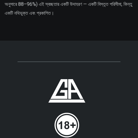
অনুসারে 88–96%) এই স্বচ্ছতার একটি উদাহরণ — একটি বিস্তৃত পরিসীমা, কিন্তু
একটি নথিভুক্ত এবং প্রকাশিত।