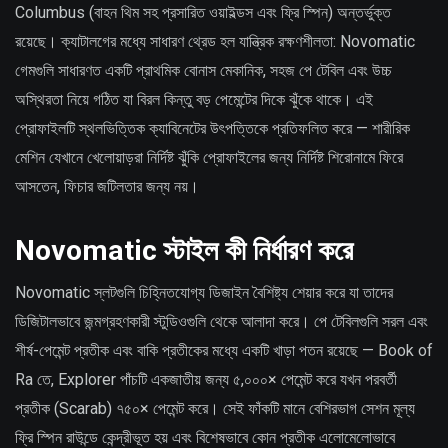
Columbus (বাহন থিম সহ প্রসারিত ওয়াইল্ডস এবং ফ্রি স্পিন) অন্তর্ভুক্ত
রয়েছে। ক্যাটালগের মধ্যে সাধারণ থ্রেড হল যান্ত্রিক রক্ষণশীলতা: Novomatic
গেমগুলি সাধারণত একটি প্রাথমিক বোনাস মেকানিক, সহজ পে টেবিল এবং উচ্চ
অস্থিরতা নিয়ে গঠিত যা বিরল কিন্তু বড় পেমেন্টের দিকে ঝুঁকে থাকে। এই
প্রোফাইলটি স্থলভিত্তিক ক্যাবিনেটের উৎপত্তিকে প্রতিফলিত করে — শারীরিক
মেশিন যেখানে খেলোয়াড়রা নির্দিষ্ট ঝুঁকি প্রোফাইলের জন্য নির্দিষ্ট শিরোনামে ফিরে
আসতেন, ফিচার জটিলতার জন্য নয়।
Novomatic স্টাইল কী নির্ধারণ করে
Novomatic স্লটগুলি চিহ্নিতযোগ্য ডিজাইন বৈশিষ্ট্য শেয়ার করে যা তাদের
ডিজিটালভাবে জন্মগ্রহণকারী স্টুডিওগুলি থেকে আলাদা করে। পে টেবিলগুলি সরল এবং
শীর্ষ-পেমেন্ট প্রতীক এবং বাকি প্রতীকের মধ্যে একটি খাড়া পতন রয়েছে — Book of
Ra তে, Explorer পাঁচটি একজাতীয় জন্য ৫,০০০× পেমেন্ট করে যখন পরবর্তী
প্রতীক (Scarab) ৭৫০× পেমেন্ট করে। সেই ফাঁকটি মানে বেশিরভাগ সেশন মূল্য
ফ্রি স্পিন রাউন্ডে কেন্দ্রীভূত হয় এবং বিশেষভাবে কোন প্রতীক এলোমেলোভাবে