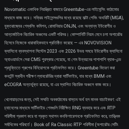
Novomatic একাধিক নিয়ন্ত্রিত বাজারে Greentube-এর লাইসেন্সিং কাঠামোর
মাধ্যমে কাজ করে। সক্রিয় লাইসেন্সগুলির মধ্যে রয়েছে মাল্টা গেমিং অথরিটি (MGA),
যুক্তরাজ্যের গেম্বলিং কমিশন, রোমানিয়ার ONJN, এবং অন্যান্য ইউরোপীয় ও
আন্তর্জাতিক বিচারিক অঞ্চলের একটি পরিসর। কোম্পানিটি নিয়ম মেনে চলা অপারেটর
হিসেবে নিজেকে ধারাবাহিকভাবে প্রতিষ্ঠিত করেছে — এর NOVOVISION
ক্যাসিনো ব্যবস্থাপনা সিস্টেম 2023 এবং 2026 উভয় সময়ে ইউরোপীয় ক্যাসিনো
অ্যাওয়ার্ডসে সেরা CMS পুরস্কার পেয়েছে, যা গেম উন্নয়নের পাশাপাশি ব্যাক-এন্ড
প্রযুক্তিতে গ্রুপের বিনিয়োগকে প্রতিফলিত করে। Greentube বিতরণ করা
কনটেন্ট স্বাধীন পরীক্ষণ ল্যাবরেটরির দ্বারা সার্টিফাইড, যার মধ্যে BMM এবং
eCOGRA অন্তর্ভুক্ত রয়েছে, যা এর স্থাপিত বিচারিক অঞ্চলে কাজ করে।
খেলোয়াড়দের জন্য, সেই সম্মতি অবকাঠামোর বাস্তব অর্থ হল মানক যাচাইকরণ: এই
চ্যানেলের মাধ্যমে সার্টিফাইড গেমগুলি নিরীক্ষিত RNG ব্যবহার করে এবং RTP
পরিসীমা প্রকাশ করে যা প্রকৃত স্থাপন কনফিগারেশনকে প্রতিফলিত করে, তাত্ত্বিক
সর্বাধিকের পরিবর্তে। Book of Ra Classic RTP পরিসীমা (অপারেটর সেটিং