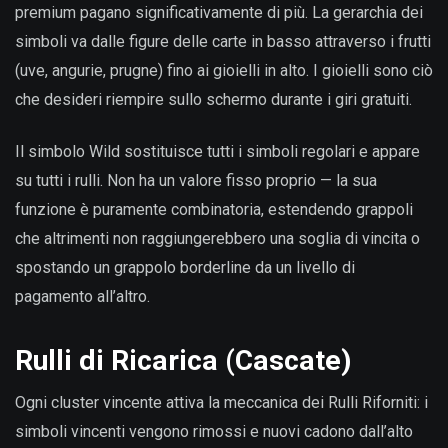
premium pagano significativamente di più. La gerarchia dei
simboli va dalle figure delle carte in basso attraverso i frutti
(uve, angurie, prugne) fino ai gioielli in alto. I gioielli sono ciò
che desideri riempire sullo schermo durante i giri gratuiti.
Il simbolo Wild sostituisce tutti i simboli regolari e appare
su tutti i rulli. Non ha un valore fisso proprio — la sua
funzione è puramente combinatoria, estendendo grappoli
che altrimenti non raggiungerebbero una soglia di vincita o
spostando un grappolo borderline da un livello di
pagamento all’altro.
Rulli di Ricarica (Cascate)
Ogni cluster vincente attiva la meccanica dei Rulli Riforniti: i
simboli vincenti vengono rimossi e nuovi cadono dall’alto