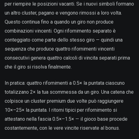
per riempire le posizioni vacanti. Se i nuovi simboli formano
un altro cluster, pagano e vengono rimossi a loro volta.
Questo continua fino a quando un giro non produce
combinazioni vincenti. Ogni rifornimento separato è
conteggiato come parte dello stesso giro — quindi una
sequenza che produce quattro rifornimenti vincenti
consecutivi genera quattro calcoli di vincita separati prima
che il giro si risolva finalmente.
In pratica: quattro rifornimenti a 0.5× la puntata ciascuno
totalizzano 2× la tua scommessa da un giro. Una catena che
colpisce un cluster premium due volte può raggiungere
10×–25× la puntata. I ritorni tipici per rifornimento si
attestano nella fascia 0.5×–1.5× — il gioco base procede
costantemente, con le vere vincite riservate al bonus.