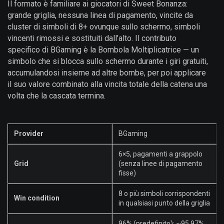
Il formato è familiare ai giocatori di Sweet Bonanza:
grande griglia, nessuna linea di pagamento, vincite da
cluster di simboli di 8+ ovunque sullo schermo, simboli
vincenti rimossi e sostituiti dall’alto. Il contributo
specifico di BGaming è la Bombola Moltiplicatrice — un
simbolo che si blocca sullo schermo durante i giri gratuiti,
accumulandosi insieme ad altre bombe, per poi applicare
il suo valore combinato alla vincita totale della catena una
volta che la cascata termina.
Provider
BGaming
6×5, pagamenti a grappolo
Grid
(senza linee di pagamento
fisse)
8 o più simboli corrispondenti
Win condition
in qualsiasi punto della griglia
96% (predefinito); ~95.97%