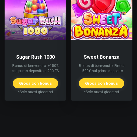
Sugar Rush 1000
Sweet Bonanza
Bonus di benvenuto: +150%
Bonus di benvenuto: Fino a
sul primo deposito e 200 FS
1500€ sul primo deposito
Gioca con bonus
Gioca con bonus
*Solo nuovi giocatori
*Solo nuovi giocatori