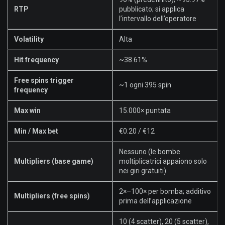
RTP
pubblicato; si applica
l’intervallo dell’operatore
Volatility
Alta
Hit frequency
~38.61%
Free spins trigger
~1 ogni 395 spin
frequency
Max win
15.000× puntata
Min / Max bet
€0.20 / €12
Nessuno (le bombe
Multipliers (base game)
moltiplicatrici appaiono solo
nei giri gratuiti)
2×–100× per bomba; additivo
Multipliers (free spins)
prima dell’applicazione
10 (4 scatter), 20 (5 scatter),