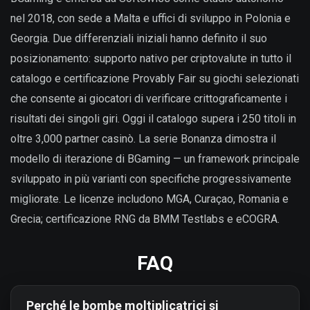
nel 2018, con sede a Malta e uffici di sviluppo in Polonia e
Georgia. Due differenziali iniziali hanno definito il suo
posizionamento: supporto nativo per criptovalute in tutto il
catalogo e certificazione Provably Fair su giochi selezionati
che consente ai giocatori di verificare crittograficamente i
risultati dei singoli giri. Oggi il catalogo supera i 250 titoli in
oltre 3,000 partner casinò. La serie Bonanza dimostra il
modello di iterazione di BGaming — un framework principale
sviluppato in più varianti con specifiche progressivamente
migliorate. Le licenze includono MGA, Curaçao, Romania e
Grecia; certificazione RNG da BMM Testlabs e eCOGRA.
FAQ
Perché le bombe moltiplicatrici si