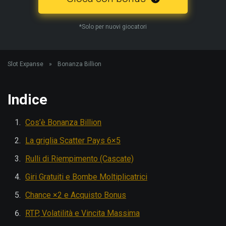
*Solo per nuovi giocatori
Slot Expanse
»
Bonanza Billion
Indice
Cos’è Bonanza Billion
La griglia Scatter Pays 6×5
Rulli di Riempimento (Cascate)
Giri Gratuiti e Bombe Moltiplicatrici
Chance ×2 e Acquisto Bonus
RTP, Volatilità e Vincita Massima