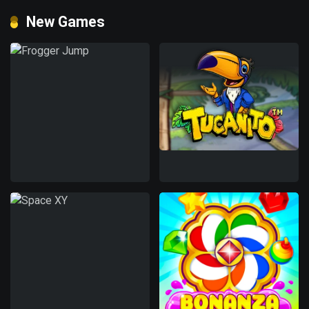
New Games