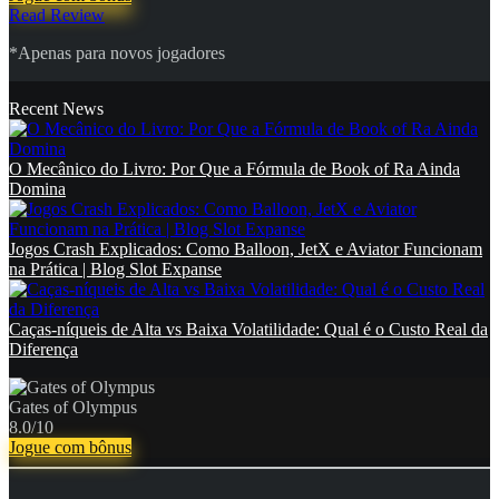
Read Review
*Apenas para novos jogadores
Recent News
O Mecânico do Livro: Por Que a Fórmula de Book of Ra Ainda
Domina
Jogos Crash Explicados: Como Balloon, JetX e Aviator Funcionam
na Prática | Blog Slot Expanse
Caças-níqueis de Alta vs Baixa Volatilidade: Qual é o Custo Real da
Diferença
Gates of Olympus
8.0/10
Jogue com bônus