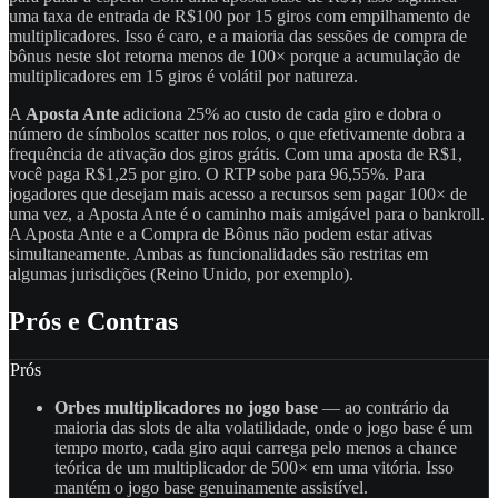
uma taxa de entrada de R$100 por 15 giros com empilhamento de
multiplicadores. Isso é caro, e a maioria das sessões de compra de
bônus neste slot retorna menos de 100× porque a acumulação de
multiplicadores em 15 giros é volátil por natureza.
A
Aposta Ante
adiciona 25% ao custo de cada giro e dobra o
número de símbolos scatter nos rolos, o que efetivamente dobra a
frequência de ativação dos giros grátis. Com uma aposta de R$1,
você paga R$1,25 por giro. O RTP sobe para 96,55%. Para
jogadores que desejam mais acesso a recursos sem pagar 100× de
uma vez, a Aposta Ante é o caminho mais amigável para o bankroll.
A Aposta Ante e a Compra de Bônus não podem estar ativas
simultaneamente. Ambas as funcionalidades são restritas em
algumas jurisdições (Reino Unido, por exemplo).
Prós e Contras
Prós
Orbes multiplicadores no jogo base
— ao contrário da
maioria das slots de alta volatilidade, onde o jogo base é um
tempo morto, cada giro aqui carrega pelo menos a chance
teórica de um multiplicador de 500× em uma vitória. Isso
mantém o jogo base genuinamente assistível.