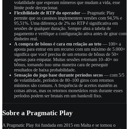
volatilidade que esperam números que mudam a vida, esse
limite pode decepcionar.
Flexibilidade de RTP do operador
— Pragmatic Play
permite que os cassinos implementem versões com 94,5% e
95,51%. Uma diferença de 2% no RTP é significativa em
sessões de qualquer duração. Sempre abra a tabela de
pagamento e verifique a configuração ativa antes de girar com
dinheiro real.
A compra de bônus é cara em relação ao teto
— 100× a
aposta para entrar em um recurso com um máximo de 5.000×
significa que você precisa de um retorno de bônus de 50×
apenas para empatar. Muitas sessões retornam 10–40× no
bônus, tornando isso uma maneira cara de perseguir
resultados de baixa probabilidade.
Sensação do jogo base durante períodos secos
— com 5/5
de volatilidade, períodos de 80–100 giros com retornos
mínimos são comuns. A frequência de acertos mantém as
coisas ativas, mas os retornos monetários reais durante esses
períodos podem ser brutais em um bankroll fixo.
Sobre a Pragmatic Play
A Pragmatic Play foi fundada em 2015 em Malta e se tornou o