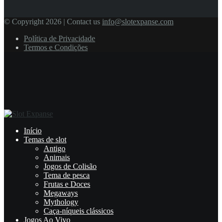
© Copyright 2026 | Contact us
info@slotexpanse.com
Política de Privacidade
Termos e Condições
Início
Temas de slot
Antigo
Animais
Jogos de Colisão
Tema de pesca
Frutas e Doces
Megaways
Mythology
Caça-níqueis clássicos
Jogos Ao Vivo