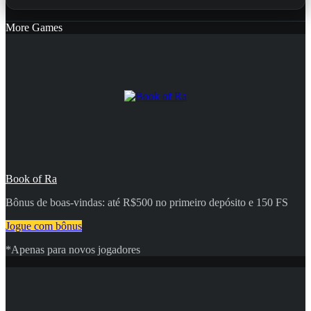
média para acioná-la organicamente. Se você tem um
Play. A grade e o sistema de pagamento por scatter
More Games
orçamento fixo e quer concentrar sua sessão em rodadas de
permanecem idênticos, mas o teto do multiplicador aumenta
função em vez de giros no jogo base, a compra do bônus faz
dramaticamente — os multiplicadores de posição podem
sentido. Se você está focado na longevidade do bankroll, a
chegar a 1.024× por posição de símbolo, e o ganho máximo
Aposta Ante a +25% por giro é um caminho mais eficiente
salta de 5.000× para 25.000× a aposta. A volatilidade
para mais funções.
também é maior, significando períodos secos mais longos e
um perfil de oscilação mais pronunciado. Gates of Olympus
1000 é feito para jogadores que acharam o teto de 5.000× do
original muito conservador; o original é mais adequado para
Book of Ra
jogadores que querem a mecânica de multiplicador sem a
Bônus de boas-vindas: até R$500 no primeiro depósito e 150 FS
variação extrema da versão aprimorada.
Jogue com bônus
*Apenas para novos jogadores