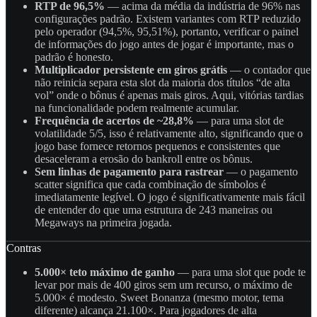
RTP de 96,5%
— acima da média da indústria de 96% nas
configurações padrão. Existem variantes com RTP reduzido
pelo operador (94,5%, 95,51%), portanto, verificar o painel
de informações do jogo antes de jogar é importante, mas o
padrão é honesto.
Multiplicador persistente em giros grátis
— o contador que
não reinicia separa esta slot da maioria dos títulos “de alta
vol” onde o bônus é apenas mais giros. Aqui, vitórias tardias
na funcionalidade podem realmente acumular.
Frequência de acertos de ~28,8%
— para uma slot de
volatilidade 5/5, isso é relativamente alto, significando que o
jogo base fornece retornos pequenos e consistentes que
desaceleram a erosão do bankroll entre os bônus.
Sem linhas de pagamento para rastrear
— o pagamento
scatter significa que cada combinação de símbolos é
imediatamente legível. O jogo é significativamente mais fácil
de entender do que uma estrutura de 243 maneiras ou
Megaways na primeira jogada.
Contras
5.000× teto máximo de ganho
— para uma slot que pode te
levar por mais de 400 giros sem um recurso, o máximo de
5.000× é modesto. Sweet Bonanza (mesmo motor, tema
diferente) alcança 21.100×. Para jogadores de alta