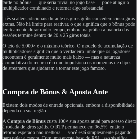
tarde no bônus — que seria trivial no jogo base — pode atingir o
multiplicador combinado e retornar algo substancial.
Três scatters adicionais durante os giros grátis concedem cinco giros
extras. Não há limite para reativar, o que significa que o bônus pode
teoricamente durar muito tempo, embora na prática a maioria das
sessões termine dentro de 20 a 25 giros totais.
O teto de 5.000× é o máximo teórico. O modelo de acumulação de
multiplicadores significa que o verdadeiro limite que os jogadores
encontram é geralmente muito mais baixo — mas a natureza
acumulativa do recurso é o que impulsiona os momentos de clipes
de streamers que ajudaram a tornar este jogo famoso.
Compra de Bônus & Aposta Ante
Existem dois modos de entrada opcionais, embora a disponibilidade
dependa da sua região.
A
Compra de Bônus
custa 100× sua aposta atual para acesso direto
à rodada de giros grátis. O RTP permanece em 96,5%, então o
retorno esperado não melhora — você está simplesmente pagando
para pular a espera. Com uma aposta base de R$1, isso significa