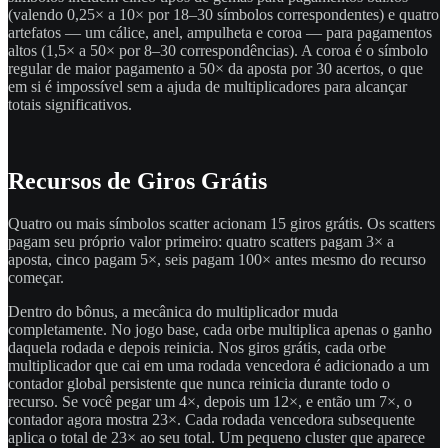
(valendo 0,25× a 10× por 18–30 símbolos correspondentes) e quatro
artefatos — um cálice, anel, ampulheta e coroa — para pagamentos
altos (1,5× a 50× por 8–30 correspondências). A coroa é o símbolo
regular de maior pagamento a 50× da aposta por 30 acertos, o que
em si é impossível sem a ajuda de multiplicadores para alcançar
totais significativos.
Recursos de Giros Grátis
Quatro ou mais símbolos scatter acionam 15 giros grátis. Os scatters
pagam seu próprio valor primeiro: quatro scatters pagam 3× a
aposta, cinco pagam 5×, seis pagam 100× antes mesmo do recurso
começar.
Dentro do bônus, a mecânica do multiplicador muda
completamente. No jogo base, cada orbe multiplica apenas o ganho
daquela rodada e depois reinicia. Nos giros grátis, cada orbe
multiplicador que cai em uma rodada vencedora é adicionado a um
contador global persistente que nunca reinicia durante todo o
recurso. Se você pegar um 4×, depois um 12×, e então um 7×, o
contador agora mostra 23×. Cada rodada vencedora subsequente
aplica o total de 23× ao seu total. Um pequeno cluster que aparece