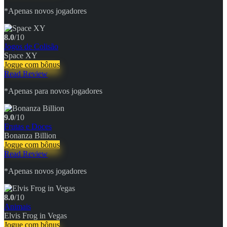
*Apenas novos jogadores
8.0
/10
Jogos de Colisão
Space XY
Jogue com bônus
Read Review
*Apenas para novos jogadores
9.0
/10
Frutas e Doces
Bonanza Billion
Jogue com bônus
Read Review
*Apenas novos jogadores
8.0
/10
Animais
Elvis Frog in Vegas
Jogue com bônus