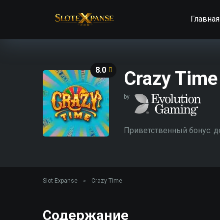
Главная
8.0
Crazy Time
by
Приветственный бонус: д
Slot Expanse
»
Crazy Time
Содержание