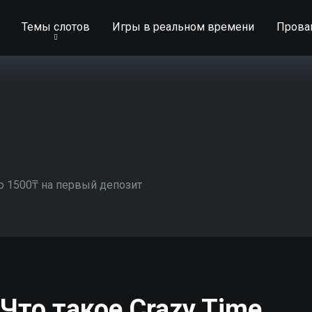
Темы слотов
Игры в реальном времени
Прова
о 1500₸ на первый депозит
Что такое Crazy Time