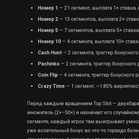
Номер 1
— 21 сегмент, выплата 1× ставка,
Номер 2
— 13 сегментов, выплата 2× ставк
Номер 5
— 7 сегментов, выплата 5× ставка
Номер 10
— 4 сегмента, выплата 10× став
Cash Hunt
— 2 сегмента, триггер бонусного
Pachinko
— 2 сегмента, триггер бонусного 
Coin Flip
— 4 сегмента, триггер бонусного р
Crazy Time
— 1 сегмент, ~1.85% вероятно
Перед каждым вращением Top Slot — двухбара
множитель (2×–50×) и назначает его случайном
сегменте, каждый игрок там выигрывает умноже
уже волатильный бонус во что-то гораздо боле