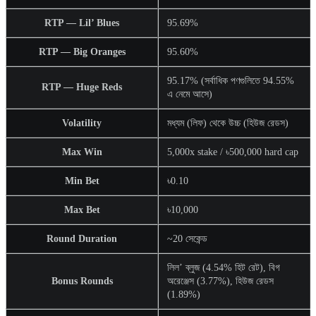
RTP — Lil’ Blues
95.69%
RTP — Big Oranges
95.60%
95.17% (সর্বাধিক পণগুলিতে 94.55%
RTP — Huge Reds
এ নেমে আসে)
Volatility
মধ্যম (লিফ) থেকে উচ্চ (হিউজ রেডস)
Max Win
5,000x stake / ৳500,000 hard cap
Min Bet
৳0.10
Max Bet
৳10,000
Round Duration
~20 সেকেন্ড
লিল’ ব্লুজ (4.54% হিট রেট), বিগ
Bonus Rounds
অরেঞ্জেস (3.77%), হিউজ রেডস
(1.89%)