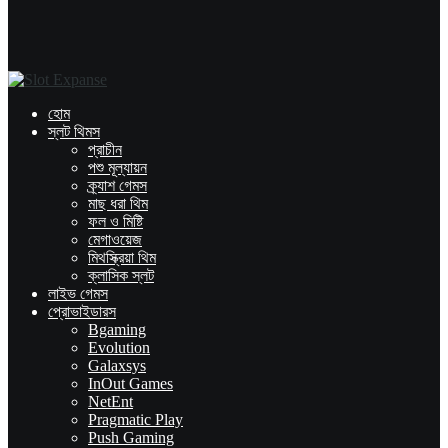
হোম
স্লট থিমস
প্রাচীন
পশু মূল্যায়ন
ক্র্যাশ গেমস
মাছ ধরা থিম
ফল ও মিষ্টি
মেগাওয়েজ
মিথস্ক্রিয়া থিম
ক্লাসিক স্লট
লাইভ গেমস
প্রোভাইডারস
Bgaming
Evolution
Galaxsys
InOut Games
NetEnt
Pragmatic Play
Push Gaming