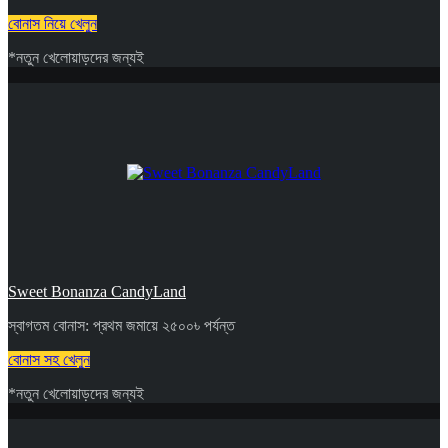
বোনাস নিয়ে খেলুন
*নতুন খেলোয়াড়দের জন্যই
Sweet Bonanza CandyLand
স্বাগতম বোনাস: প্রথম জমায়ে ২৫০০৳ পর্যন্ত
বোনাস সহ খেলুন
*নতুন খেলোয়াড়দের জন্যই