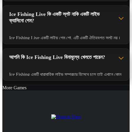
উপর নির্ভর করে। লিফ বাজি — সমান-মানের প্রধান বাজি — 97.10%
ফেরত দেয়, যা লাইভ গেম শোতে সেরা হারগুলোর মধ্যে একটি। বোনাস
Ice Fishing Live কি একটি স্লট নাকি একটি লাইভ
বাজিগুলি কম: লিল’ ব্লুজ 95.69%, বিগ অরেঞ্জ 95.60%, এবং হিউজ রেডস
ক্যাসিনো গেম?
95.17%। উচ্চ-স্টেক হিউজ রেডস বাজি ৳100 এর উপরে হলে ৳500,000
জয়ের সীমা কার্যকর হয় এবং সেই বাজির RTP আরও কমে 94.55% হয়।
Ice Fishing Live একটি লাইভ গেম শো, এটি একটি ঐতিহ্যগত স্লট নয়।
সম্পূর্ণ প্রকাশিত ফেরত হার বজায় রাখতে হিউজ রেডস বাজি ৳100 এর নিচে
ফলাফল একটি ভার্চুয়াল 53-সেগমেন্টের মানি হুইল থেকে আসে যা একটি
রাখুন।
সার্টিফাইড RNG দ্বারা চালিত — এটি স্পিনিং রিল বা পে লাইন নয়। একটি
আপনি কি Ice Fishing Live বিনামূল্যে খেলতে পারেন?
লাইভ হোস্ট গেমটি বাস্তব সময়ে উপস্থাপন করে, তবে হুইলটি সম্পূর্ণ ডিজিটাল,
শারীরিক প্রপ নয়। ইভোলিউশন এটিকে তাদের প্রথম সম্পূর্ণ RNG-চালিত
Ice Fishing একটি ধারাবাহিক লাইভ সম্প্রচার হিসেবে চলে তাই এখানে কোন
স্পিড গেম শো হিসেবে বর্ণনা করে: দ্রুত রাউন্ড এবং কোন স্টুডিও হুইল
স্বতন্ত্র ডেমো মোড নেই। তবে, ইভোলিউশনের গেম শো পোর্টফোলিও
মেকানিক্স নেই, লাইভ উপস্থাপনা বজায় রাখা হয়েছে।
More Games
ধারণকারী বেশিরভাগ ক্যাসিনো আপনাকে Ice Fishing লবিতে প্রবেশ করতে
এবং বাজি না রেখে রাউন্ডগুলি দেখতে দেয়। এই শুধুমাত্র দেখার মোডটি উপলব্ধ
সবচেয়ে কাছের বিকল্প — আপনি বোনাস ট্রিগার ফ্রিকোয়েন্সি, প্রি-স্পিন
মাল্টিপ্লায়ার আচরণ এবং 20–30 রাউন্ড জুড়ে রাউন্ডের গতি পর্যবেক্ষণ করতে
পারেন আপনার স্টেক কৌশল নির্ধারণ করার আগে।