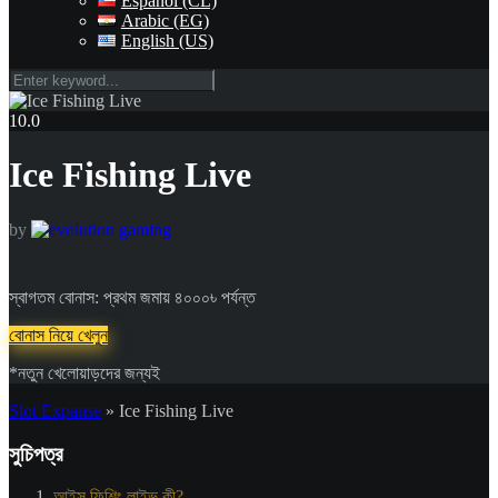
Español (CL)
Arabic (EG)
English (US)
10.0
Ice Fishing Live
by
স্বাগতম বোনাস: প্রথম জমায় ৪০০০৳ পর্যন্ত
বোনাস নিয়ে খেলুন
*নতুন খেলোয়াড়দের জন্যই
Slot Expanse
»
Ice Fishing Live
সুচিপত্র
আইস ফিশিং লাইভ কী?