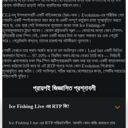
বিকল্পগুলির মধ্যে একটি — বিশেষ করে খেলোয়াড়দের জন্য যারা ফলাফলের মধ্যে দীর্ঘ
বোনাস নাটকীয়তা ছাড়াই লাইভ ক্যাসিনোর পরিবেশ চান।
CGI-শুধু উপস্থাপনাটি একটি সত্যিকারের ট্রেড-অফ। Evolution-এর শারীরিক গেম
শোগুলি একটি স্পর্শযোগ্যতা বহন করে যা একটি সম্পূর্ণ ভার্চুয়াল চাকা পুনরাবৃত্তি করতে
পারে না, এবং যারা সেই উপাদানকে মূল্যায়ন করেন তারা Ice Fishing-কে
তুলনামূলকভাবে ঠান্ডা পাবেন। বোনাস রাউন্ডগুলি স্বল্প — বোনাসের মধ্যে কোন টেনশন-
বৃদ্ধিকারী চাকা স্পিন নেই, কেবল একটি মাছের টানা যা দ্রুত সমাধান হয় এবং পেমেন্ট
করে। পেমেন্টগুলি বাস্তব; তাদের চারপাশের নাটকীয়তা ন্যূনতম।
গেমটি যেখানে তার স্থান অর্জন করে তা হল সংমিশ্রণ খেলা। Leaf bet একটি ভিত্তি
অবস্থান হিসেবে — 97.10% এ নিয়মিত সমান-মানের ফেরত তৈরি করে — নির্বাচনী
বোনাস এক্সপোজার যখন প্রি-স্পিন মাল্টিপ্লায়ারগুলি বরাদ্দ করা হয় তখন একটি বাস্তবসম্মত
সেশন কাঠামো তৈরি করে যা এই RTP স্তরে অন্য কোন Evolution শিরোনামে
পুনরাবৃত্তি করা কঠিন। সেই সংমিশ্রণ, সঠিক ধরনের খেলোয়াড়ের জন্য, গেমটির সবচেয়ে
শক্তিশালী যুক্তি।
প্রায়শই জিজ্ঞাসিত প্রশ্নাবলী
Ice Fishing Live এর RTP কি?
Ice Fishing Live এর RTP পরিবর্তনশীল, আপনি কোন বাজি রাখছেন তার