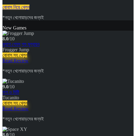
বোনাস নিয়ে খেলুন
*নতুন খেলোয়াড়দের জন্যই
New Games
8.0
/10
ক্র্যাশ গেমস
পশু মূল্যায়ন
Frogger Jump
বোনাস সহ খেলুন
Read Review
*নতুন খেলোয়াড়দের জন্যই
9.0
/10
ফল ও মিষ্টি
Tucanito
বোনাস সহ খেলুন
Read Review
*নতুন খেলোয়াড়দের জন্যই
8.0
/10