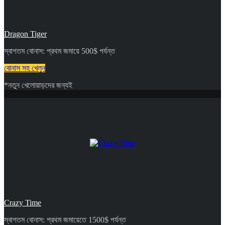
Dragon Tiger
স্বাগতম বোনাস: প্রথম জমায়ে 500$ পর্যন্ত
বোনাস সহ খেলুন
*নতুন খেলোয়াড়দের জন্যই
Crazy Time
স্বাগতম বোনাস: প্রথম জমায়েতে 1500$ পর্যন্ত