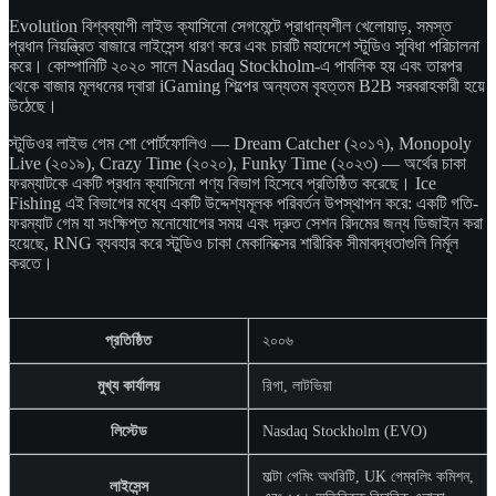
Evolution বিশ্বব্যাপী লাইভ ক্যাসিনো সেগমেন্টে প্রাধান্যশীল খেলোয়াড়, সমস্ত
প্রধান নিয়ন্ত্রিত বাজারে লাইসেন্স ধারণ করে এবং চারটি মহাদেশে স্টুডিও সুবিধা পরিচালনা
করে। কোম্পানিটি ২০২০ সালে Nasdaq Stockholm-এ পাবলিক হয় এবং তারপর
থেকে বাজার মূলধনের দ্বারা iGaming শিল্পের অন্যতম বৃহত্তম B2B সরবরাহকারী হয়ে
উঠেছে।
স্টুডিওর লাইভ গেম শো পোর্টফোলিও — Dream Catcher (২০১৭), Monopoly
Live (২০১৯), Crazy Time (২০২০), Funky Time (২০২৩) — অর্থের চাকা
ফরম্যাটকে একটি প্রধান ক্যাসিনো পণ্য বিভাগ হিসেবে প্রতিষ্ঠিত করেছে। Ice
Fishing এই বিভাগের মধ্যে একটি উদ্দেশ্যমূলক পরিবর্তন উপস্থাপন করে: একটি গতি-
ফরম্যাট গেম যা সংক্ষিপ্ত মনোযোগের সময় এবং দ্রুত সেশন রিদমের জন্য ডিজাইন করা
হয়েছে, RNG ব্যবহার করে স্টুডিও চাকা মেকানিক্সের শারীরিক সীমাবদ্ধতাগুলি নির্মূল
করতে।
প্রতিষ্ঠিত
২০০৬
মুখ্য কার্যালয়
রিগা, লাটভিয়া
লিস্টেড
Nasdaq Stockholm (EVO)
মাল্টা গেমিং অথরিটি, UK গেম্বলিং কমিশন,
লাইসেন্স