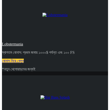
Lobstermania
স্বাগতম বোনাস: প্রথম জমায় ১০০০$ পর্যন্ত এবং ১০০ FS
বোনাস নিয়ে খেলুন
*নতুন খেলোয়াড়দের জন্যই