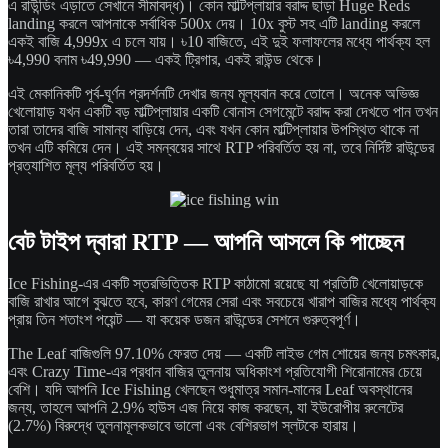
এ রাউন্ডিং এড়াতে সেখানে সীমাবদ্ধ)। কোন মাল্টিপ্লায়ার বরাদ্দ ছাড়া Huge Reds
landing করলে আপনাকে সর্বাধিক 500x দেয়। 10x বুস্ট সহ এটি landing করলে
একই বাজি 4,999x এ চলে যায়। ৳10 বাজিতে, এই দুই ফলাফলের মধ্যে পার্থক্য হল
৳4,990 বনাম ৳49,990 — একই ট্রিগার, একই রাউন্ড থেকে।
এই মেকানিকটি পূর্ব-ঘূর্ণন প্রদর্শনটি দেখার জন্য মূল্যবান করে তোলে। অনেক অভিজ্ঞ
খেলোয়াড় যখন একটি বড় মাল্টিপ্লায়ার একটি বোনাস সেগমেন্টে বরাদ্দ করা দেখতে পান তখন
তারা তাদের বাজি সামান্য বাড়িয়ে দেন, এবং যখন কোন মাল্টিপ্লায়ার উপস্থিত থাকে না
তখন এটি কমিয়ে দেন। এই সমন্বয়ের সাথে RTP পরিবর্তিত হয় না, তবে নির্দিষ্ট রাউন্ডের
প্রত্যাশিত মূল্য পরিবর্তিত হয়।
বেট টাইপ দ্বারা RTP — আপনি আসলে কি পাচ্ছেন
Ice Fishing-এর একটি স্তরভিত্তিক RTP কাঠামো রয়েছে যা প্রতিটি খেলোয়াড়কে
বাজি রাখার আগে বুঝতে হবে, কারণ গেমের সেরা এবং সবচেয়ে খারাপ বাজির মধ্যে পার্থক্য
প্রায় তিন শতাংশ পয়েন্ট — যা কয়েক ডজন রাউন্ডের সেশনে গুরুত্বপূর্ণ।
The Leaf বাজিগুলি 97.10% ফেরত দেয় — একটি লাইভ গেম শোয়ের জন্য চমৎকার,
এবং Crazy Time-এর প্রধান বাজির তুলনায় অধিকাংশ প্রতিযোগী শিরোনামের চেয়ে
বেশি। যদি আপনি Ice Fishing খেলছেন শুধুমাত্র সমান-মানের Leaf অবস্থানের
জন্য, তাহলে আপনি 2.9% হাউস এজ নিয়ে কাজ করছেন, যা ইউরোপীয় রুলেটের
(2.7%) বিরুদ্ধে তুলনামূলকভাবে ভালো এবং বেশিরভাগ স্লটকে হারায়।