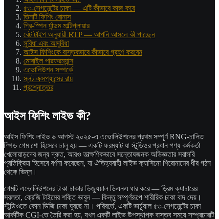
৫৩-সেগমেন্টের চাকা — এটি কীভাবে কাজ করে
তিনটি ফিশিং বোনাস
প্রি-স্পিন র্যান্ডম মাল্টিপ্লায়ার
বেট টাইপ অনুযায়ী RTP — আপনি আসলে কী পাচ্ছেন
সুবিধা এবং অসুবিধা
আইস ফিশিংকে বাস্তবভাবে কীভাবে গ্রহণ করবেন
মোবাইল পারফরম্যান্স
এভোলিউশন সম্পর্কে
স্লট এক্সপ্যান্সের রায়
প্রশ্নোত্তর
আইস ফিশিং লাইভ কী?
আইস ফিশিং লাইভ ৬ আগস্ট ২০২৫-এ এভোলিউশনের প্রথম সম্পূর্ণ RNG-চালিত
স্পিড গেম শো হিসেবে চালু হয় — একটি ফরম্যাট যা স্টুডিওর প্রধান পণ্য কর্মকর্তা
খেলোয়াড়দের জন্য দ্রুত, আরও তাত্ক্ষণিকভাবে সন্তোষজনক অভিজ্ঞতার সরাসরি
প্রতিক্রিয়া হিসেবে বর্ণনা করেছেন, যা ঐতিহ্যবাহী লাইভ ক্যাসিনো শিরোনামের ধীর গঠন
থেকে ভিন্ন।
গেমটি এভোলিউশনের টাকা চাকার ভিজ্যুয়াল ডিএনএ ধার করে — ড্রিম ক্যাচারের
সরলতা, ক্রেজি টাইমের শক্তি ভাবুন — কিন্তু সম্পূর্ণরূপে শারীরিক চাকা বাদ দেয়।
স্টুডিওতে কোন ডিজি চাকা ঘুরছে না। পরিবর্তে, একটি ভার্চুয়াল ৫৩-সেগমেন্টের চাকা
আর্কটিক CGI-তে তৈরি করা হয়, যখন একটি লাইভ উপস্থাপক বাস্তব সময়ে সম্প্রচারটি