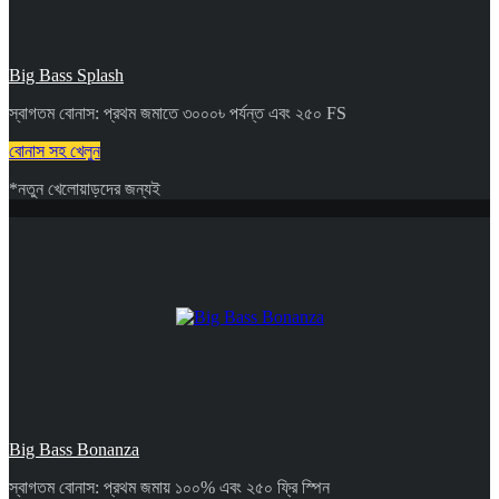
Big Bass Splash
স্বাগতম বোনাস: প্রথম জমাতে ৩০০০৳ পর্যন্ত এবং ২৫০ FS
বোনাস সহ খেলুন
*নতুন খেলোয়াড়দের জন্যই
Big Bass Bonanza
স্বাগতম বোনাস: প্রথম জমায় ১০০% এবং ২৫০ ফ্রি স্পিন