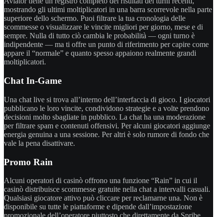
Aviator tiene un registro completo dei risultati dei turni recenti,
mostrando gli ultimi moltiplicatori in una barra scorrevole nella parte
superiore dello schermo. Puoi filtrare la tua cronologia delle
scommesse o visualizzare le vincite migliori per giorno, mese e di
sempre. Nulla di tutto ciò cambia le probabilità — ogni turno è
indipendente — ma ti offre un punto di riferimento per capire come
appare il “normale” e quanto spesso appaiono realmente grandi
moltiplicatori.
Chat In-Game
Una chat live si trova all’interno dell’interfaccia di gioco. I giocatori
pubblicano le loro vincite, condividono strategie e a volte prendono
decisioni molto sbagliate in pubblico. La chat ha una moderazione
per filtrare spam e contenuti offensivi. Per alcuni giocatori aggiunge
energia genuina a una sessione. Per altri è solo rumore di fondo che
vale la pena disattivare.
Promo Rain
Alcuni operatori di casinò offrono una funzione “Rain” in cui il
casinò distribuisce scommesse gratuite nella chat a intervalli casuali.
Qualsiasi giocatore attivo può cliccare per reclamarne una. Non è
disponibile su tutte le piattaforme e dipende dall’impostazione
promozionale dell’operatore piuttosto che direttamente da Spribe.