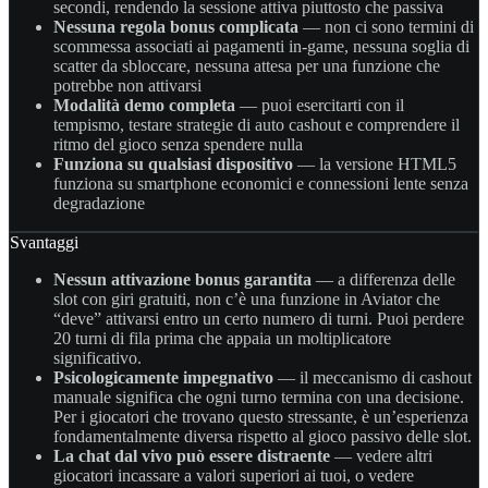
secondi, rendendo la sessione attiva piuttosto che passiva
Nessuna regola bonus complicata
— non ci sono termini di
scommessa associati ai pagamenti in-game, nessuna soglia di
scatter da sbloccare, nessuna attesa per una funzione che
potrebbe non attivarsi
Modalità demo completa
— puoi esercitarti con il
tempismo, testare strategie di auto cashout e comprendere il
ritmo del gioco senza spendere nulla
Funziona su qualsiasi dispositivo
— la versione HTML5
funziona su smartphone economici e connessioni lente senza
degradazione
Svantaggi
Nessun attivazione bonus garantita
— a differenza delle
slot con giri gratuiti, non c’è una funzione in Aviator che
“deve” attivarsi entro un certo numero di turni. Puoi perdere
20 turni di fila prima che appaia un moltiplicatore
significativo.
Psicologicamente impegnativo
— il meccanismo di cashout
manuale significa che ogni turno termina con una decisione.
Per i giocatori che trovano questo stressante, è un’esperienza
fondamentalmente diversa rispetto al gioco passivo delle slot.
La chat dal vivo può essere distraente
— vedere altri
giocatori incassare a valori superiori ai tuoi, o vedere