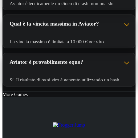
Aviator è tecnicamente un gioco di crash, non una slot
scommessa doppia. Usala per familiarizzare con il timing del
tradizionale. Non ci sono rulli, linee di pagamento o simboli.
cashout prima di giocare per davvero.
Un moltiplicatore sale da 1x in su e puoi incassare
Qual è la vincita massima in Aviator?
manualmente prima che l’aereo scompaia. È classificato
come un gioco di vincita istantanea / crash piuttosto che
La vincita massima è limitata a 10.000 € per giro
come una slot, anche se è ampiamente elencato insieme alle
indipendentemente dal moltiplicatore raggiunto. Il
slot nelle biblioteche dei giochi dei casinò.
moltiplicatore più alto possibile in un singolo giro è 10.000x
Aviator è provabilmente equo?
la tua scommessa — raggiunto solo se scommetti il minimo
di 0,10 € e il giro arriva al suo limite. Con la scommessa
Sì. Il risultato di ogni giro è generato utilizzando un hash
massima di 100 €, un cashout di 100x raggiungerebbe già il
crittografico che combina semi da Spribe, l’operatore del
limite.
More Games
casinò, e il primo giocatore a scommettere in quel giro. Ciò
significa che il punto di crash è bloccato prima che qualcuno
piazzi una scommessa, e né l’operatore né Spribe possono
cambiarlo dopo il fatto. Puoi verificare indipendentemente il
risultato di qualsiasi giro utilizzando l’hash mostrato nel