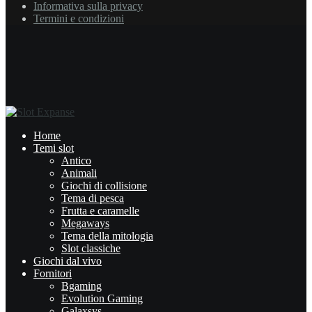
Informativa sulla privacy
Termini e condizioni
Home
Temi slot
Antico
Animali
Giochi di collisione
Tema di pesca
Frutta e caramelle
Megaways
Tema della mitologia
Slot classiche
Giochi dal vivo
Fornitori
Bgaming
Evolution Gaming
Galaxsys