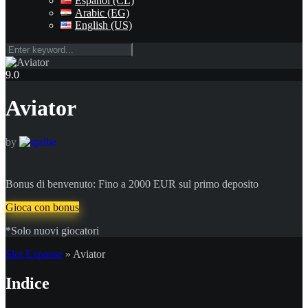
Español (CL)
Arabic (EG)
English (US)
9.0
Aviator
by
Bonus di benvenuto: Fino a 2000 EUR sul primo deposito
Gioca con bonus
*Solo nuovi giocatori
Slot Expanse
»
Aviator
Indice