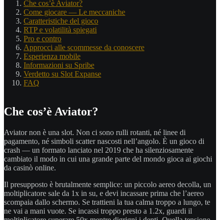
Che cos’è Aviator?
Come giocare — Le meccaniche
Caratteristiche del gioco
RTP e volatilità spiegati
Pro e contro
Approcci alle scommesse da conoscere
Esperienza mobile
Informazioni su Spribe
Verdetto su Slot Expanse
FAQ
Che cos’è Aviator?
Aviator non è una slot. Non ci sono rulli rotanti, né linee di
pagamento, né simboli scatter nascosti nell’angolo. È un gioco di
crash — un formato lanciato nel 2019 che ha silenziosamente
cambiato il modo in cui una grande parte del mondo gioca ai giochi
da casinò online.
Il presupposto è brutalmente semplice: un piccolo aereo decolla, un
moltiplicatore sale da 1x in su, e devi incassare prima che l’aereo
scompaia dallo schermo. Se trattieni la tua calma troppo a lungo, te
ne vai a mani vuote. Se incassi troppo presto a 1.2x, guardi il
moltiplicatore superare 50x mentre digrigni i denti. Quella tensione