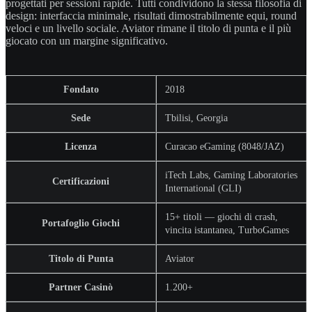
progettati per sessioni rapide. Tutti condividono la stessa filosofia di
design: interfaccia minimale, risultati dimostrabilmente equi, round
veloci e un livello sociale. Aviator rimane il titolo di punta e il più
giocato con un margine significativo.
Fondato
2018
Sede
Tbilisi, Georgia
Licenza
Curacao eGaming (8048/JAZ)
iTech Labs, Gaming Laboratories
Certificazioni
International (GLI)
15+ titoli — giochi di crash,
Portafoglio Giochi
vincita istantanea, TurboGames
Titolo di Punta
Aviator
Partner Casinò
1.200+