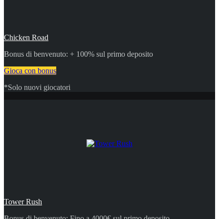
Chicken Road
Bonus di benvenuto: + 100% sul primo deposito
Gioca con bonus
*Solo nuovi giocatori
Tower Rush
Bonus di benvenuto: Fino a 4000€ sul primo deposito