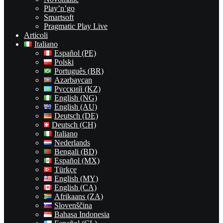
Play’n’go
Smartsoft
Pragmatic Play Live
Articoli
Italiano
Español (PE)
Polski
Português (BR)
Azərbaycan
Русский (KZ)
English (NG)
English (AU)
Deutsch (DE)
Deutsch (CH)
Italiano
Nederlands
Bengali (BD)
Español (MX)
Türkçe
English (MY)
English (CA)
Afrikaans (ZA)
Slovenščina
Bahasa Indonesia