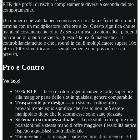
RTP, due profili di rischio completamente diversi a seconda del tuo
comportamento.
Un numero che vale la pena conoscere: circa la metà di tutti i round
termina con un moltiplicatore inferiore a 2x. Questo significa che se
mantieni costantemente oltre 2x senza un’uscita automatica, perderai
più round di quanti ne vinca. Questa è la realtà matematica. Il
controbilanciamento è che i round in cui il moltiplicatore supera 10x,
50x o 100x si verificano — semplicemente non possono essere
previsti.
Pro e Contro
Vantaggi
97% RTP
— tasso di ritorno genuinamente forte, superiore
alla maggior parte delle slot in qualsiasi genere comparabile
Trasparente per design
— un sistema crittografico
provabilmente equo significa che l’esito non può essere
manipolato dopo che le scommesse sono state piazzate
Sistema di scommessa duale
— la possibilità di coprire due
posizioni nella stessa mano ti offre maggiore flessibilità tattica
rispetto a qualsiasi slot tradizionale
Turni veloci
— la maggior parte dei turni dura meno di 30