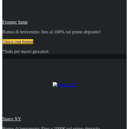
pannello della cronologia del gioco.
Frogger Jump
Bonus di benvenuto: fino al 100% sul primo deposito!
Gioca con bonus
*Solo per nuovi giocatori
Space XY
Bonus di benvenuto: Fino a 1000€ sul primo deposito