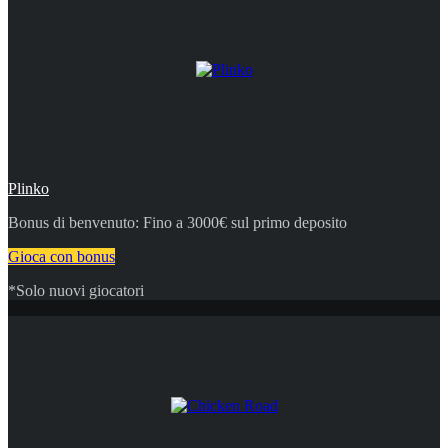
Plinko
Bonus di benvenuto: Fino a 3000€ sul primo deposito
Gioca con bonus
*Solo nuovi giocatori