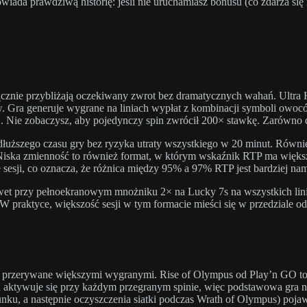
ada prawdziwą historię: jeśli nie uruchamiasz bonusu (co zdarza się 
łącznie przybliżają oczekiwany zwrot bez dramatycznych wahań. Ultra
w. Gra generuje wygrane na liniach wypłat z kombinacji symboli owoc
 Nie zobaczysz, aby pojedynczy spin zwrócił 200× stawkę. Zarówno do
łuższego czasu gry bez ryzyka utraty wszystkiego w 20 minut. Również
 Niska zmienność to również format, w którym wskaźnik RTP ma więks
 sesji, co oznacza, że różnica między 95% a 97% RTP jest bardziej nam
awet przy pełnoekranowym mnożniku 2× na Lucky 7s na wszystkich lin
 praktyce, większość sesji w tym formacie mieści się w przedziale od
, przerywane większymi wygranymi. Rise of Olympus od Play’n GO to d
aktywuje się przy każdym przegranym spinie, więc podstawowa gra 
u, a następnie oczyszczenia siatki podczas Wrath of Olympus) pojawi