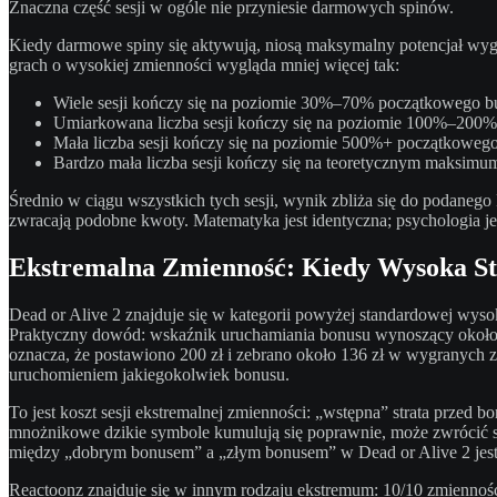
Znaczna część sesji w ogóle nie przyniesie darmowych spinów.
Kiedy darmowe spiny się aktywują, niosą maksymalny potencjał wygra
grach o wysokiej zmienności wygląda mniej więcej tak:
Wiele sesji kończy się na poziomie 30%–70% początkowego bud
Umiarkowana liczba sesji kończy się na poziomie 100%–200%
Mała liczba sesji kończy się na poziomie 500%+ początkowego
Bardzo mała liczba sesji kończy się na teoretycznym maksimum 
Średnio w ciągu wszystkich tych sesji, wynik zbliża się do podanego
zwracają podobne kwoty. Matematyka jest identyczna; psychologia jes
Ekstremalna Zmienność: Kiedy Wysoka St
Dead or Alive 2 znajduje się w kategorii powyżej standardowej wysoki
Praktyczny dowód: wskaźnik uruchamiania bonusu wynoszący około 1
oznacza, że postawiono 200 zł i zebrano około 136 zł w wygranych z
uruchomieniem jakiegokolwiek bonusu.
To jest koszt sesji ekstremalnej zmienności: „wstępna” strata prze
mnożnikowe dzikie symbole kumulują się poprawnie, może zwrócić set
między „dobrym bonusem” a „złym bonusem” w Dead or Alive 2 jest
Reactoonz znajduje się w innym rodzaju ekstremum: 10/10 zmiennośc