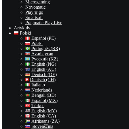
Microgaming
Novomatic
Play’n’go
Smartsoft
Pragmatic Play Live
Artykuły
Polski
Español (PE)
Polski
Português (BR)
Azərbaycan
Русский (KZ)
English (NG)
English (AU)
Deutsch (DE)
Deutsch (CH)
Italiano
Nederlands
Bengali (BD)
Español (MX)
Türkçe
English (MY)
English (CA)
Afrikaans (ZA)
Slovenščina