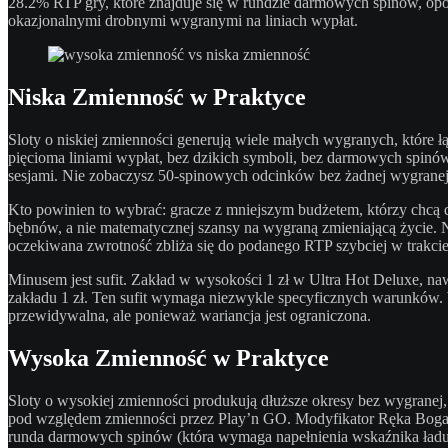
28.2% RTP gry, które znajduje się w rundzie darmowych spinów, opowi
okazjonalnymi drobnymi wygranymi na liniach wypłat.
Niska Zmienność w Praktyce
Sloty o niskiej zmienności generują wiele małych wygranych, które 
pięcioma liniami wypłat, bez dzikich symboli, bez darmowych spinó
sesjami. Nie zobaczysz 50-spinowych odcinków bez żadnej wygranej.
Kto powinien to wybrać: gracze z mniejszym budżetem, którzy chcą d
bębnów, a nie matematycznej szansy na wygraną zmieniającą życie.
oczekiwana zwrotność zbliża się do podanego RTP szybciej w trakcie
Minusem jest sufit. Zakład w wysokości 1 zł w Ultra Hot Deluxe, n
zakładu 1 zł. Ten sufit wymaga niezwykle specyficznych warunków. W
przewidywalna, ale ponieważ wariancja jest ograniczona.
Wysoka Zmienność w Praktyce
Sloty o wysokiej zmienności produkują dłuższe okresy bez wygranej
pod względem zmienności przez Play’n GO. Modyfikator Ręka Boga 
runda darmowych spinów (która wymaga napełnienia wskaźnika ładunk