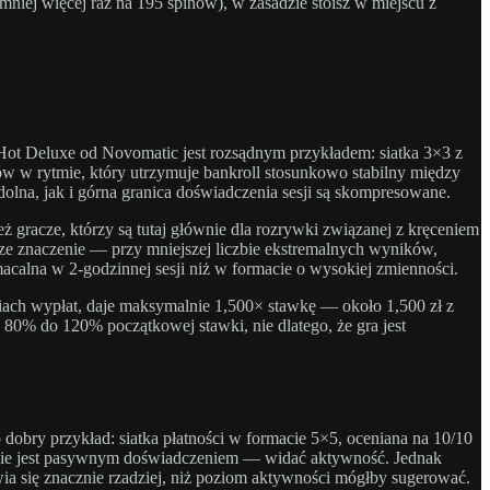
mniej więcej raz na 195 spinów), w zasadzie stoisz w miejscu z
 Hot Deluxe od Novomatic jest rozsądnym przykładem: siatka 3×3 z
ów w rytmie, który utrzymuje bankroll stosunkowo stabilny między
lna, jak i górna granica doświadczenia sesji są skompresowane.
 gracze, którzy są tutaj głównie dla rozrywki związanej z kręceniem
ze znaczenie — przy mniejszej liczbie ekstremalnych wyników,
acalna w 2-godzinnej sesji niż w formacie o wysokiej zmienności.
iach wypłat, daje maksymalnie 1,500× stawkę — około 1,500 zł z
 80% do 120% początkowej stawki, nie dlatego, że gra jest
obry przykład: siatka płatności w formacie 5×5, oceniana na 10/10
nie jest pasywnym doświadczeniem — widać aktywność. Jednak
a się znacznie rzadziej, niż poziom aktywności mógłby sugerować.