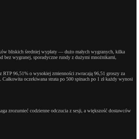
ików bliskich średniej wypłaty — dużo małych wygranych, kilka
nd bez wygranej, sporadyczne rundy z dużymi mnożnikami,
 z RTP 96,51% o wysokiej zmienności zwracają 96,51 groszy za
i. Całkowita oczekiwana strata po 500 spinach po 1 zł każdy wynosi
omaga zrozumieć codzienne odczucia z sesji, a większość dostawców