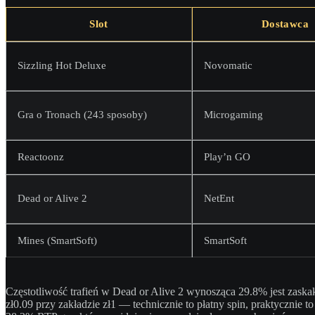
Slot
Dostawca
Sizzling Hot Deluxe
Novomatic
Gra o Tronach (243 sposoby)
Microgaming
Reactoonz
Play’n GO
Dead or Alive 2
NetEnt
Mines (SmartSoft)
SmartSoft
Częstotliwość trafień w Dead or Alive 2 wynosząca 29.8% jest zaskak
zł0.09 przy zakładzie zł1 — technicznie to płatny spin, praktycznie