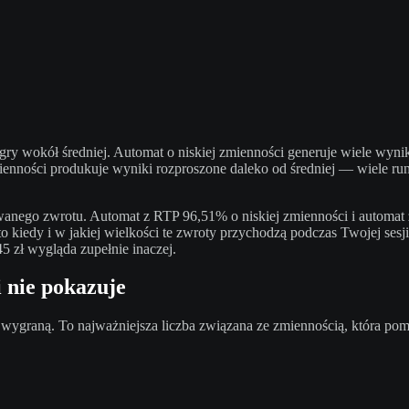
 gry wokół średniej. Automat o niskiej zmienności generuje wiele wyn
enności produkuje wyniki rozproszone daleko od średniej — wiele ru
wanego zwrotu. Automat z RTP 96,51% o niskiej zmienności i automat
o kiedy i w jakiej wielkości te zwroty przychodzą podczas Twojej sesj
45 zł wygląda zupełnie inaczej.
i nie pokazuje
ek wygraną. To najważniejsza liczba związana ze zmiennością, która p