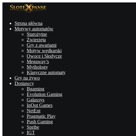
Strona główna
Motywy automatów
Starożytne
Zwierzęta
Gry z awariami
Motyw wędkarski
Owoce i Słodycze
Megaway’s
Mythology
Klasyczne automaty
Gry na żywo
Dostawcy
Bgaming
Evolution Gaming
Galaxsys
InOut Games
NetEnt
Pragmatic Play
Push Gaming
Spribe
IGT