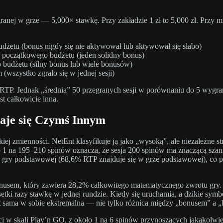
nej w grze — 5,000× stawkę. Przy zakładzie 1 zł to 5,000 zł. Przy m
żetu (bonus nigdy się nie aktywował lub aktywował się słabo)
 początkowego budżetu (jeden solidny bonus)
 budżetu (silny bonus lub wiele bonusów)
(wszystko zgrało się w jednej sesji)
 RTP. Jednak „średnia” 50 przegranych sesji w porównaniu do 5 wygrany
t całkowicie inna.
aje się Czymś Innym
ej zmienności. NetEnt klasyfikuje ją jako „wysoką”, ale niezależne st
 na 195–210 spinów oznacza, że sesja 200 spinów ma znaczącą szansę
 gry podstawowej (68,6% RTP znajduje się w grze podstawowej), co pr
d bonusem, który zawiera 28,2% całkowitego matematycznego zwrotu gry
ki razy stawkę w jednej rundzie. Kiedy się uruchamia, a dzikie symbo
 sama w sobie ekstremalna — nie tylko różnica między „bonusem” a „
i w skali Play’n GO, z około 1 na 6 spinów przynoszących jakąkolwie