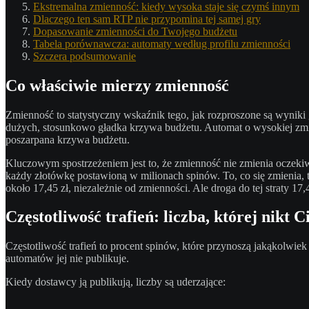
Ekstremalna zmienność: kiedy wysoka staje się czymś innym
Dlaczego ten sam RTP nie przypomina tej samej gry
Dopasowanie zmienności do Twojego budżetu
Tabela porównawcza: automaty według profilu zmienności
Szczera podsumowanie
Co właściwie mierzy zmienność
Zmienność to statystyczny wskaźnik tego, jak rozproszone są wyniki
dużych, stosunkowo gładka krzywa budżetu. Automat o wysokiej zmi
poszarpana krzywa budżetu.
Kluczowym spostrzeżeniem jest to, że zmienność nie zmienia oczeki
każdy złotówkę postawioną w milionach spinów. To, co się zmienia, t
około 17,45 zł, niezależnie od zmienności. Ale droga do tej straty 17,
Częstotliwość trafień: liczba, której nikt C
Częstotliwość trafień to procent spinów, które przynoszą jakąkolwi
automatów jej nie publikuje.
Kiedy dostawcy ją publikują, liczby są uderzające: