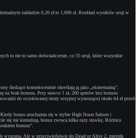
inimalnym zakładzie 0.20 zł to 1,000 zł. Rozkład wyników sesji w
ch to nie to samo doświadczenie, co 55 sesji, które wszystkie
rony śledzące konsekwentnie określają ją jako „ekstremalną”.
 na brak bonusu. Przy stawce 1 zł, 200 spinów bez bonusu
owadzi do oczekiwanej straty sesyjnej wynoszącej około 64 zł przed
. Kiedy bonus uruchamia się w trybie High Noon Saloon i
le się nie kumulują, bonus zwraca kilka razy stawkę. Różnica
brakiem bonusu”.
k wygraną. Ale w przeciwieństwie do Dead or Alive 2, miernik