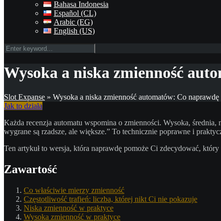
Bahasa Indonesia
Español (CL)
Arabic (EG)
English (US)
Wysoka a niska zmienność auto
Slot Expanse
»
Wysoka a niska zmienność automatów: Co naprawdę k
Jak to działa
Każda recenzja automatu wspomina o zmienności. Wysoka, średnia, n
wygrane są rzadsze, ale większe.” To technicznie poprawne i praktyczn
Ten artykuł to wersja, która naprawdę pomoże Ci zdecydować, który
Zawartość
Co właściwie mierzy zmienność
Częstotliwość trafień: liczba, której nikt Ci nie pokazuje
Niska zmienność w praktyce
Wysoka zmienność w praktyce