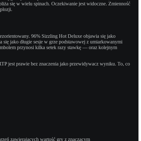
liża się w wielu spinach. Oczekiwanie jest widoczne. Zmienność
lozji.
dezorientowany. 96% Sizzling Hot Deluxe objawia się jako
 się jako długie sesje w grze podstawowej z umiarkowanymi
mbolem przynosi kilka setek razy stawkę — oraz kolejnym
 RTP jest prawie bez znaczenia jako przewidywacz wyniku. To, co
darzeń zawierających wartość gry z znaczącym