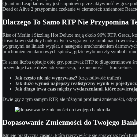
Quantum Leap ładowany jest stopniowo przez aktywność w grze podst
Dead or Alive 2 przypomina czekanie w ciemności; zmienność Reac
Dlaczego To Samo RTP Nie Przypomina T
Rise of Merlin i Sizzling Hot Deluxe mają około 96% RTP. Gracz, kt
stosunkowo stabilny bank małych wygranych z kombinacji owoców z 
wygranymi na liniach wypłat, a następnie uruchomieniem darmowych
uruchomieniem darmowych spinów, gdzie wybrano zły symbol i run
Ta sama liczba opisuje obie gry, ponieważ RTP to długoterminowa śr
przewiduje twoje doświadczenie sesji, to zmienność — konkretnie:
Jak często nic nie wygrywasz?
(częstotliwość trafień)
Jak dużo wynosi najlepszy realistyczny wynik w pojedyncze
Jak długo trwa czas między wydarzeniami, które zawierają
Dwie gry z tym samym RTP, ale różnymi profilami zmienności, odpowi
Dopasowanie Zmienności do Twojego Bank
Istnieje praktyczna zasada, która rzeczywiście się sprawdza: twój b