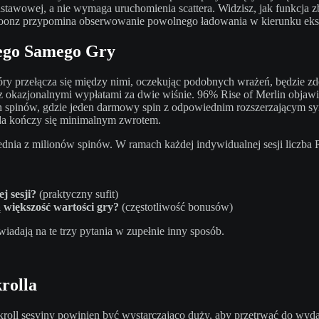
awowej, a nie wymaga uruchomienia scattera. Widzisz, jak funkcja zb
toonz przypomina obserwowanie powolnego ładowania w kierunku eksp
ego Samego Gry
óry przełącza się między nimi, oczekując podobnych wrażeń, będzie z
okazjonalnymi wypłatami za dwie wiśnie. 96% Rise of Merlin objawia
 spinów, gdzie jeden darmowy spin z odpowiednim rozszerzającym sy
da kończy się minimalnym zwrotem.
ednia z milionów spinów. W ramach każdej indywidualnej sesji liczba
j sesji?
(praktyczny sufit)
 większość wartości gry?
(częstotliwość bonusów)
adają na te trzy pytania w zupełnie inny sposób.
rolla
ankroll sesyjny powinien być wystarczająco duży, aby przetrwać do wy