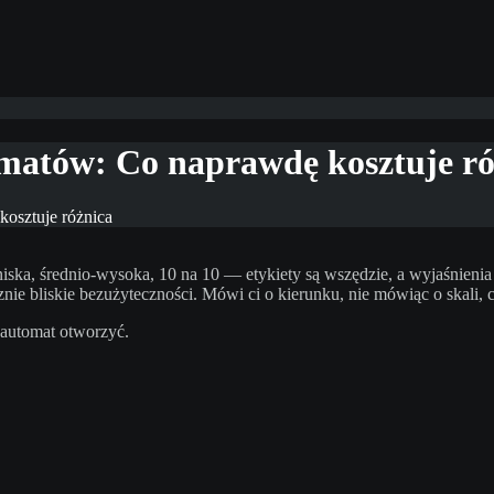
matów: Co naprawdę kosztuje ró
osztuje różnica
iska, średnio-wysoka, 10 na 10 — etykiety są wszędzie, a wyjaśnieni
ie bliskie bezużyteczności. Mówi ci o kierunku, nie mówiąc o skali, cz
 automat otworzyć.