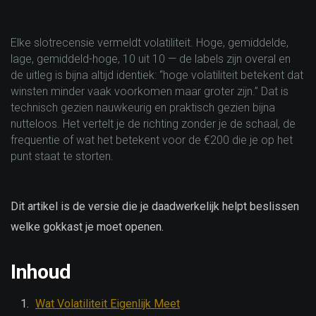
Elke slotrecensie vermeldt volatiliteit. Hoge, gemiddelde,
lage, gemiddeld-hoge, 10 uit 10 — de labels zijn overal en
de uitleg is bijna altijd identiek: “hoge volatiliteit betekent dat
winsten minder vaak voorkomen maar groter zijn.” Dat is
technisch gezien nauwkeurig en praktisch gezien bijna
nutteloos. Het vertelt je de richting zonder je de schaal, de
frequentie of wat het betekent voor de €200 die je op het
punt staat te storten.
Dit artikel is de versie die je daadwerkelijk helpt beslissen
welke gokkast je moet openen.
Inhoud
Wat Volatiliteit Eigenlijk Meet