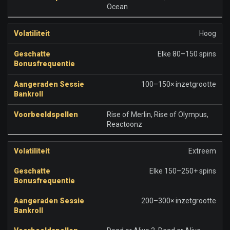
Ocean
Hoog
Elke 80–150 spins
100–150× inzetgrootte
Rise of Merlin, Rise of Olympus,
Reactoonz
Extreem
Elke 150–250+ spins
200–300× inzetgrootte