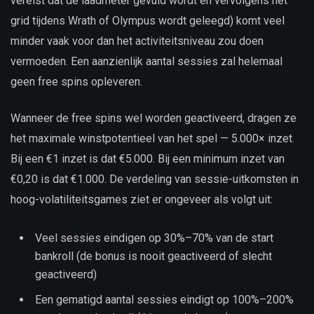
vereist dat de laadmeter gevuld wordt en vervolgens het
grid tijdens Wrath of Olympus wordt geleegd) komt veel
minder vaak voor dan het activiteitsniveau zou doen
vermoeden. Een aanzienlijk aantal sessies zal helemaal
geen free spins opleveren.
Wanneer de free spins wel worden geactiveerd, dragen ze
het maximale winstpotentieel van het spel — 5.000× inzet.
Bij een €1 inzet is dat €5.000. Bij een minimum inzet van
€0,20 is dat €1.000. De verdeling van sessie-uitkomsten in
hoog-volatiliteitsgames ziet er ongeveer als volgt uit:
Veel sessies eindigen op 30%–70% van de start
bankroll (de bonus is nooit geactiveerd of slecht
geactiveerd)
Een gematigd aantal sessies eindigt op 100%–200%