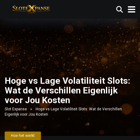
Hoge vs Lage Volatiliteit Slots:
Wat de Verschillen Eigenlijk
voor Jou Kosten
Slot Expanse
»
Hoge vs Lage Volatiliteit Slots: Wat de Verschillen
Eigenlijk voor Jou Kosten
Hoe het werkt