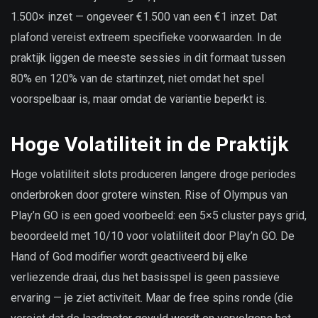
1.500× inzet — ongeveer €1.500 van een €1 inzet. Dat
plafond vereist extreem specifieke voorwaarden. In de
praktijk liggen de meeste sessies in dit formaat tussen
80% en 120% van de startinzet, niet omdat het spel
voorspelbaar is, maar omdat de variantie beperkt is.
Hoge Volatiliteit in de Praktijk
Hoge volatiliteit slots produceren langere droge periodes
onderbroken door grotere winsten. Rise of Olympus van
Play’n GO is een goed voorbeeld: een 5×5 cluster pays grid,
beoordeeld met 10/10 voor volatiliteit door Play’n GO. De
Hand of God modifier wordt geactiveerd bij elke
verliezende draai, dus het basisspel is geen passieve
ervaring — je ziet activiteit. Maar de free spins ronde (die