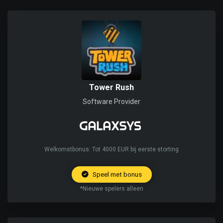
Tower Rush
Software Provider
Welkomstbonus: Tot 4000 EUR bij eerste storting
Speel met bonus
*Nieuwe spelers alleen