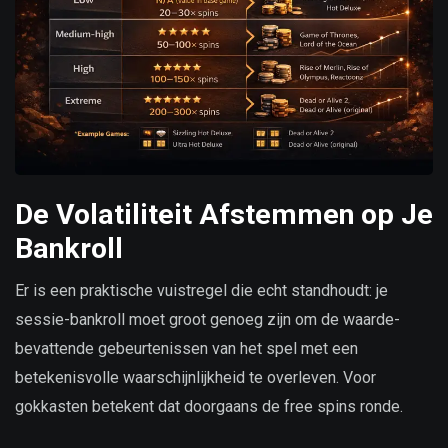
De Volatiliteit Afstemmen op Je
Bankroll
Er is een praktische vuistregel die echt standhoudt: je
sessie-bankroll moet groot genoeg zijn om de waarde-
bevattende gebeurtenissen van het spel met een
betekenisvolle waarschijnlijkheid te overleven. Voor
gokkasten betekent dat doorgaans de free spins ronde.