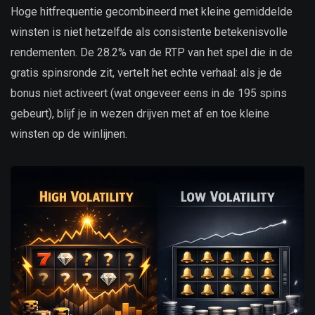
Hoge hitfrequentie gecombineerd met kleine gemiddelde
winsten is niet hetzelfde als consistente betekenisvolle
rendementen. De 28.2% van de RTP van het spel die in de
gratis spinsronde zit, vertelt het echte verhaal: als je de
bonus niet activeert (wat ongeveer eens in de 195 spins
gebeurt), blijf je in wezen drijven met af en toe kleine
winsten op de winlijnen.