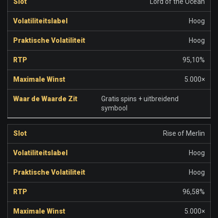
Lord of the Ocean
Hoog
Hoog
95,10%
5.000×
Gratis spins + uitbreidend
symbool
Rise of Merlin
Hoog
Hoog
96,58%
5.000×