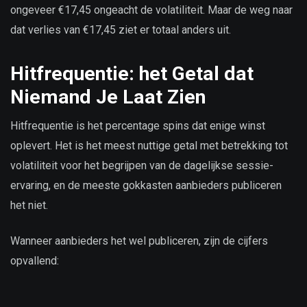
ongeveer €17,45 ongeacht de volatiliteit. Maar de weg naar
dat verlies van €17,45 ziet er totaal anders uit.
Hitfrequentie: het Getal dat
Niemand Je Laat Zien
Hitfrequentie is het percentage spins dat enige winst
oplevert. Het is het meest nuttige getal met betrekking tot
volatiliteit voor het begrijpen van de dagelijkse sessie-
ervaring, en de meeste gokkasten aanbieders publiceren
het niet.
Wanneer aanbieders het wel publiceren, zijn de cijfers
opvallend: