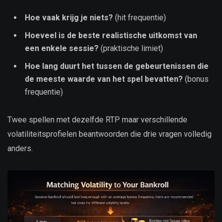
Hoe vaak krijg je niets?
(hit frequentie)
Hoeveel is de beste realistische uitkomst van
een enkele sessie?
(praktische limiet)
Hoe lang duurt het tussen de gebeurtenissen die
de meeste waarde van het spel bevatten?
(bonus
frequentie)
Twee spellen met dezelfde RTP maar verschillende
volatiliteitsprofielen beantwoorden die drie vragen volledig
anders.