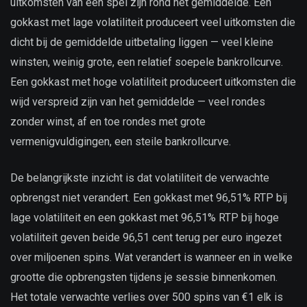
uitkomsten van een spel zijn rond het gemiddelde. Een
gokkast met lage volatiliteit produceert veel uitkomsten die
dicht bij de gemiddelde uitbetaling liggen — veel kleine
winsten, weinig grote, een relatief soepele bankrollcurve.
Een gokkast met hoge volatiliteit produceert uitkomsten die
wijd verspreid zijn van het gemiddelde — veel rondes
zonder winst, af en toe rondes met grote
vermenigvuldigingen, een steile bankrollcurve.
De belangrijkste inzicht is dat volatiliteit de verwachte
opbrengst niet verandert. Een gokkast met 96,51% RTP bij
lage volatiliteit en een gokkast met 96,51% RTP bij hoge
volatiliteit geven beide 96,51 cent terug per euro ingezet
over miljoenen spins. Wat verandert is wanneer en in welke
grootte die opbrengsten tijdens je sessie binnenkomen.
Het totale verwachte verlies over 500 spins van €1 elk is