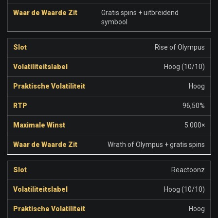
Gratis spins + uitbreidend
symbool
Rise of Olympus
Hoog (10/10)
Hoog
96,50%
5.000×
Wrath of Olympus + gratis spins
Reactoonz
Hoog (10/10)
Hoog